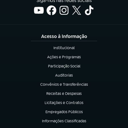
Siga-nos nas redes sociais
Acesso à Informação
Institucional
(abre em nova aba)
Ações e Programas
(abre em nova aba)
Participação Social
(abre em nova aba)
Auditorias
(abre em nova aba)
Convênios e Transferências
(abre em nova aba)
Receitas e Despesas
(abre em nova aba)
Licitações e Contratos
(abre em nova aba)
Empregados Públicos
(abre em nova aba)
Informações Classificadas
(abre em nova aba)