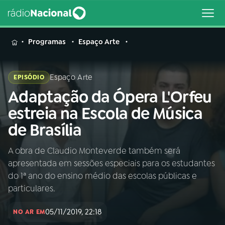
MENU
Programas
Espaço Arte
Espaço Arte
EPISÓDIO
Adaptação da Ópera L'Orfeu
Buscar
na
estreia na Escola de Música
Rádio
Buscar
de Brasília
Nacional
A obra de Claudio Monteverde também será
AO VIVO
apresentada em sessões especiais para os estudantes
do 1ª ano do ensino médio das escolas públicas e
01
INÍCIO
particulares.
05/11/2019, 22:18
NO AR EM
02
A RÁDIO