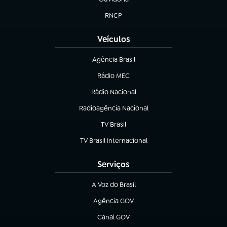
(abre em nova aba)
RNCP
(abre em nova aba)
Veículos
Agência Brasil
(abre em nova aba)
Rádio MEC
(abre em nova aba)
Rádio Nacional
Radioagência Nacional
(abre em nova aba)
TV Brasil
(abre em nova aba)
TV Brasil Internacional
(abre em nova aba)
Serviços
A Voz do Brasil
(abre em nova aba)
Agência GOV
(abre em nova aba)
Canal GOV
(abre em nova aba)