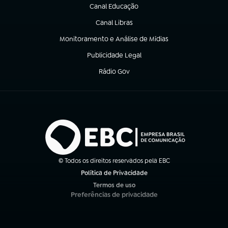
Canal Educação
(abre em nova aba)
Canal Libras
(abre em nova aba)
Monitoramento e Análise de Mídias
(abre em nova aba)
Publicidade Legal
(abre em nova aba)
Rádio Gov
(abre em nova aba)
© Todos os direitos reservados pela EBC
Política de Privacidade
(abre em nova aba)
Termos de uso
(abre em nova aba)
Preferências de privacidade