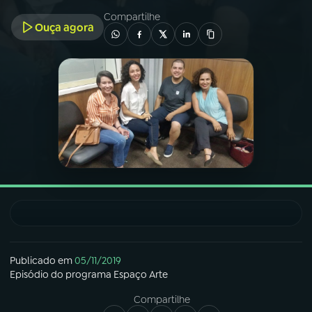
Compartilhe
Ouça agora
03
PROGRAMAÇÃO
04
PROGRAMAS
05
PODCASTS
06
VIDEOCASTS
07
ÚLTIMAS
Publicado em
05/11/2019
08
FESTIVAL DE MÚSICA
Episódio
do programa
Espaço Arte
Compartilhe
ACOMPANHE A RÁDIO NACIONAL