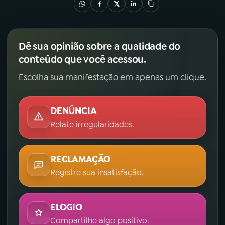
YouTube
Facebook
Instagram
X
Dê sua opinião sobre a qualidade do
conteúdo que você acessou.
TikTok
Escolha sua manifestação em apenas um clique.
DENÚNCIA
Relate irregularidades.
RECLAMAÇÃO
Registre sua insatisfação.
ELOGIO
Compartilhe algo positivo.