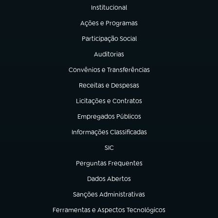
Institucional
(abre em nova aba)
Ações e Programas
(abre em nova aba)
Participação Social
(abre em nova aba)
Auditorias
(abre em nova aba)
Convênios e Transferências
(abre em nova aba)
Receitas e Despesas
(abre em nova aba)
Licitações e Contratos
(abre em nova aba)
Empregados Públicos
(abre em nova aba)
Informações Classificadas
(abre em nova aba)
SIC
(abre em nova aba)
Perguntas Frequentes
(abre em nova aba)
Dados Abertos
(abre em nova aba)
Sanções Administrativas
(abre em nova aba)
Ferramentas e Aspectos Tecnológicos
(abre em nova aba)