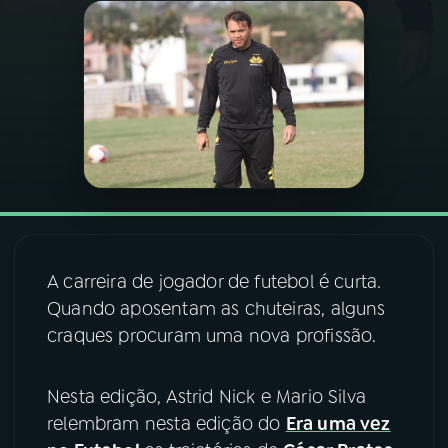
03
PROGRAMAÇÃO
04
PROGRAMAS
05
PODCASTS
06
VIDEOCASTS
A carreira de jogador de futebol é curta.
Quando aposentam as chuteiras, alguns
07
ÚLTIMAS
craques procuram uma nova profissão.
08
FESTIVAL DE MÚSICA
Nesta edição, Astrid Nick e Mario Silva
relembram nesta edição do
Era uma vez
ACOMPANHE A RÁDIO NACIONAL