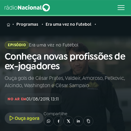
MENU
Programas
Era uma vez no Futebol
Era uma vez no Futebol
EPISÓDIO
Conheça novas profissões de
Buscar
na
ex-jogadores
Rádio
Buscar
Nacional
Ouça gols de César Prates, Valdeir, Amoroso, Petkovic,
Alcindo, Washington e César Sampaio
AO VIVO
01/08/2019, 13:11
NO AR EM
01
INÍCIO
Compartilhe
Ouça agora
02
A RÁDIO