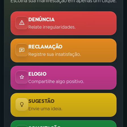
Escolha sua manifestação em apenas um clique.
DENÚNCIA
Relate irregularidades.
RECLAMAÇÃO
Registre sua insatisfação.
ELOGIO
Compartilhe algo positivo.
SUGESTÃO
Envie uma ideia.