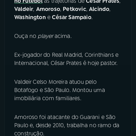
no Futebol
as trajetórias de
César Prates
,
Valdeir
,
Amoroso
,
Petkovic
,
Alcindo
,
YouTube
Facebook
Washington
e
César Sampaio
.
Instagram
X
Ouça no
player
acima.
TikTok
Ex-jogador do Real Madrid, Corinthians e
Internacional, César Prates é hoje pastor.
Valdeir Celso Moreira atuou pelo
Botafogo e São Paulo. Montou uma
imobiliária com familiares.
Amoroso foi atacante do Guarani e São
Paulo e, desde 2010, trabalha no ramo da
construção.