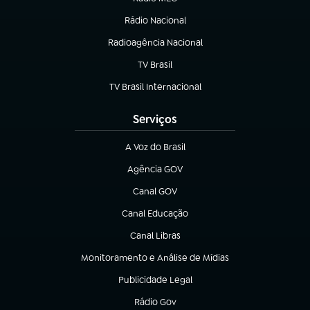
(abre em nova aba)
Rádio Nacional
Radioagência Nacional
(abre em nova aba)
TV Brasil
(abre em nova aba)
TV Brasil Internacional
(abre em nova aba)
Serviços
A Voz do Brasil
(abre em nova aba)
Agência GOV
(abre em nova aba)
Canal GOV
(abre em nova aba)
Canal Educação
(abre em nova aba)
Canal Libras
(abre em nova aba)
Monitoramento e Análise de Mídias
(abre em nova aba)
Publicidade Legal
(abre em nova aba)
Rádio Gov
(abre em nova aba)