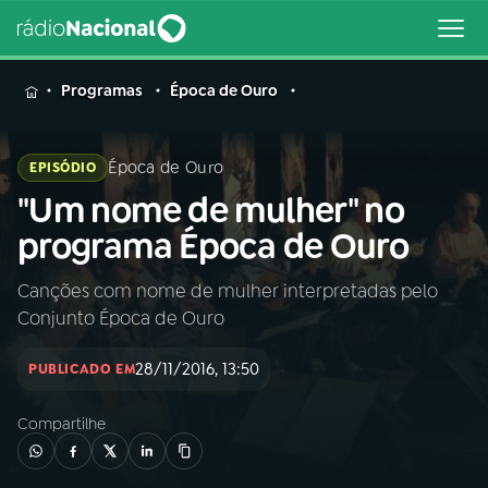
MENU
Programas
Época de Ouro
Época de Ouro
EPISÓDIO
"Um nome de mulher" no
Buscar
na
programa Época de Ouro
Rádio
Buscar
Nacional
Canções com nome de mulher interpretadas pelo
Conjunto Época de Ouro
AO VIVO
28/11/2016, 13:50
PUBLICADO EM
01
INÍCIO
Compartilhe
02
A RÁDIO