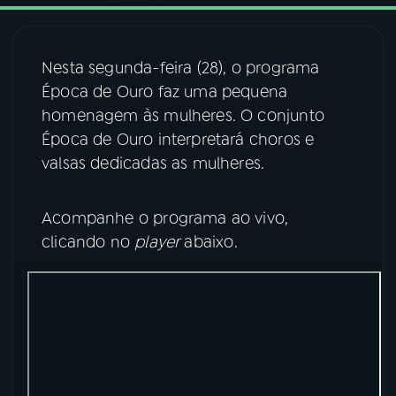
03
PROGRAMAÇÃO
Nesta segunda-feira (28), o programa
Época de Ouro faz uma pequena
04
PROGRAMAS
homenagem às mulheres. O conjunto
Época de Ouro interpretará choros e
05
PODCASTS
valsas dedicadas as mulheres.
Acompanhe o programa ao vivo,
06
VIDEOCASTS
clicando no
player
abaixo.
07
ÚLTIMAS
08
FESTIVAL DE MÚSICA
ACOMPANHE A RÁDIO NACIONAL