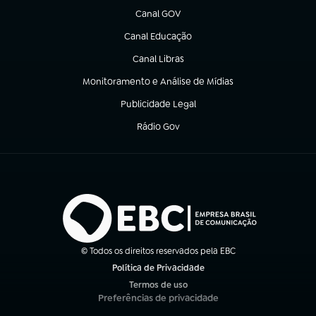
Canal GOV
(abre em nova aba)
Canal Educação
(abre em nova aba)
Canal Libras
(abre em nova aba)
Monitoramento e Análise de Mídias
(abre em nova aba)
Publicidade Legal
(abre em nova aba)
Rádio Gov
(abre em nova aba)
© Todos os direitos reservados pela EBC
Política de Privacidade
(abre em nova aba)
Termos de uso
(abre em nova aba)
Preferências de privacidade