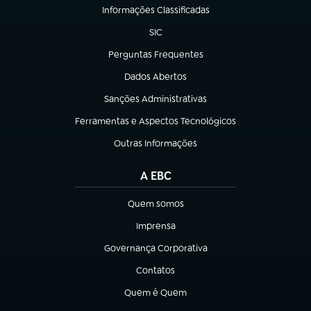
Informações Classificadas
(abre em nova aba)
SIC
(abre em nova aba)
Perguntas Frequentes
(abre em nova aba)
Dados Abertos
(abre em nova aba)
Sanções Administrativas
(abre em nova aba)
Ferramentas e Aspectos Tecnológicos
(abre em nova aba)
Outras Informações
(abre em nova aba)
A EBC
Quem somos
(abre em nova aba)
Imprensa
(abre em nova aba)
Governança Corporativa
(abre em nova aba)
Contatos
(abre em nova aba)
Quem é Quem
(abre em nova aba)