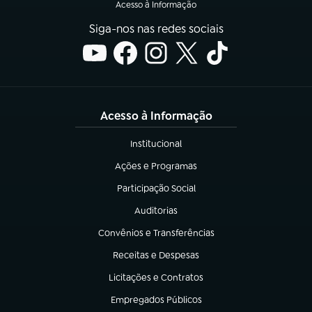
Acesso à Informação
Siga-nos nas redes sociais
Acesso à Informação
Institucional
(abre em nova aba)
Ações e Programas
(abre em nova aba)
Participação Social
(abre em nova aba)
Auditorias
(abre em nova aba)
Convênios e Transferências
(abre em nova aba)
Receitas e Despesas
(abre em nova aba)
Licitações e Contratos
(abre em nova aba)
Empregados Públicos
(abre em nova aba)