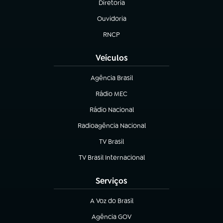
Diretoria
(abre em nova aba)
Ouvidoria
(abre em nova aba)
RNCP
(abre em nova aba)
Veículos
Agência Brasil
(abre em nova aba)
Rádio MEC
(abre em nova aba)
Rádio Nacional
Radioagência Nacional
(abre em nova aba)
TV Brasil
(abre em nova aba)
TV Brasil Internacional
(abre em nova aba)
Serviços
A Voz do Brasil
(abre em nova aba)
Agência GOV
(abre em nova aba)