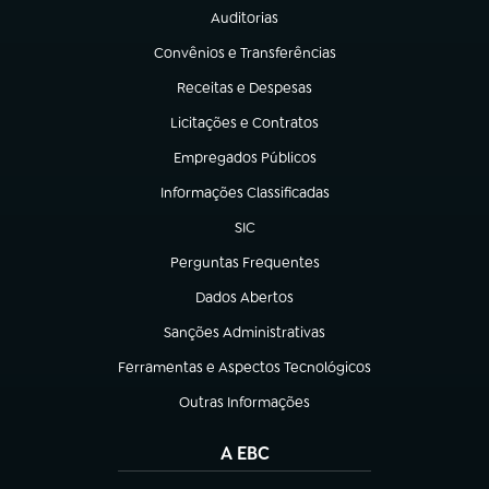
Auditorias
(abre em nova aba)
Convênios e Transferências
(abre em nova aba)
Receitas e Despesas
(abre em nova aba)
Licitações e Contratos
(abre em nova aba)
Empregados Públicos
(abre em nova aba)
Informações Classificadas
(abre em nova aba)
SIC
(abre em nova aba)
Perguntas Frequentes
(abre em nova aba)
Dados Abertos
(abre em nova aba)
Sanções Administrativas
(abre em nova aba)
Ferramentas e Aspectos Tecnológicos
(abre em nova aba)
Outras Informações
(abre em nova aba)
A EBC