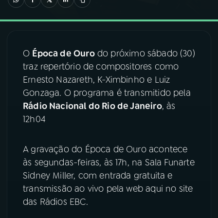
03
PROGRAMAÇÃO
O
Época de Ouro
do próximo sábado (30)
04
PROGRAMAS
traz repertório de compositores como
Ernesto Nazareth, K-Ximbinho e Luiz
05
PODCASTS
Gonzaga. O programa é transmitido pela
Rádio Nacional do Rio de Janeiro
, às
12h04
06
VIDEOCASTS
A gravação do Época de Ouro acontece
07
ÚLTIMAS
às segundas-feiras, às 17h, na Sala Funarte
Sidney Miller, com entrada gratuita e
08
FESTIVAL DE MÚSICA
transmissão ao vivo pela web aqui no site
das Rádios EBC.
ACOMPANHE A RÁDIO NACIONAL