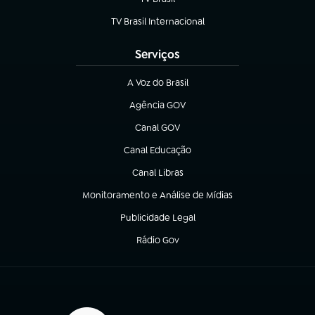
(abre em nova aba)
TV Brasil Internacional
(abre em nova aba)
Serviços
A Voz do Brasil
(abre em nova aba)
Agência GOV
(abre em nova aba)
Canal GOV
(abre em nova aba)
Canal Educação
(abre em nova aba)
Canal Libras
(abre em nova aba)
Monitoramento e Análise de Mídias
(abre em nova aba)
Publicidade Legal
(abre em nova aba)
Rádio Gov
(abre em nova aba)