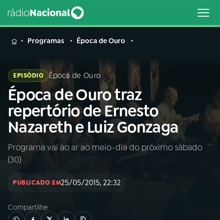
MENU
Programas
Época de Ouro
Época de Ouro
EPISÓDIO
Época de Ouro traz
Buscar
na
repertório de Ernesto
Rádio
Buscar
Nazareth e Luiz Gonzaga
Nacional
Programa vai ao ar ao meio-dia do próximo sábado
AO VIVO
(30)
01
INÍCIO
25/05/2015, 22:32
PUBLICADO EM
Compartilhe
02
A RÁDIO