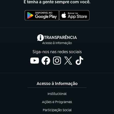
E tenha a gente sempre com você.
(abre em nova aba)
TRANSPARÊNCIA
Acesso à Informação
Siga-nos nas redes sociais
Acesso à Informação
Institucional
(abre em nova aba)
Ações e Programas
(abre em nova aba)
Participação Social
(abre em nova aba)