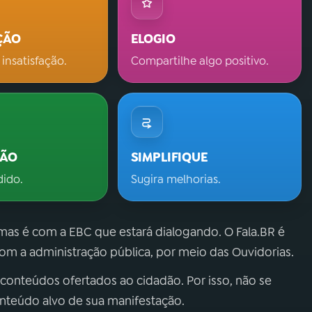
ÇÃO
ELOGIO
 insatisfação.
Compartilhe algo positivo.
ÇÃO
SIMPLIFIQUE
dido.
Sugira melhorias.
 mas é com a EBC que estará dialogando. O Fala.BR é
m a administração pública, por meio das Ouvidorias.
 conteúdos ofertados ao cidadão. Por isso, não se
onteúdo alvo de sua manifestação.