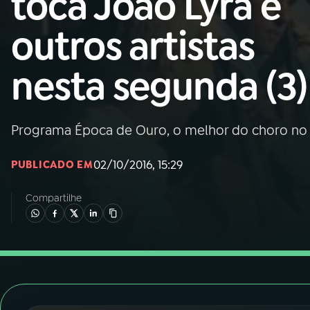
toca João Lyra e
Nacional
outros artistas
01
INÍCIO
nesta segunda (3)
02
A RÁDIO
Programa Época de Ouro, o melhor do choro no 
03
PROGRAMAÇÃO
02/10/2016, 15:29
PUBLICADO EM
04
PROGRAMAS
Compartilhe
05
PODCASTS
06
VIDEOCASTS