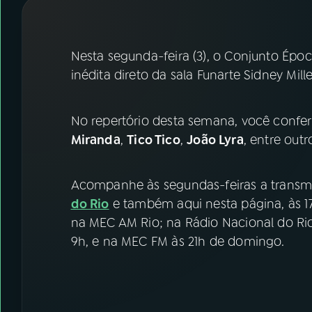
07
ÚLTIMAS
08
FESTIVAL DE MÚSICA
Nesta segunda-feira (3), o Conjunto Épo
inédita direto da sala Funarte Sidney Miller
ACOMPANHE A RÁDIO NACIONAL
No repertório desta semana, você confe
YouTube
Facebook
Miranda
,
Tico Tico
,
João Lyra
, entre outr
Instagram
X
Acompanhe às segundas-feiras a transm
TikTok
do Rio
e também aqui nesta página, às 17
na MEC AM Rio; na Rádio Nacional do Rio 
9h, e na MEC FM às 21h de domingo.