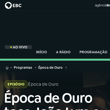
agência
Br
AO VIVO
INÍCIO
A RÁDIO
PROGRAMAÇÃO
MENU
Programas
Época de Ouro
Buscar
na
Época de Ouro
EPISÓDIO
Rádio
Buscar
Nacional
Época de Ouro
Buscar
na
Rádio
AO VIVO