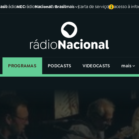
asil
rádio
MEC
rádio
Nacional
tv
Brasil
carta de serviço
acesso à inf
mais
PROGRAMAS
PODCASTS
VIDEOCASTS
mais