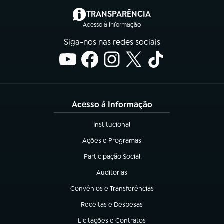
(abre em nova aba)
TRANSPARÊNCIA
Acesso à Informação
Siga-nos nas redes sociais
Acesso à Informação
Institucional
(abre em nova aba)
Ações e Programas
(abre em nova aba)
Participação Social
(abre em nova aba)
Auditorias
(abre em nova aba)
Convênios e Transferências
(abre em nova aba)
Receitas e Despesas
(abre em nova aba)
Licitações e Contratos
(abre em nova aba)