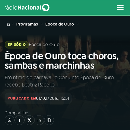
MENU
Programas
Época de Ouro
Época de Ouro
EPISÓDIO
Época de Ouro toca choros,
Buscar
na
sambas e marchinhas
Rádio
Buscar
Nacional
Em ritmo de carnaval, o Conjunto Época de Ouro
recebe Beatriz Rabello
AO VIVO
01/02/2016, 15:51
PUBLICADO EM
01
INÍCIO
Compartilhe
02
A RÁDIO