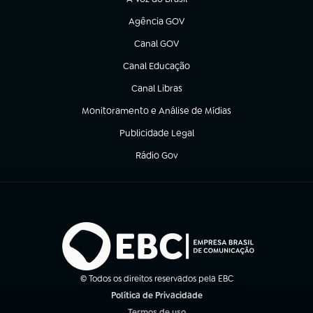
(abre em nova aba)
Agência GOV
(abre em nova aba)
Canal GOV
(abre em nova aba)
Canal Educação
(abre em nova aba)
Canal Libras
(abre em nova aba)
Monitoramento e Análise de Mídias
(abre em nova aba)
Publicidade Legal
(abre em nova aba)
Rádio Gov
(abre em nova aba)
© Todos os direitos reservados pela EBC
Política de Privacidade
(abre em nova aba)
Termos de uso