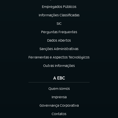
Empregados Públicos
(abre em nova aba)
Informações Classificadas
(abre em nova aba)
SIC
(abre em nova aba)
Perguntas Frequentes
(abre em nova aba)
Dados Abertos
(abre em nova aba)
Sanções Administrativas
(abre em nova aba)
Ferramentas e Aspectos Tecnológicos
(abre em nova aba)
Outras Informações
(abre em nova aba)
A EBC
Quem somos
(abre em nova aba)
Imprensa
(abre em nova aba)
Governança Corporativa
(abre em nova aba)
Contatos
(abre em nova aba)