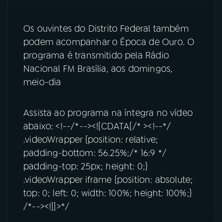
YouTube
Facebook
Os ouvintes do Distrito Federal também
podem acompanhar o Época de Ouro. O
Instagram
X
programa é transmitido pela Rádio
Nacional FM Brasília, aos domingos,
TikTok
meio-dia
Assista ao programa na íntegra no vídeo
abaixo: <!--/*--><![CDATA[/* ><!--*/
.videoWrapper {position: relative;
padding-bottom: 56.25%;/* 16:9 */
padding-top: 25px; height: 0;}
.videoWrapper iframe {position: absolute;
top: 0; left: 0; width: 100%; height: 100%;}
/*--><!]]>*/