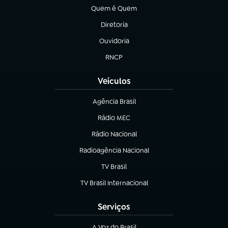
Quem é Quem
(abre em nova aba)
Diretoria
(abre em nova aba)
Ouvidoria
(abre em nova aba)
RNCP
(abre em nova aba)
Veículos
Agência Brasil
(abre em nova aba)
Rádio MEC
(abre em nova aba)
Rádio Nacional
Radioagência Nacional
(abre em nova aba)
TV Brasil
(abre em nova aba)
TV Brasil Internacional
(abre em nova aba)
Serviços
A Voz do Brasil