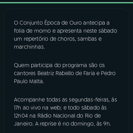
03
PROGRAMAÇÃO
O Conjunto Época de Ouro antecipa a
folia de momo e apresenta neste sábado
04
PROGRAMAS
um repertório de choros, sambas e
marchinhas.
05
PODCASTS
Quem participa do programa são os
cantores Beatriz Rabello de Faria e Pedro
06
VIDEOCASTS
Paulo Malta.
07
ÚLTIMAS
Acompanhe todas as segundas-feiras, às
17h ao vivo na web; e todo sábado às
08
FESTIVAL DE MÚSICA
12h04 na Rádio Nacional do Rio de
Janeiro. A reprise é no domingo, às 9h.
ACOMPANHE A RÁDIO NACIONAL