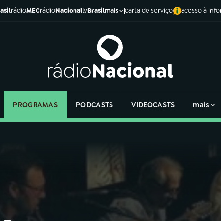
asil
rádio
MEC
rádio
Nacional
tv
Brasil
carta de serviço
acesso à inf
mais
PROGRAMAS
PODCASTS
VIDEOCASTS
mais