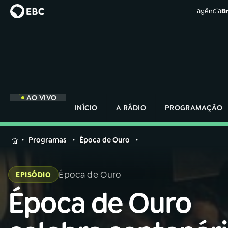
agência
Br
AO VIVO
INÍCIO
A RÁDIO
PROGRAMAÇÃO
MENU
Programas
Época de Ouro
Buscar
na
Época de Ouro
EPISÓDIO
Rádio
Buscar
Nacional
Época de Ouro
Buscar
na
Rádio
AO VIVO