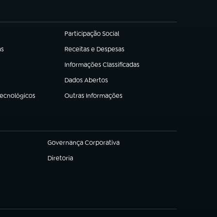
Participação Social
(abre em nova aba)
as
Receitas e Despesas
(abre em nova aba)
Informações Classificadas
(abre em nova aba)
Dados Abertos
(abre em nova aba)
Tecnológicos
Outras Informações
(abre em nova aba)
Governança Corporativa
(abre em nova aba)
Diretoria
(abre em nova aba)