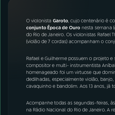
07
ÚLTIMAS
08
FESTIVAL DE MÚSICA
O violonista
Garoto
, cujo centenário é
conjunto Época de Ouro
nesta semana (6 
do Rio de Janeiro. Os violonistas Rafael
ACOMPANHE A RÁDIO NACIONAL
(violão de 7 cordas) acompanham o co
YouTube
Facebook
Rafael e Guilherme possuem o projeto e
Instagram
X
compositor e multi- instrumentista Aníbal
TikTok
homenageado foi um virtuose que domin
dedilhadas, especialmente violão, banjo, v
cavaquinho e bandolim. Aos 13 anos, já
Acompanhe todas as segundas-feiras, às 
na Rádio Nacional do Rio de Janeiro. A r