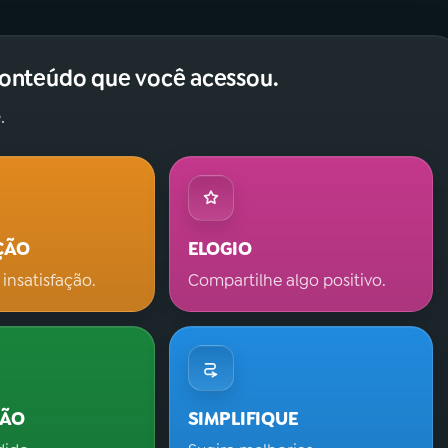
conteúdo que você acessou.
.
ÇÃO
ELOGIO
 insatisfação.
Compartilhe algo positivo.
ÇÃO
SIMPLIFIQUE