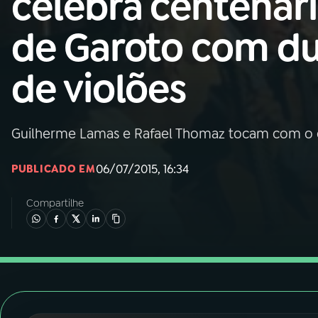
celebra centenár
Nacional
de Garoto com d
01
INÍCIO
de violões
02
A RÁDIO
Guilherme Lamas e Rafael Thomaz tocam com o 
03
PROGRAMAÇÃO
06/07/2015, 16:34
PUBLICADO EM
04
PROGRAMAS
Compartilhe
05
PODCASTS
06
VIDEOCASTS