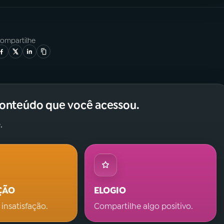
ompartilhe
conteúdo que você acessou.
.
ÇÃO
ELOGIO
 insatisfação.
Compartilhe algo positivo.