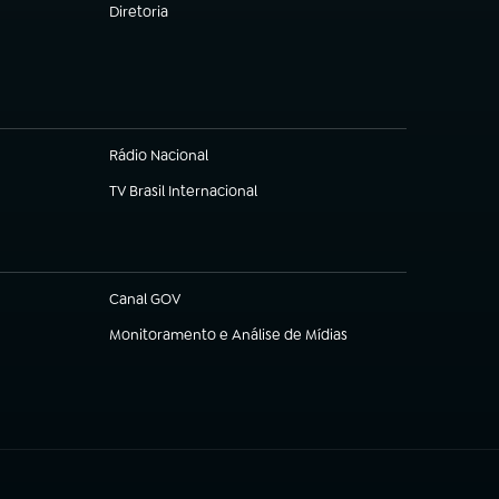
Diretoria
(abre em nova aba)
Rádio Nacional
TV Brasil Internacional
(abre em nova aba)
Canal GOV
(abre em nova aba)
Monitoramento e Análise de Mídias
(abre em nova aba)