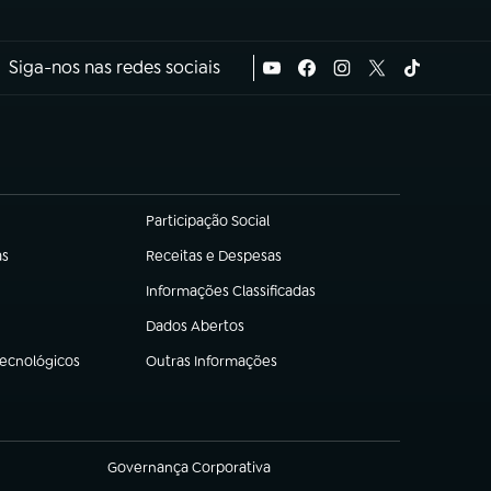
Siga-nos nas redes sociais
Participação Social
(abre em nova aba)
as
Receitas e Despesas
(abre em nova aba)
Informações Classificadas
(abre em nova aba)
Dados Abertos
(abre em nova aba)
Tecnológicos
Outras Informações
(abre em nova aba)
Governança Corporativa
(abre em nova aba)