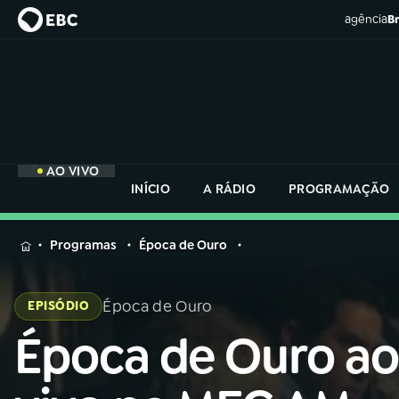
agência
Br
AO VIVO
INÍCIO
A RÁDIO
PROGRAMAÇÃO
MENU
Programas
Época de Ouro
Buscar
na
Época de Ouro
EPISÓDIO
Rádio
Buscar
Nacional
Época de Ouro ao
Buscar
na
Rádio
AO VIVO