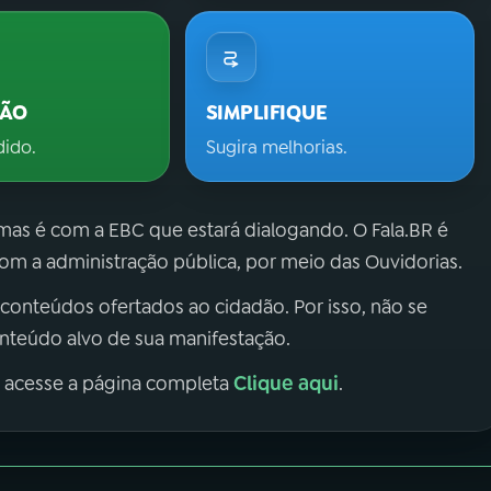
ÇÃO
SIMPLIFIQUE
dido.
Sugira melhorias.
 mas é com a EBC que estará dialogando. O Fala.BR é
m a administração pública, por meio das Ouvidorias.
 conteúdos ofertados ao cidadão. Por isso, não se
onteúdo alvo de sua manifestação.
Clique aqui
, acesse a página completa
.