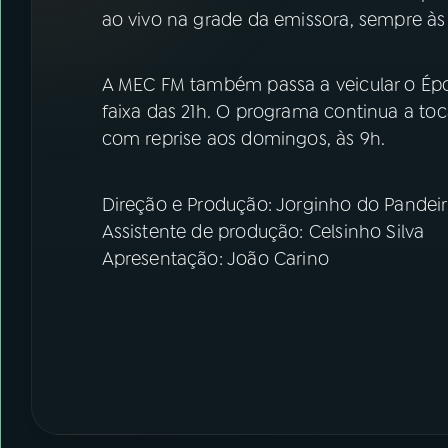
07
ÚLTIMAS
ao vivo na grade da emissora, sempre às 
08
FESTIVAL DE MÚSICA
A MEC FM também passa a veicular o Épo
faixa das 21h. O programa continua a toc
ACOMPANHE A RÁDIO NACIONAL
com reprise aos domingos, às 9h.
YouTube
Facebook
Direção e Produção: Jorginho do Pandeir
Instagram
X
Assistente de produção: Celsinho Silva
Apresentação: João Carino
TikTok