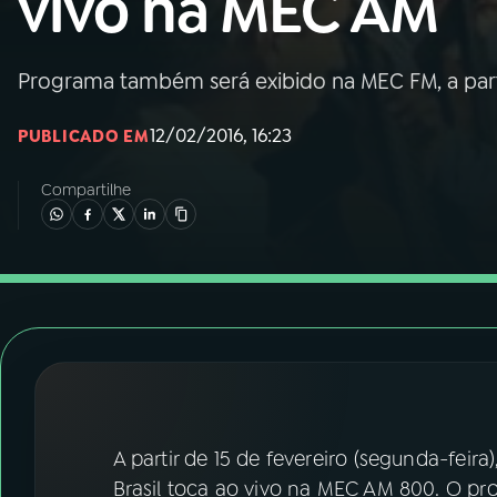
vivo na MEC AM
Nacional
01
INÍCIO
Programa também será exibido na MEC FM, a part
12/02/2016, 16:23
PUBLICADO EM
02
A RÁDIO
Compartilhe
03
PROGRAMAÇÃO
04
PROGRAMAS
05
PODCASTS
06
VIDEOCASTS
A partir de 15 de fevereiro (segunda-feir
Brasil toca ao vivo na MEC AM 800. O p