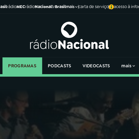
asil
rádio
MEC
rádio
Nacional
tv
Brasil
carta de serviço
acesso à inf
mais
PROGRAMAS
PODCASTS
VIDEOCASTS
mais