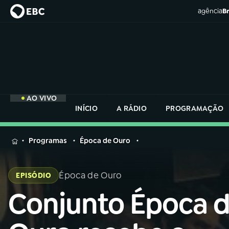
agência
Br
AO VIVO
INÍCIO
A RÁDIO
PROGRAMAÇÃO
MENU
Programas
Época de Ouro
Buscar
na
Época de Ouro
EPISÓDIO
Rádio
Buscar
Nacional
Conjunto Época 
Buscar
na
Rádio
AO VIVO