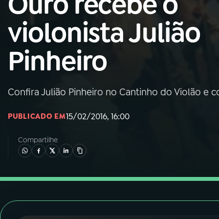
Ouro recebe o
Nacional
violonista Julião
01
INÍCIO
Pinheiro
02
A RÁDIO
Confira Julião Pinheiro no Cantinho do Violão e
03
PROGRAMAÇÃO
15/02/2016, 16:00
PUBLICADO EM
04
PROGRAMAS
Compartilhe
05
PODCASTS
06
VIDEOCASTS