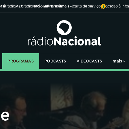
asil
rádio
MEC
rádio
Nacional
tv
Brasil
carta de serviço
acesso à inf
mais
PROGRAMAS
PODCASTS
VIDEOCASTS
mais
de