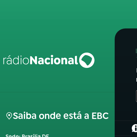
Saiba onde está a EBC
(
Sede: Brasília DF