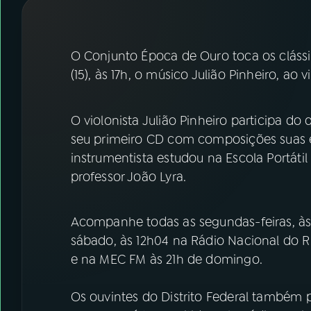
07
ÚLTIMAS
08
FESTIVAL DE MÚSICA
O Conjunto Época de Ouro toca os clássi
(15), às 17h, o músico Julião Pinheiro, ao 
ACOMPANHE A RÁDIO NACIONAL
O violonista Julião Pinheiro participa do
YouTube
Facebook
seu primeiro CD com composições suas e 
instrumentista estudou na Escola Portáti
Instagram
X
professor João Lyra.
TikTok
Acompanhe todas as segundas-feiras, às
sábado, às 12h04 na Rádio Nacional do R
e na MEC FM às 21h de domingo.
Os ouvintes do Distrito Federal també