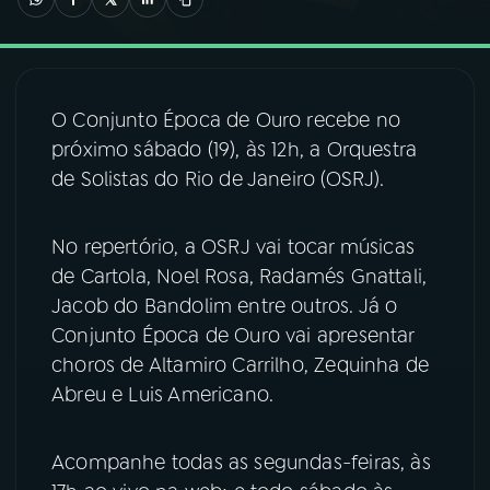
03
PROGRAMAÇÃO
O Conjunto Época de Ouro recebe no
04
PROGRAMAS
próximo sábado (19), às 12h, a Orquestra
de Solistas do Rio de Janeiro (OSRJ).
05
PODCASTS
No repertório, a OSRJ vai tocar músicas
06
VIDEOCASTS
de Cartola, Noel Rosa, Radamés Gnattali,
Jacob do Bandolim entre outros. Já o
Conjunto Época de Ouro vai apresentar
07
ÚLTIMAS
choros de Altamiro Carrilho, Zequinha de
Abreu e Luis Americano.
08
FESTIVAL DE MÚSICA
Acompanhe todas as segundas-feiras, às
ACOMPANHE A RÁDIO NACIONAL