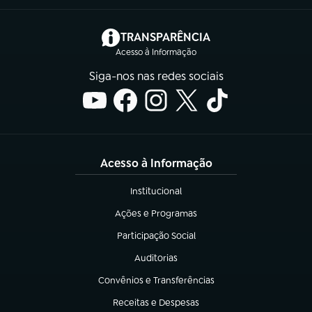
(abre em nova aba)
TRANSPARÊNCIA
Acesso à Informação
Siga-nos nas redes sociais
Acesso à Informação
Institucional
(abre em nova aba)
Ações e Programas
(abre em nova aba)
Participação Social
(abre em nova aba)
Auditorias
(abre em nova aba)
Convênios e Transferências
(abre em nova aba)
Receitas e Despesas
(abre em nova aba)