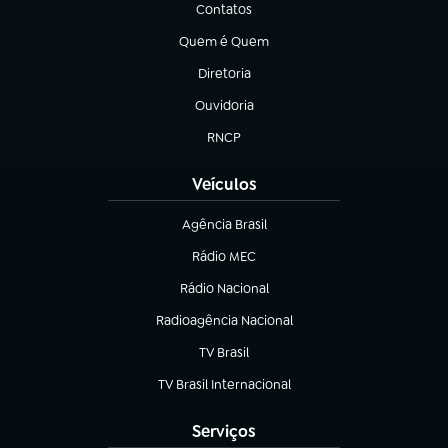
Contatos
(abre em nova aba)
Quem é Quem
(abre em nova aba)
Diretoria
(abre em nova aba)
Ouvidoria
(abre em nova aba)
RNCP
(abre em nova aba)
Veículos
Agência Brasil
(abre em nova aba)
Rádio MEC
(abre em nova aba)
Rádio Nacional
Radioagência Nacional
(abre em nova aba)
TV Brasil
(abre em nova aba)
TV Brasil Internacional
(abre em nova aba)
Serviços