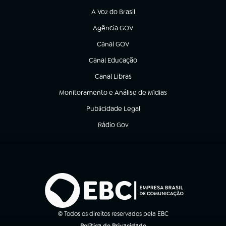
A Voz do Brasil
(abre em nova aba)
Agência GOV
(abre em nova aba)
Canal GOV
(abre em nova aba)
Canal Educação
(abre em nova aba)
Canal Libras
(abre em nova aba)
Monitoramento e Análise de Mídias
(abre em nova aba)
Publicidade Legal
(abre em nova aba)
Rádio Gov
(abre em nova aba)
© Todos os direitos reservados pela EBC