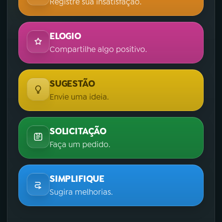
Registre sua insatisfação.
ELOGIO
Compartilhe algo positivo.
SUGESTÃO
Envie uma ideia.
SOLICITAÇÃO
Faça um pedido.
SIMPLIFIQUE
Sugira melhorias.