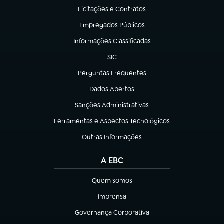
Licitações e Contratos
(abre em nova aba)
Empregados Públicos
(abre em nova aba)
Informações Classificadas
(abre em nova aba)
SIC
(abre em nova aba)
Perguntas Frequentes
(abre em nova aba)
Dados Abertos
(abre em nova aba)
Sanções Administrativas
(abre em nova aba)
Ferramentas e Aspectos Tecnológicos
(abre em nova aba)
Outras Informações
(abre em nova aba)
A EBC
Quem somos
(abre em nova aba)
Imprensa
(abre em nova aba)
Governança Corporativa
(abre em nova aba)