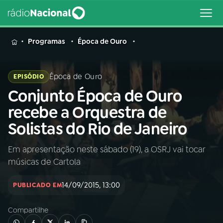
MENU
Programas
Época de Ouro
Época de Ouro
EPISÓDIO
Conjunto Época de Ouro
Buscar
na
recebe a Orquestra de
Rádio
Buscar
Solistas do Rio de Janeiro
Nacional
Em apresentação neste sábado (19), a OSRJ vai tocar
AO VIVO
músicas de Cartola
01
INÍCIO
14/09/2015, 13:00
PUBLICADO EM
Compartilhe
02
A RÁDIO