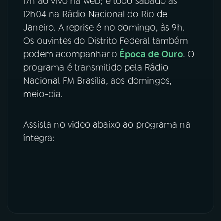
17h ao vivo na web; e todo sábado às
12h04 na Rádio Nacional do Rio de
YouTube
Facebook
Janeiro. A reprise é no domingo, às 9h.
Os ouvintes do Distrito Federal também
Instagram
X
podem acompanhar o
Época de Ouro
. O
programa é transmitido pela Rádio
TikTok
Nacional FM Brasília, aos domingos,
meio-dia.
Assista no vídeo abaixo ao programa na
íntegra: