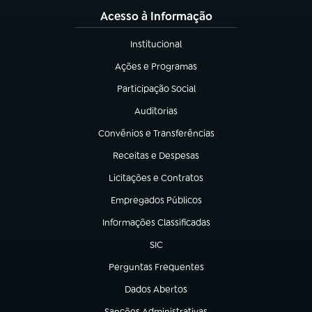
Acesso à Informação
Institucional
(abre em nova aba)
Ações e Programas
(abre em nova aba)
Participação Social
(abre em nova aba)
Auditorias
(abre em nova aba)
Convênios e Transferências
(abre em nova aba)
Receitas e Despesas
(abre em nova aba)
Licitações e Contratos
(abre em nova aba)
Empregados Públicos
(abre em nova aba)
Informações Classificadas
(abre em nova aba)
SIC
(abre em nova aba)
Perguntas Frequentes
(abre em nova aba)
Dados Abertos
(abre em nova aba)
Sanções Administrativas