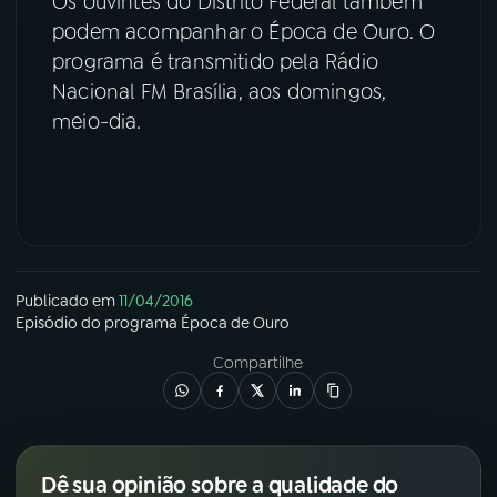
Os ouvintes do Distrito Federal também
podem acompanhar o Época de Ouro. O
YouTube
Facebook
programa é transmitido pela Rádio
Nacional FM Brasília, aos domingos,
Instagram
X
meio-dia.
TikTok
Publicado em
11/04/2016
Episódio
do programa
Época de Ouro
Compartilhe
Dê sua opinião sobre a qualidade do