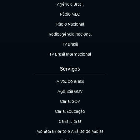
Agência Brasil
(abre em nova aba)
Rádio MEC
(abre em nova aba)
Rádio Nacional
Radioagência Nacional
(abre em nova aba)
TV Brasil
(abre em nova aba)
TV Brasil Internacional
(abre em nova aba)
Serviços
A Voz do Brasil
(abre em nova aba)
Agência GOV
(abre em nova aba)
Canal GOV
(abre em nova aba)
Canal Educação
(abre em nova aba)
Canal Libras
(abre em nova aba)
Monitoramento e Análise de Mídias
(abre em nova aba)