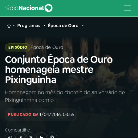
MENU
Programas
Época de Ouro
Época de Ouro
EPISÓDIO
Conjunto Época de Ouro
Buscar
na
homenageia mestre
Rádio
Buscar
Pixinguinha
Nacional
Homenagem no mês do choro e do aniversário de
AO VIVO
Pixinguinmha com o
01
INÍCIO
11/04/2016, 03:55
PUBLICADO EM
Compartilhe
02
A RÁDIO