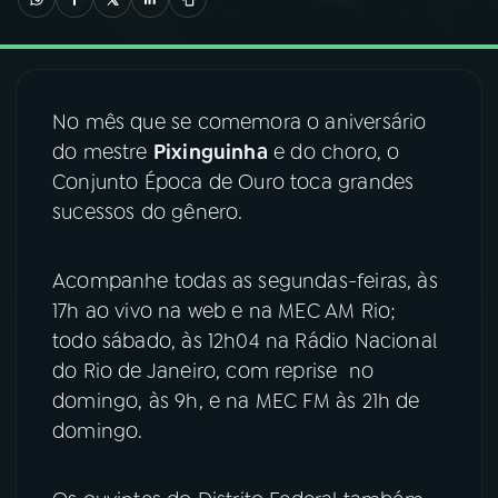
03
PROGRAMAÇÃO
No mês que se comemora o aniversário
04
PROGRAMAS
do mestre
Pixinguinha
e do choro, o
Conjunto Época de Ouro toca grandes
05
PODCASTS
sucessos do gênero.
06
VIDEOCASTS
Acompanhe todas as segundas-feiras, às
17h ao vivo na web e na MEC AM Rio;
todo sábado, às 12h04 na Rádio Nacional
07
ÚLTIMAS
do Rio de Janeiro, com reprise no
domingo, às 9h, e na MEC FM às 21h de
08
FESTIVAL DE MÚSICA
domingo.
ACOMPANHE A RÁDIO NACIONAL