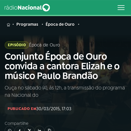
MENU
Programas
Época de Ouro
Época de Ouro
EPISÓDIO
Conjunto Época de Ouro
Buscar
na
convida a cantora Elizah e o
Rádio
Buscar
músico Paulo Brandão
Nacional
Ouça no sábado (4), às 12h, a transmissão do programa
AO VIVO
na Nacional do
01
INÍCIO
30/03/2015, 17:03
PUBLICADO EM
Compartilhe
02
A RÁDIO