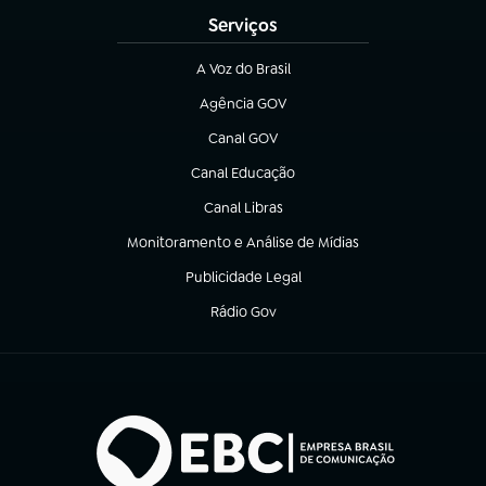
Serviços
A Voz do Brasil
(abre em nova aba)
Agência GOV
(abre em nova aba)
Canal GOV
(abre em nova aba)
Canal Educação
(abre em nova aba)
Canal Libras
(abre em nova aba)
Monitoramento e Análise de Mídias
(abre em nova aba)
Publicidade Legal
(abre em nova aba)
Rádio Gov
(abre em nova aba)