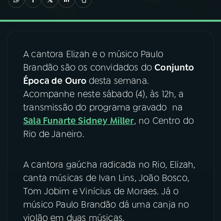
03
PROGRAMAÇÃO
A cantora Elizah e o músico Paulo
04
PROGRAMAS
Brandão são os convidados do
Conjunto
Época de Ouro
desta semana.
05
PODCASTS
Acompanhe neste sábado (4), às 12h, a
transmissão do programa gravado na
Sala Funarte Sidney Miller
, no Centro do
06
VIDEOCASTS
Rio de Janeiro.
07
ÚLTIMAS
A cantora gaúcha radicada no Rio, Elizah,
canta músicas de Ivan Lins, João Bosco,
08
FESTIVAL DE MÚSICA
Tom Jobim e Vinícius de Moraes. Já o
músico Paulo Brandão dá uma canja no
violão em duas músicas.
ACOMPANHE A RÁDIO NACIONAL