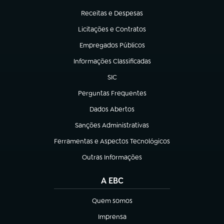
(abre em nova aba)
Receitas e Despesas
(abre em nova aba)
Licitações e Contratos
(abre em nova aba)
Empregados Públicos
(abre em nova aba)
Informações Classificadas
(abre em nova aba)
SIC
(abre em nova aba)
Perguntas Frequentes
(abre em nova aba)
Dados Abertos
(abre em nova aba)
Sanções Administrativas
(abre em nova aba)
Ferramentas e Aspectos Tecnológicos
(abre em nova aba)
Outras Informações
(abre em nova aba)
A EBC
Quem somos
(abre em nova aba)
Imprensa
(abre em nova aba)