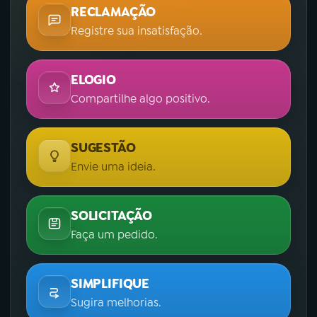
RECLAMAÇÃO
Registre sua insatisfação.
ELOGIO
Compartilhe algo positivo.
SUGESTÃO
Envie uma ideia.
SOLICITAÇÃO
Faça um pedido.
SIMPLIFIQUE
Sugira melhorias.