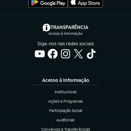
(abre em nova aba)
TRANSPARÊNCIA
Acesso à Informação
Siga-nos nas redes sociais
Acesso à Informação
Institucional
(abre em nova aba)
Ações e Programas
(abre em nova aba)
Participação Social
(abre em nova aba)
Auditorias
(abre em nova aba)
Convênios e Transferências