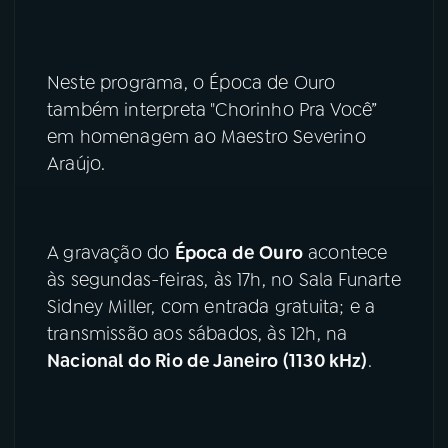
YouTube
Facebook
Neste programa, o Época de Ouro
Instagram
X
também interpreta "Chorinho Pra Você”
em homenagem ao Maestro Severino
TikTok
Araújo.
A gravação do
Época de Ouro
acontece
às segundas-feiras, às 17h, no Sala Funarte
Sidney Miller, com entrada gratuita; e a
transmissão aos sábados, às 12h, na
Nacional do Rio de Janeiro (1130 kHz)
.