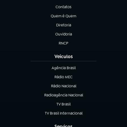
Contatos
(abre em nova aba)
Quem é Quem
(abre em nova aba)
Diretoria
(abre em nova aba)
Ouvidoria
(abre em nova aba)
RNCP
(abre em nova aba)
Veículos
Agência Brasil
(abre em nova aba)
Rádio MEC
(abre em nova aba)
Rádio Nacional
Radioagência Nacional
(abre em nova aba)
TV Brasil
(abre em nova aba)
TV Brasil Internacional
(abre em nova aba)
Serviços