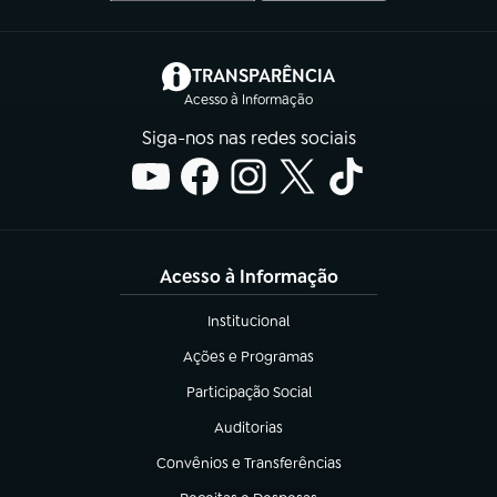
(abre em nova aba)
TRANSPARÊNCIA
Acesso à Informação
Siga-nos nas redes sociais
Acesso à Informação
Institucional
(abre em nova aba)
Ações e Programas
(abre em nova aba)
Participação Social
(abre em nova aba)
Auditorias
(abre em nova aba)
Convênios e Transferências
(abre em nova aba)