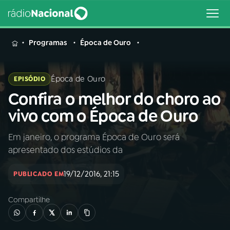
MENU
Programas
Época de Ouro
Época de Ouro
EPISÓDIO
Confira o melhor do choro ao
Buscar
na
vivo com o Época de Ouro
Rádio
Buscar
Nacional
Em janeiro, o programa Época de Ouro será
apresentado dos estúdios da
AO VIVO
19/12/2016, 21:15
PUBLICADO EM
01
INÍCIO
Compartilhe
02
A RÁDIO