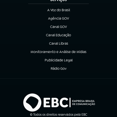
A Voz do Brasil
(abre em nova aba)
Agência GOV
(abre em nova aba)
Canal GOV
(abre em nova aba)
Canal Educação
(abre em nova aba)
Canal Libras
(abre em nova aba)
Monitoramento e Análise de Mídias
(abre em nova aba)
Publicidade Legal
(abre em nova aba)
Rádio Gov
(abre em nova aba)
© Todos os direitos reservados pela EBC