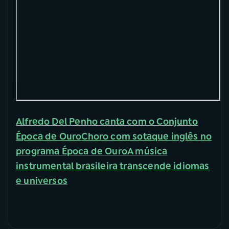
YouTube
Facebook
Instagram
X
TikTok
Alfredo Del Penho canta com o Conjunto
Época de Ouro
Choro com sotaque inglês no
programa Época de Ouro
A música
instrumental brasileira transcende idiomas
e universos