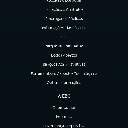
Receitas e Despesas
(abre em nova aba)
Licitações e Contratos
(abre em nova aba)
Empregados Públicos
(abre em nova aba)
Informações Classificadas
(abre em nova aba)
SIC
(abre em nova aba)
Perguntas Frequentes
(abre em nova aba)
Dados Abertos
(abre em nova aba)
Sanções Administrativas
(abre em nova aba)
Ferramentas e Aspectos Tecnológicos
(abre em nova aba)
Outras Informações
(abre em nova aba)
A EBC
Quem somos
(abre em nova aba)
Imprensa
(abre em nova aba)
Governança Corporativa
(abre em nova aba)