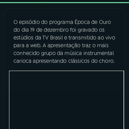
03
PROGRAMAÇÃO
O episódio do programa Época de Ouro
do dia 19 de dezembro foi gravado os
04
PROGRAMAS
estúdios da TV Brasil e transmitido ao vivo
para a web. A apresentação traz o mais
05
PODCASTS
conhecido grupo da música instrumental
carioca apresentando clássicos do choro.
06
VIDEOCASTS
07
ÚLTIMAS
08
FESTIVAL DE MÚSICA
ACOMPANHE A RÁDIO NACIONAL