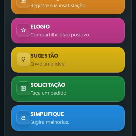
Registre sua insatisfação.
ELOGIO
Compartilhe algo positivo.
SUGESTÃO
Envie uma ideia.
SOLICITAÇÃO
Faça um pedido.
SIMPLIFIQUE
Sugira melhorias.