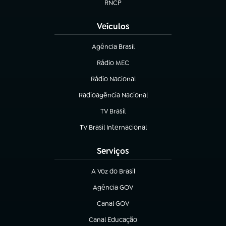
RNCP
(abre em nova aba)
Veículos
Agência Brasil
(abre em nova aba)
Rádio MEC
(abre em nova aba)
Rádio Nacional
Radioagência Nacional
(abre em nova aba)
TV Brasil
(abre em nova aba)
TV Brasil Internacional
(abre em nova aba)
Serviços
A Voz do Brasil
(abre em nova aba)
Agência GOV
(abre em nova aba)
Canal GOV
(abre em nova aba)
Canal Educação
(abre em nova aba)