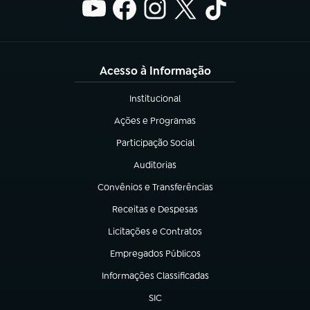
Acesso à Informação
Institucional
(abre em nova aba)
Ações e Programas
(abre em nova aba)
Participação Social
(abre em nova aba)
Auditorias
(abre em nova aba)
Convênios e Transferências
(abre em nova aba)
Receitas e Despesas
(abre em nova aba)
Licitações e Contratos
(abre em nova aba)
Empregados Públicos
(abre em nova aba)
Informações Classificadas
(abre em nova aba)
SIC
(abre em nova aba)