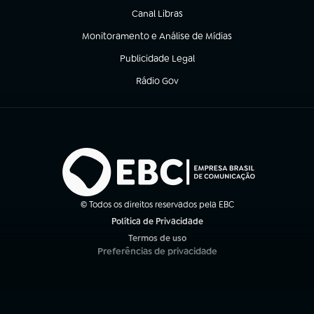
Canal Libras
(abre em nova aba)
Monitoramento e Análise de Mídias
(abre em nova aba)
Publicidade Legal
(abre em nova aba)
Rádio Gov
(abre em nova aba)
© Todos os direitos reservados pela EBC
Política de Privacidade
(abre em nova aba)
Termos de uso
(abre em nova aba)
Preferências de privacidade