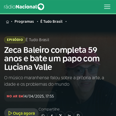
MENU
Programas
É Tudo Brasil
É Tudo Brasil
EPISÓDIO
Zeca Baleiro completa 59
Buscar
na
anos e bate um papo com
Rádio
Buscar
Luciana Valle
Nacional
O músico maranhense falou sobre a própria arte, a
AO VIVO
idade e os problemas do mundo
01
INÍCIO
14/04/2025, 17:55
NO AR EM
Compartilhe
02
A RÁDIO
Ouça agora