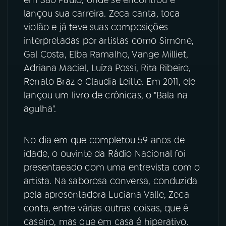
em São Paulo, onde se encontrou e
lançou sua carreira. Zeca canta, toca
YouTube
Facebook
violão e já teve suas composições
interpretadas por artistas como Simone,
Instagram
X
Gal Costa, Elba Ramalho, Vange Milliet,
Adriana Maciel, Luíza Possi, Rita Ribeiro,
TikTok
Renato Braz e Claudia Leitte. Em 2011, ele
lançou um livro de crônicas, o "Bala na
agulha".
No dia em que completou 59 anos de
idade, o ouvinte da Rádio Nacional foi
presentaeado com uma entrevista com o
artista. Na saborosa conversa, conduzida
pela apresentadora Luciana Valle, Zeca
conta, entre várias outras coisas, que é
caseiro, mas que em casa é hiperativo.