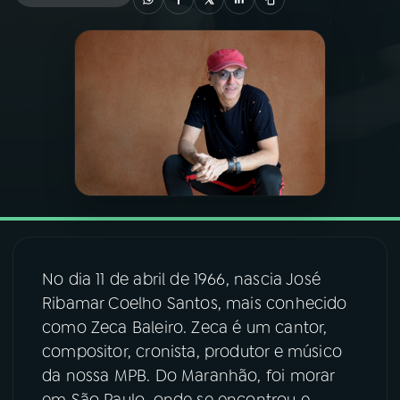
03
PROGRAMAÇÃO
04
PROGRAMAS
05
PODCASTS
06
VIDEOCASTS
No dia 11 de abril de 1966, nascia José
07
ÚLTIMAS
Ribamar Coelho Santos, mais conhecido
como Zeca Baleiro. Zeca é um cantor,
08
FESTIVAL DE MÚSICA
compositor, cronista, produtor e músico
da nossa MPB. Do Maranhão, foi morar
ACOMPANHE A RÁDIO NACIONAL