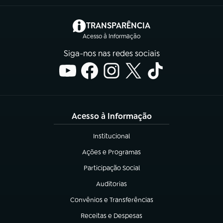
(abre em nova aba)
TRANSPARÊNCIA
Acesso à Informação
Siga-nos nas redes sociais
Acesso à Informação
Institucional
(abre em nova aba)
Ações e Programas
(abre em nova aba)
Participação Social
(abre em nova aba)
Auditorias
(abre em nova aba)
Convênios e Transferências
(abre em nova aba)
Receitas e Despesas
(abre em nova aba)