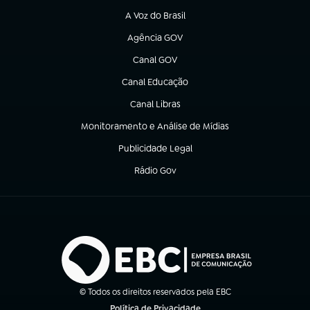
A Voz do Brasil
(abre em nova aba)
Agência GOV
(abre em nova aba)
Canal GOV
(abre em nova aba)
Canal Educação
(abre em nova aba)
Canal Libras
(abre em nova aba)
Monitoramento e Análise de Mídias
(abre em nova aba)
Publicidade Legal
(abre em nova aba)
Rádio Gov
(abre em nova aba)
© Todos os direitos reservados pela EBC
Política de Privacidade