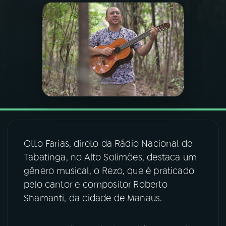
03
PROGRAMAÇÃO
04
PROGRAMAS
05
PODCASTS
06
VIDEOCASTS
Otto Farias, direto da Rádio Nacional de
Tabatinga, no Alto Solimões, destaca um
07
ÚLTIMAS
gênero musical, o Rezo, que é praticado
pelo cantor e compositor Roberto
08
FESTIVAL DE MÚSICA
Shamanti, da cidade de Manaus.
ACOMPANHE A RÁDIO NACIONAL