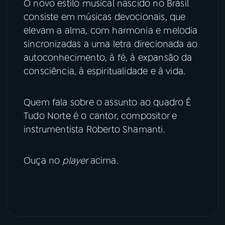
O novo estilo musical nascido no Brasil
consiste em músicas devocionais, que
YouTube
Facebook
elevam a alma, com harmonia e melodia
sincronizadas a uma letra direcionada ao
Instagram
X
autoconhecimento, à fé, à expansão da
TikTok
consciência, à espiritualidade e à vida.
Quem fala sobre o assunto ao quadro É
Tudo Norte é o cantor, compositor e
instrumentista Roberto Shamanti.
Ouça no
player
acima.