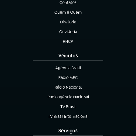
Contatos
(abre em nova aba)
Quem é Quem
(abre em nova aba)
Diretoria
(abre em nova aba)
Ouvidoria
(abre em nova aba)
RNCP
(abre em nova aba)
Veículos
Agência Brasil
(abre em nova aba)
Rádio MEC
(abre em nova aba)
Rádio Nacional
Radioagência Nacional
(abre em nova aba)
TV Brasil
(abre em nova aba)
TV Brasil Internacional
(abre em nova aba)
Serviços