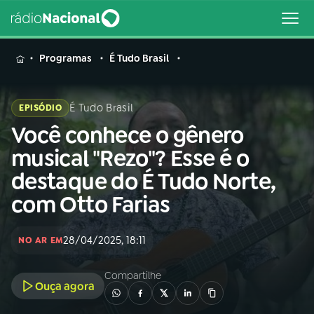
MENU
Programas
É Tudo Brasil
É Tudo Brasil
EPISÓDIO
Você conhece o gênero
Buscar
na
musical "Rezo"? Esse é o
Rádio
Buscar
destaque do É Tudo Norte,
Nacional
com Otto Farias
AO VIVO
28/04/2025, 18:11
NO AR EM
01
INÍCIO
Compartilhe
Ouça agora
02
A RÁDIO