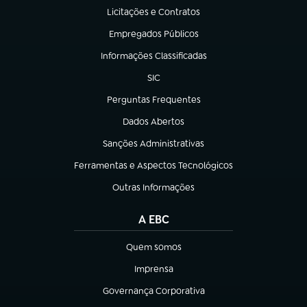
Licitações e Contratos
(abre em nova aba)
Empregados Públicos
(abre em nova aba)
Informações Classificadas
(abre em nova aba)
SIC
(abre em nova aba)
Perguntas Frequentes
(abre em nova aba)
Dados Abertos
(abre em nova aba)
Sanções Administrativas
(abre em nova aba)
Ferramentas e Aspectos Tecnológicos
(abre em nova aba)
Outras Informações
(abre em nova aba)
A EBC
Quem somos
(abre em nova aba)
Imprensa
(abre em nova aba)
Governança Corporativa
(abre em nova aba)