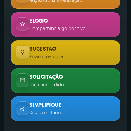
Registre sua insatisfação.
ELOGIO
Compartilhe algo positivo.
SUGESTÃO
Envie uma ideia.
SOLICITAÇÃO
Faça um pedido.
SIMPLIFIQUE
Sugira melhorias.