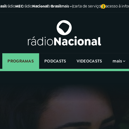
asil
rádio
MEC
rádio
Nacional
tv
Brasil
carta de serviço
acesso à inf
mais
PROGRAMAS
PODCASTS
VIDEOCASTS
mais