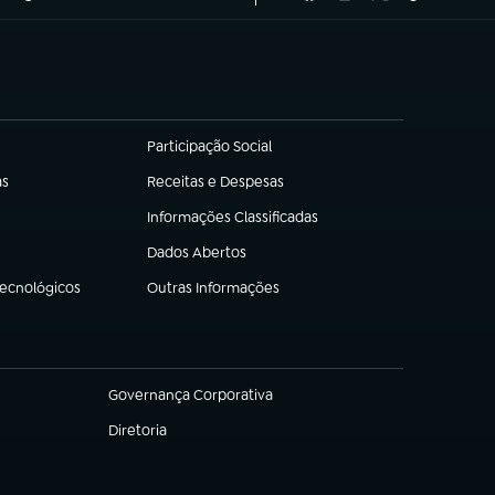
Participação Social
(abre em nova aba)
as
Receitas e Despesas
(abre em nova aba)
Informações Classificadas
(abre em nova aba)
Dados Abertos
(abre em nova aba)
Tecnológicos
Outras Informações
(abre em nova aba)
Governança Corporativa
(abre em nova aba)
Diretoria
(abre em nova aba)