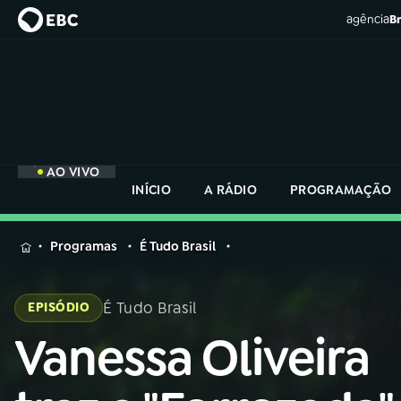
agência
Br
AO VIVO
INÍCIO
A RÁDIO
PROGRAMAÇÃO
MENU
Programas
É Tudo Brasil
Buscar
na
É Tudo Brasil
EPISÓDIO
Rádio
Buscar
Nacional
Vanessa Oliveira
Buscar
na
Rádio
AO VIVO