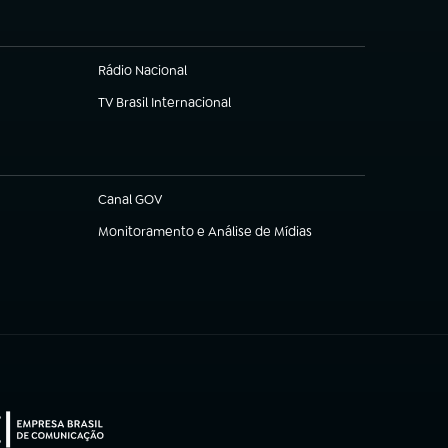
Rádio Nacional
TV Brasil Internacional
(abre em nova aba)
Canal GOV
(abre em nova aba)
Monitoramento e Análise de Mídias
(abre em nova aba)