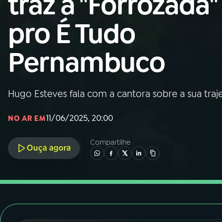
traz a "Forrozada"
Nacional
pro É Tudo
01
INÍCIO
Pernambuco
02
A RÁDIO
Hugo Esteves fala com a cantora sobre a sua traje
03
PROGRAMAÇÃO
11/06/2025, 20:00
NO AR EM
04
PROGRAMAS
Compartilhe
Ouça agora
05
PODCASTS
06
VIDEOCASTS