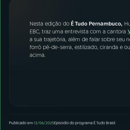
07
ÚLTIMAS
08
FESTIVAL DE MÚSICA
Nesta edição do
É Tudo Pernambuco,
Hu
EBC, traz uma entrevista com a cantora
a sua trajetória, além de falar sobre seu 
ACOMPANHE A RÁDIO NACIONAL
forró pé-de-serra, estilizado, ciranda e 
YouTube
Facebook
acima.
Instagram
X
TikTok
Publicado em
13/06/2025
Episódio
do programa
É Tudo Brasil