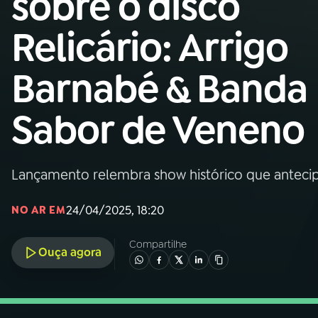
sobre o disco
Nacional
Relicário: Arrigo
01
INÍCIO
Barnabé & Banda
02
A RÁDIO
Sabor de Veneno
03
PROGRAMAÇÃO
Lançamento relembra show histórico que antecip
04
PROGRAMAS
24/04/2025, 18:20
NO AR EM
05
PODCASTS
Compartilhe
Ouça agora
06
VIDEOCASTS