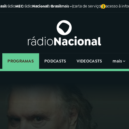
asil
rádio
MEC
rádio
Nacional
tv
Brasil
carta de serviço
acesso à inf
mais
PROGRAMAS
PODCASTS
VIDEOCASTS
mais