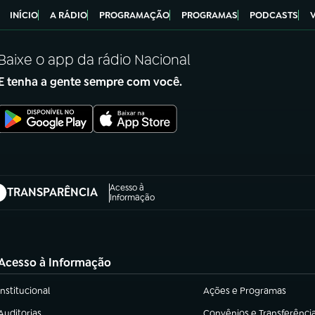
INÍCIO
A RÁDIO
PROGRAMAÇÃO
PROGRAMAS
PODCASTS
Baixe o app da rádio Nacional
E tenha a gente sempre com você.
Acesso à
TRANSPARÊNCIA
abre em nova aba)
Informação
Acesso à Informação
Institucional
Ações e Programas
(abre em nova aba)
(abre em nova aba)
Auditorias
Convênios e Transferênci