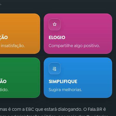
.
ÇÃO
ELOGIO
 insatisfação.
Compartilhe algo positivo.
ÇÃO
SIMPLIFIQUE
dido.
Sugira melhorias.
 mas é com a EBC que estará dialogando. O Fala.BR é