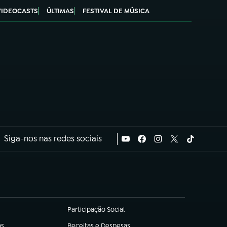
VIDEOCASTS
ÚLTIMAS
FESTIVAL DE MÚSICA
Siga-nos nas redes sociais
Participação Social
(abre em nova aba)
as
Receitas e Despesas