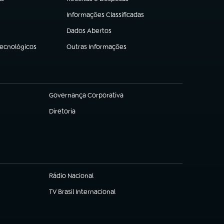
(abre em nova aba)
Informações Classificadas
(abre em nova aba)
Dados Abertos
(abre em nova aba)
Tecnológicos
Outras Informações
(abre em nova aba)
Governança Corporativa
(abre em nova aba)
Diretoria
(abre em nova aba)
Rádio Nacional
TV Brasil Internacional
(abre em nova aba)