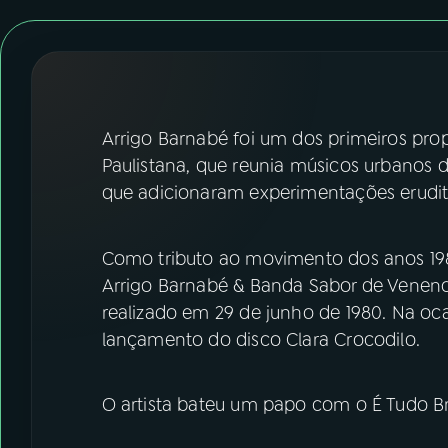
07
ÚLTIMAS
08
FESTIVAL DE MÚSICA
ACOMPANHE A RÁDIO NACIONAL
Arrigo Barnabé foi um dos primeiros p
Paulistana, que reunia músicos urbanos 
YouTube
Facebook
que adicionaram experimentações erudit
Instagram
X
Como tributo ao movimento dos anos 1980,
TikTok
Arrigo Barnabé & Banda Sabor de Venen
realizado em 29 de junho de 1980. Na oca
lançamento do disco Clara Crocodilo.
O artista bateu um papo com o É Tudo Bra