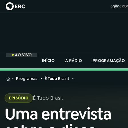
agência
Br
AO VIVO
INÍCIO
A RÁDIO
PROGRAMAÇÃO
MENU
Programas
É Tudo Brasil
Buscar
na
É Tudo Brasil
EPISÓDIO
Rádio
Buscar
Nacional
Uma entrevista
Buscar
na
Rádio
AO VIVO