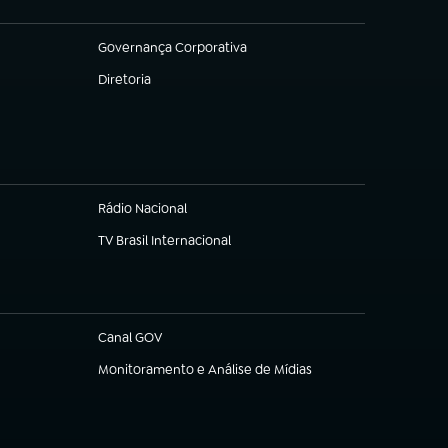
Governança Corporativa
(abre em nova aba)
Diretoria
(abre em nova aba)
Rádio Nacional
TV Brasil Internacional
(abre em nova aba)
Canal GOV
(abre em nova aba)
Monitoramento e Análise de Mídias
(abre em nova aba)