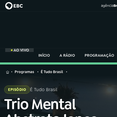
agência
Br
AO VIVO
INÍCIO
A RÁDIO
PROGRAMAÇÃO
MENU
Programas
É Tudo Brasil
Buscar
na
É Tudo Brasil
EPISÓDIO
Rádio
Buscar
Nacional
Trio Mental
Buscar
na
Rádio
AO VIVO