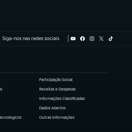
Siga-nos nas redes sociais
Participação Social
(abre em nova aba)
as
Receitas e Despesas
(abre em nova aba)
Informações Classificadas
(abre em nova aba)
Dados Abertos
(abre em nova aba)
Tecnológicos
Outras Informações
(abre em nova aba)