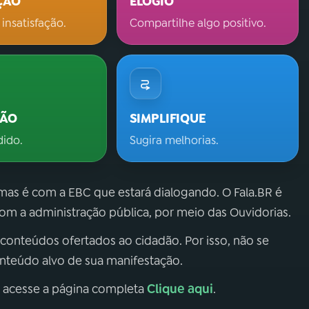
ÇÃO
ELOGIO
 insatisfação.
Compartilhe algo positivo.
ÇÃO
SIMPLIFIQUE
dido.
Sugira melhorias.
 mas é com a EBC que estará dialogando. O Fala.BR é
m a administração pública, por meio das Ouvidorias.
 conteúdos ofertados ao cidadão. Por isso, não se
onteúdo alvo de sua manifestação.
Clique aqui
, acesse a página completa
.