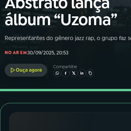
Abstrato lança
Nacional
álbum “Uzoma”
01
INÍCIO
02
A RÁDIO
Representantes do gênero jazz rap, o grupo faz s
30/09/2025, 20:53
NO AR EM
03
PROGRAMAÇÃO
Compartilhe
Ouça agora
04
PROGRAMAS
05
PODCASTS
06
VIDEOCASTS