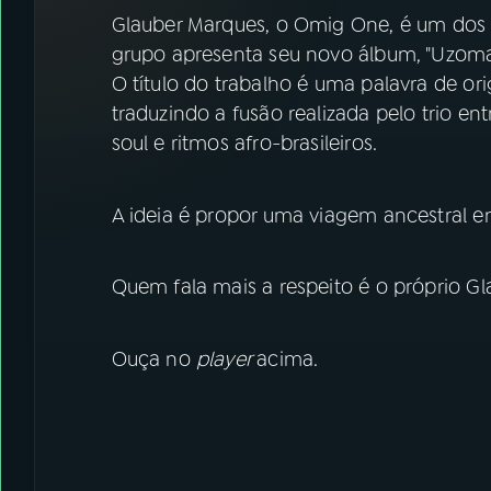
07
ÚLTIMAS
Glauber Marques, o Omig One, é um dos 
grupo apresenta seu novo álbum, "Uzom
08
FESTIVAL DE MÚSICA
O título do trabalho é uma palavra de or
traduzindo a fusão realizada pelo trio e
soul e ritmos afro-brasileiros.
ACOMPANHE A RÁDIO NACIONAL
YouTube
Facebook
A ideia é propor uma viagem ancestral e
Instagram
X
Quem fala mais a respeito é o próprio Gla
TikTok
Ouça no
player
acima.