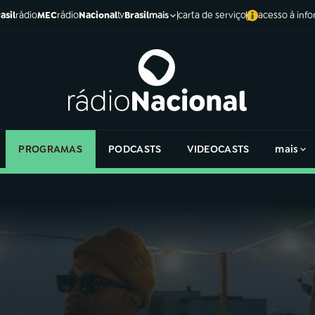
asil
rádio
MEC
rádio
Nacional
tv
Brasil
carta de serviço
acesso à inf
mais
PROGRAMAS
PODCASTS
VIDEOCASTS
mais