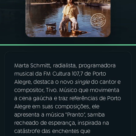
03
PROGRAMAÇÃO
04
PROGRAMAS
05
PODCASTS
Marta Schmitt, radialista, programadora
musical da FM Cultura 107,7 de Porto
06
VIDEOCASTS
Alegre, destaca o novo
single
do cantor e
compositor, Tivo. Músico que movimenta
07
ÚLTIMAS
a cena gaúcha e traz referências de Porto
Alegre em suas composições, ele
apresenta a música "Pranto", samba
08
FESTIVAL DE MÚSICA
recheado de esperança, inspirada na
catástrofe das enchentes que
ACOMPANHE A RÁDIO NACIONAL