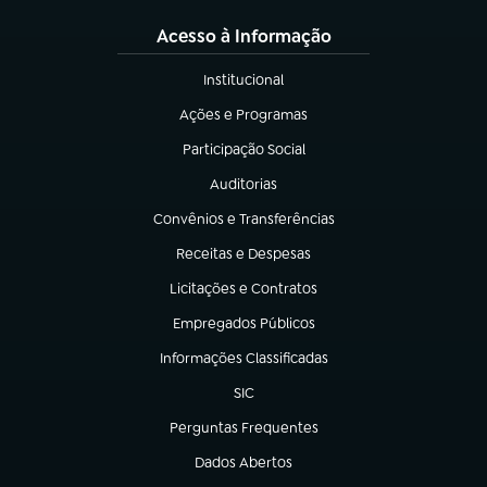
Acesso à Informação
Institucional
(abre em nova aba)
Ações e Programas
(abre em nova aba)
Participação Social
(abre em nova aba)
Auditorias
(abre em nova aba)
Convênios e Transferências
(abre em nova aba)
Receitas e Despesas
(abre em nova aba)
Licitações e Contratos
(abre em nova aba)
Empregados Públicos
(abre em nova aba)
Informações Classificadas
(abre em nova aba)
SIC
(abre em nova aba)
Perguntas Frequentes
(abre em nova aba)
Dados Abertos
(abre em nova aba)