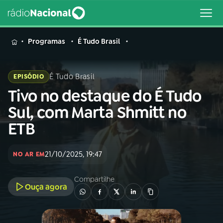
MENU
Programas
É Tudo Brasil
É Tudo Brasil
EPISÓDIO
Tivo no destaque do É Tudo
Buscar
na
Sul, com Marta Shmitt no
Rádio
Buscar
ETB
Nacional
AO VIVO
21/10/2025, 19:47
NO AR EM
Compartilhe
01
INÍCIO
Ouça agora
02
A RÁDIO