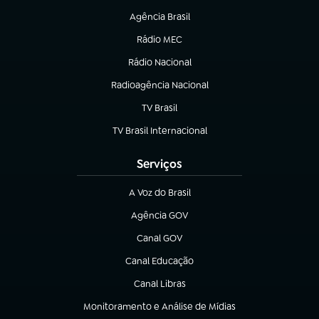
Agência Brasil
(abre em nova aba)
Rádio MEC
(abre em nova aba)
Rádio Nacional
Radioagência Nacional
(abre em nova aba)
TV Brasil
(abre em nova aba)
TV Brasil Internacional
(abre em nova aba)
Serviços
A Voz do Brasil
(abre em nova aba)
Agência GOV
(abre em nova aba)
Canal GOV
(abre em nova aba)
Canal Educação
(abre em nova aba)
Canal Libras
(abre em nova aba)
Monitoramento e Análise de Mídias
(abre em nova aba)