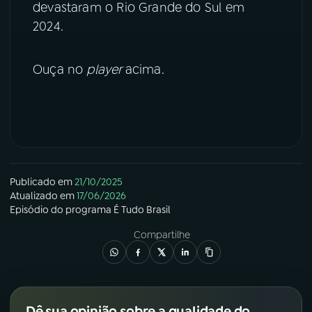
devastaram o Rio Grande do Sul em
2024.
YouTube
Facebook
Instagram
X
Ouça no
player
acima.
TikTok
Publicado em
21/10/2025
Atualizado em
17/06/2026
Episódio
do programa
É Tudo Brasil
Compartilhe
Dê sua opinião sobre a qualidade do