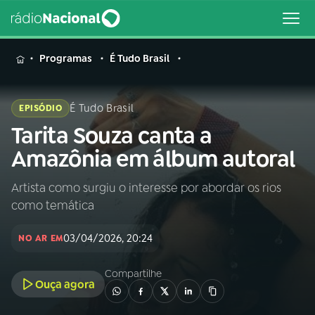
MENU
Programas
É Tudo Brasil
É Tudo Brasil
EPISÓDIO
Tarita Souza canta a
Buscar
na
Amazônia em álbum autoral
Rádio
Buscar
Nacional
Artista como surgiu o interesse por abordar os rios
como temática
AO VIVO
03/04/2026, 20:24
NO AR EM
01
INÍCIO
Compartilhe
Ouça agora
02
A RÁDIO