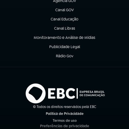
Agência GOV
(abre em nova aba)
Canal GOV
(abre em nova aba)
Canal Educação
(abre em nova aba)
Canal Libras
(abre em nova aba)
Monitoramento e Análise de Mídias
(abre em nova aba)
Publicidade Legal
(abre em nova aba)
Rádio Gov
(abre em nova aba)
© Todos os direitos reservados pela EBC
Política de Privacidade
(abre em nova aba)
Termos de uso
(abre em nova aba)
Preferências de privacidade