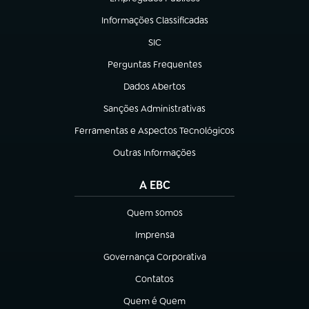
(abre em nova aba)
Informações Classificadas
(abre em nova aba)
SIC
(abre em nova aba)
Perguntas Frequentes
(abre em nova aba)
Dados Abertos
(abre em nova aba)
Sanções Administrativas
(abre em nova aba)
Ferramentas e Aspectos Tecnológicos
(abre em nova aba)
Outras Informações
(abre em nova aba)
A EBC
Quem somos
(abre em nova aba)
Imprensa
(abre em nova aba)
Governança Corporativa
(abre em nova aba)
Contatos
(abre em nova aba)
Quem é Quem
(abre em nova aba)