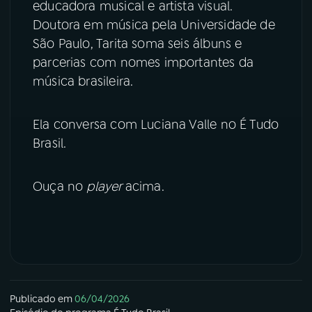
educadora musical e artista visual.
Doutora em música pela Universidade de
YouTube
Facebook
São Paulo, Tarita soma seis álbuns e
parcerias com nomes importantes da
Instagram
X
música brasileira.
TikTok
Ela conversa com Luciana Valle no É Tudo
Brasil.
Ouça no
player
acima.
Publicado em
06/04/2026