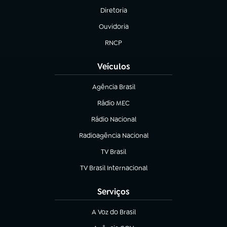
Diretoria
(abre em nova aba)
Ouvidoria
(abre em nova aba)
RNCP
(abre em nova aba)
Veículos
Agência Brasil
(abre em nova aba)
Rádio MEC
(abre em nova aba)
Rádio Nacional
Radioagência Nacional
(abre em nova aba)
TV Brasil
(abre em nova aba)
TV Brasil Internacional
(abre em nova aba)
Serviços
A Voz do Brasil
(abre em nova aba)