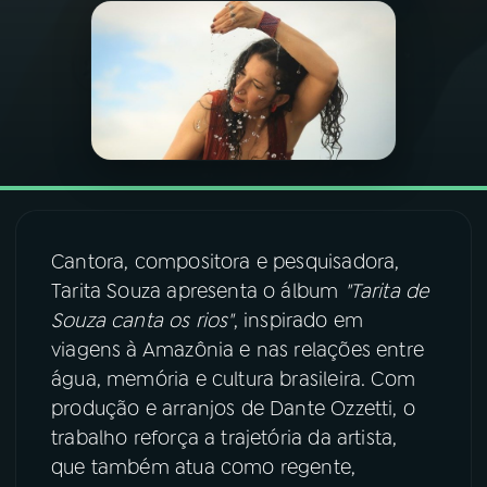
03
PROGRAMAÇÃO
04
PROGRAMAS
05
PODCASTS
Cantora, compositora e pesquisadora,
06
VIDEOCASTS
Tarita Souza apresenta o álbum
"Tarita de
Souza canta os rios"
, inspirado em
07
ÚLTIMAS
viagens à Amazônia e nas relações entre
água, memória e cultura brasileira. Com
produção e arranjos de Dante Ozzetti, o
08
FESTIVAL DE MÚSICA
trabalho reforça a trajetória da artista,
que também atua como regente,
ACOMPANHE A RÁDIO NACIONAL