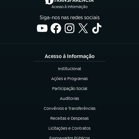
TRANSPARÊNCIA
Acesso à Informação
Siga-nos nas redes sociais
Acesso à Informação
Institucional
(abre em nova aba)
Ações e Programas
(abre em nova aba)
Participação Social
(abre em nova aba)
Auditorias
(abre em nova aba)
Convênios e Transferências
(abre em nova aba)
Receitas e Despesas
(abre em nova aba)
Licitações e Contratos
(abre em nova aba)
Empregados Públicos