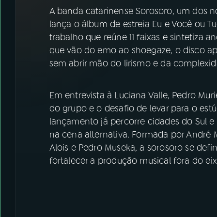
07
ÚLTIMAS
A banda catarinense Sorosoro, um dos 
lança o álbum de estreia Eu e Você ou 
08
FESTIVAL DE MÚSICA
trabalho que reúne 11 faixas e sintetiza 
que vão do emo ao shoegaze, o disco ap
sem abrir mão do lirismo e da complexid
ACOMPANHE A RÁDIO NACIONAL
YouTube
Facebook
Em entrevista à Luciana Valle, Pedro Muri
do grupo e o desafio de levar para o est
Instagram
X
lançamento já percorre cidades do Sul 
na cena alternativa. Formada por André M
TikTok
Alois e Pedro Museka, a sorosoro se de
fortalecer a produção musical fora do eix