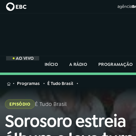
agência
Br
AO VIVO
INÍCIO
A RÁDIO
PROGRAMAÇÃO
MENU
Programas
É Tudo Brasil
Buscar
na
É Tudo Brasil
EPISÓDIO
Rádio
Buscar
Nacional
Sorosoro estreia
Buscar
na
Rádio
AO VIVO