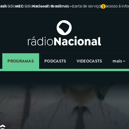
asil
rádio
MEC
rádio
Nacional
tv
Brasil
carta de serviço
acesso à inf
mais
PROGRAMAS
PODCASTS
VIDEOCASTS
mais