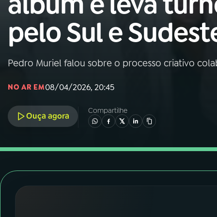
álbum e leva turn
Nacional
pelo Sul e Sudest
01
INÍCIO
02
A RÁDIO
Pedro Muriel falou sobre o processo criativo col
08/04/2026, 20:45
NO AR EM
03
PROGRAMAÇÃO
Compartilhe
Ouça agora
04
PROGRAMAS
05
PODCASTS
06
VIDEOCASTS