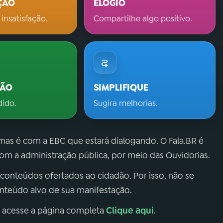
ÇÃO
ELOGIO
 insatisfação.
Compartilhe algo positivo.
ÇÃO
SIMPLIFIQUE
dido.
Sugira melhorias.
 mas é com a EBC que estará dialogando. O Fala.BR é
m a administração pública, por meio das Ouvidorias.
 conteúdos ofertados ao cidadão. Por isso, não se
onteúdo alvo de sua manifestação.
Clique aqui
, acesse a página completa
.