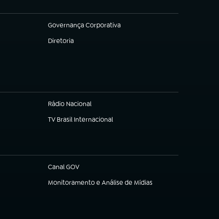
Governança Corporativa
(abre em nova aba)
Diretoria
(abre em nova aba)
Rádio Nacional
TV Brasil Internacional
(abre em nova aba)
Canal GOV
(abre em nova aba)
Monitoramento e Análise de Mídias
(abre em nova aba)