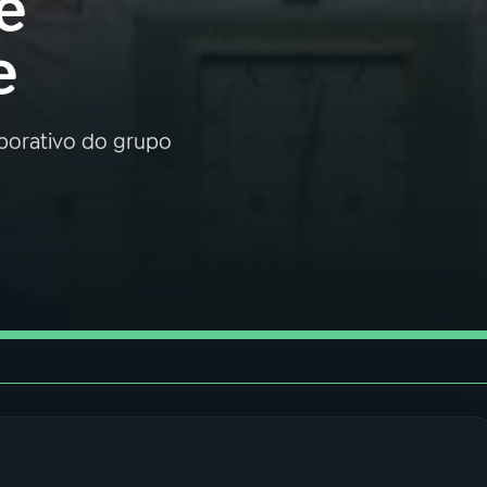
ê
e
aborativo do grupo