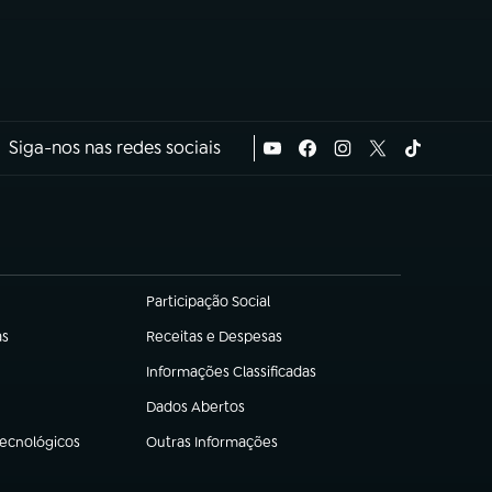
Siga-nos nas redes sociais
Participação Social
(abre em nova aba)
as
Receitas e Despesas
(abre em nova aba)
Informações Classificadas
(abre em nova aba)
Dados Abertos
(abre em nova aba)
Tecnológicos
Outras Informações
(abre em nova aba)