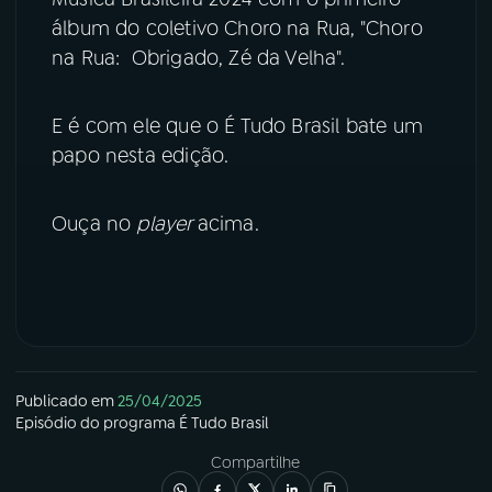
álbum do coletivo Choro na Rua, "Choro
YouTube
Facebook
na Rua: Obrigado, Zé da Velha".
Instagram
X
E é com ele que o É Tudo Brasil bate um
TikTok
papo nesta edição.
Ouça no
player
acima.
Publicado em
25/04/2025
Episódio
do programa
É Tudo Brasil
Compartilhe