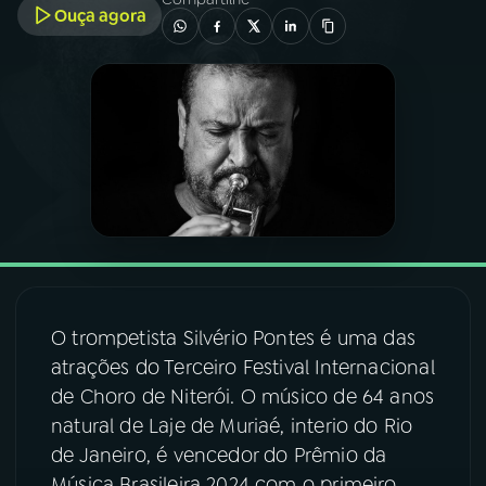
Ouça agora
03
PROGRAMAÇÃO
04
PROGRAMAS
05
PODCASTS
06
VIDEOCASTS
O trompetista Silvério Pontes é uma das
07
ÚLTIMAS
atrações do Terceiro Festival Internacional
de Choro de Niterói. O músico de 64 anos
08
FESTIVAL DE MÚSICA
natural de Laje de Muriaé, interio do Rio
de Janeiro, é vencedor do Prêmio da
ACOMPANHE A RÁDIO NACIONAL
Música Brasileira 2024 com o primeiro