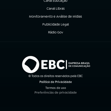
Canal Educação
(abre em nova aba)
Canal Libras
(abre em nova aba)
Monitoramento e Análise de Mídias
(abre em nova aba)
Publicidade Legal
(abre em nova aba)
Rádio Gov
(abre em nova aba)
© Todos os direitos reservados pela EBC
Política de Privacidade
(abre em nova aba)
Termos de uso
(abre em nova aba)
Preferências de privacidade