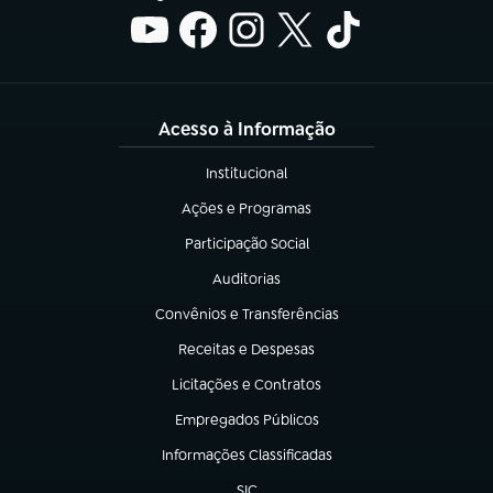
Acesso à Informação
Institucional
(abre em nova aba)
Ações e Programas
(abre em nova aba)
Participação Social
(abre em nova aba)
Auditorias
(abre em nova aba)
Convênios e Transferências
(abre em nova aba)
Receitas e Despesas
(abre em nova aba)
Licitações e Contratos
(abre em nova aba)
Empregados Públicos
(abre em nova aba)
Informações Classificadas
(abre em nova aba)
SIC