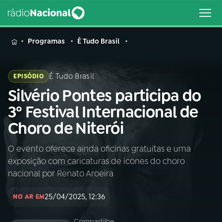
MENU
Programas
É Tudo Brasil
É Tudo Brasil
EPISÓDIO
Silvério Pontes participa do
Buscar
na
3º Festival Internacional de
Rádio
Buscar
Choro de Niterói
Nacional
O evento oferece ainda oficinas gratuitas e uma
AO VIVO
exposição com caricaturas de ícones do choro
nacional por Renato Aroeira
01
INÍCIO
25/04/2025, 12:36
NO AR EM
02
A RÁDIO
Compartilhe