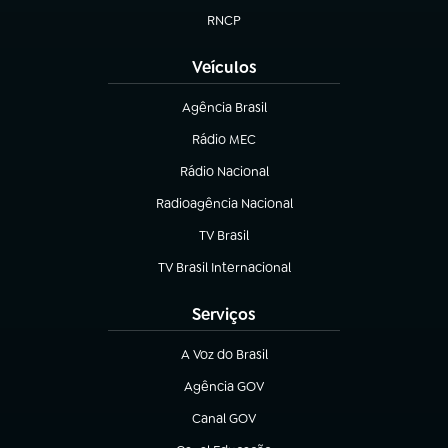
RNCP
(abre em nova aba)
Veículos
Agência Brasil
(abre em nova aba)
Rádio MEC
(abre em nova aba)
Rádio Nacional
Radioagência Nacional
(abre em nova aba)
TV Brasil
(abre em nova aba)
TV Brasil Internacional
(abre em nova aba)
Serviços
A Voz do Brasil
(abre em nova aba)
Agência GOV
(abre em nova aba)
Canal GOV
(abre em nova aba)