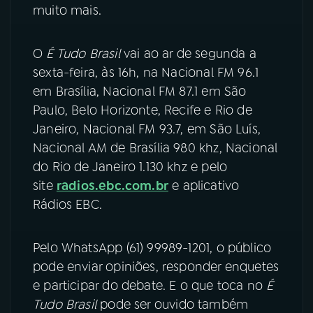
muito mais.
YouTube
Facebook
O
É Tudo Brasil
vai ao ar de segunda a
Instagram
X
sexta-feira, às 16h, na Nacional FM 96.1
em Brasília, Nacional FM 87.1 em São
TikTok
Paulo, Belo Horizonte, Recife e Rio de
Janeiro, Nacional FM 93.7, em São Luís,
Nacional AM de Brasília 980 khz, Nacional
do Rio de Janeiro 1.130 khz e pelo
site
radios.ebc.com.br
e aplicativo
Rádios EBC.
Pelo WhatsApp (61) 99989-1201, o público
pode enviar opiniões, responder enquetes
e participar do debate. E o que toca no
É
Tudo Brasil
pode ser ouvido também