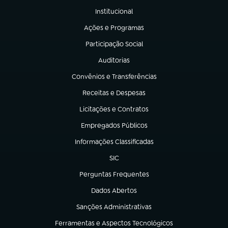
Institucional
(abre em nova aba)
Ações e Programas
(abre em nova aba)
Participação Social
(abre em nova aba)
Auditorias
(abre em nova aba)
Convênios e Transferências
(abre em nova aba)
Receitas e Despesas
(abre em nova aba)
Licitações e Contratos
(abre em nova aba)
Empregados Públicos
(abre em nova aba)
Informações Classificadas
(abre em nova aba)
SIC
(abre em nova aba)
Perguntas Frequentes
(abre em nova aba)
Dados Abertos
(abre em nova aba)
Sanções Administrativas
(abre em nova aba)
Ferramentas e Aspectos Tecnológicos
(abre em nova aba)