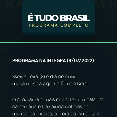
03
PROGRAMAÇÃO
04
PROGRAMAS
05
PODCASTS
PROGRAMA NA ÍNTEGRA (8/07/2022)
06
VIDEOCASTS
Ssexta-feira (8) é dia de ouvir
07
ÚLTIMAS
muita música aqui no É Tudo Brasil.
08
FESTIVAL DE MÚSICA
O programa é mais curto, faz um balanço
da semana e traz ainda notícias do
mundo da música, a Hora da Pimenta e
ACOMPANHE A RÁDIO NACIONAL