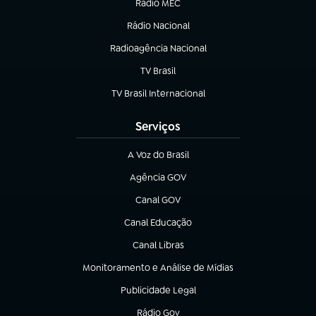
Rádio MEC
(abre em nova aba)
Rádio Nacional
Radioagência Nacional
(abre em nova aba)
TV Brasil
(abre em nova aba)
TV Brasil Internacional
(abre em nova aba)
Serviços
A Voz do Brasil
(abre em nova aba)
Agência GOV
(abre em nova aba)
Canal GOV
(abre em nova aba)
Canal Educação
(abre em nova aba)
Canal Libras
(abre em nova aba)
Monitoramento e Análise de Mídias
(abre em nova aba)
Publicidade Legal
(abre em nova aba)
Rádio Gov