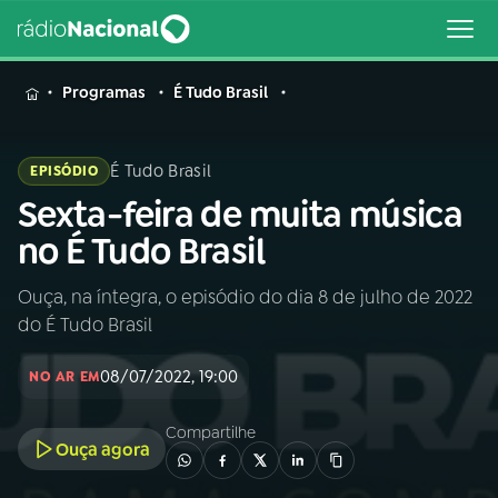
MENU
Programas
É Tudo Brasil
É Tudo Brasil
EPISÓDIO
Sexta-feira de muita música
Buscar
na
no É Tudo Brasil
Rádio
Buscar
Nacional
Ouça, na íntegra, o episódio do dia 8 de julho de 2022
do É Tudo Brasil
AO VIVO
08/07/2022, 19:00
NO AR EM
01
INÍCIO
Compartilhe
Ouça agora
02
A RÁDIO