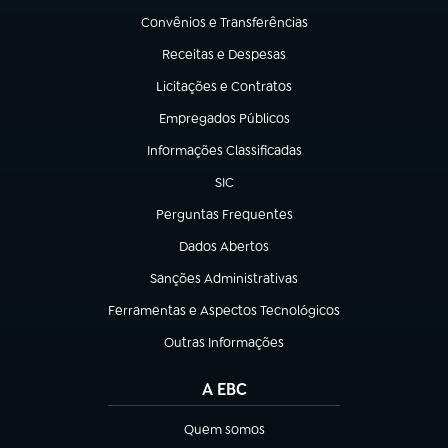
Convênios e Transferências
(abre em nova aba)
Receitas e Despesas
(abre em nova aba)
Licitações e Contratos
(abre em nova aba)
Empregados Públicos
(abre em nova aba)
Informações Classificadas
(abre em nova aba)
SIC
(abre em nova aba)
Perguntas Frequentes
(abre em nova aba)
Dados Abertos
(abre em nova aba)
Sanções Administrativas
(abre em nova aba)
Ferramentas e Aspectos Tecnológicos
(abre em nova aba)
Outras Informações
(abre em nova aba)
A EBC
Quem somos
(abre em nova aba)