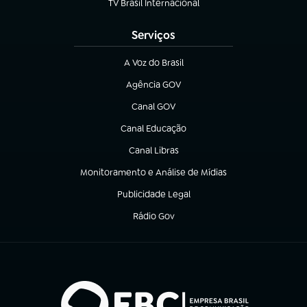
TV Brasil Internacional
(abre em nova aba)
Serviços
A Voz do Brasil
(abre em nova aba)
Agência GOV
(abre em nova aba)
Canal GOV
(abre em nova aba)
Canal Educação
(abre em nova aba)
Canal Libras
(abre em nova aba)
Monitoramento e Análise de Mídias
(abre em nova aba)
Publicidade Legal
(abre em nova aba)
Rádio Gov
(abre em nova aba)