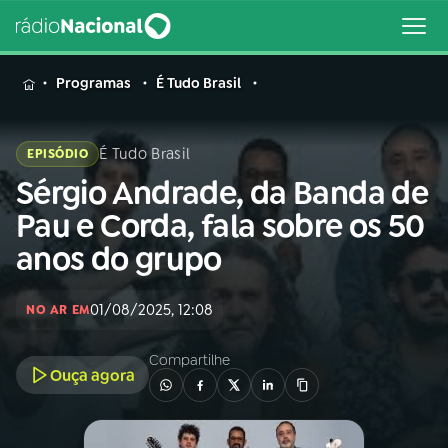
MENU
Programas
É Tudo Brasil
É Tudo Brasil
EPISÓDIO
Sérgio Andrade, da Banda de
Buscar
na
Pau e Corda, fala sobre os 50
Rádio
Buscar
anos do grupo
Nacional
AO VIVO
01/08/2025, 12:08
NO AR EM
Compartilhe
01
INÍCIO
Ouça agora
02
A RÁDIO