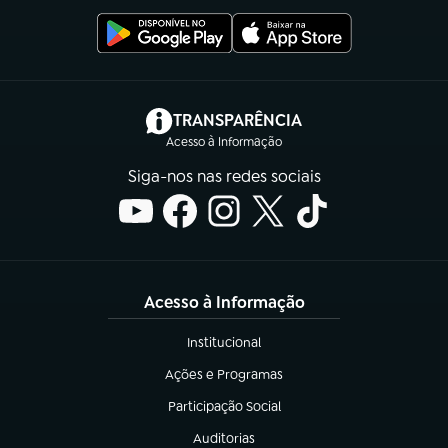
(abre em nova aba)
TRANSPARÊNCIA
Acesso à Informação
Siga-nos nas redes sociais
Acesso à Informação
Institucional
(abre em nova aba)
Ações e Programas
(abre em nova aba)
Participação Social
(abre em nova aba)
Auditorias
(abre em nova aba)