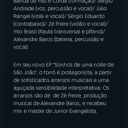
Banda de Pau e Corda (formação): Sérgio
Andrade (voz, percussão e vocal)/ Júlio
YouTube
Facebook
Rangel (viola e vocal)/ Sérgio Eduardo
(contrabaixo)/ Zé Freire (violão e vocal)/
Instagram
X
Yko Brasil (flauta transversal e pífano)/
Alexandre Baros (bateria, percussão e
TikTok
vocal)
Em seu novo EP “Sonhos de uma noite de
São João”, o forró é protagonista, a partir
de sofisticados arranjos musicais e uma
aguçada sensibilidade interpretativa. Os
arranjos são de de Zé Freire, produção
musical de Alexandre Baros, e recebeu
mix e master de Junior Evangelista.