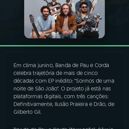
03
PROGRAMAÇÃO
04
PROGRAMAS
05
PODCASTS
Em clima junino, Banda de Pau e Corda
06
VIDEOCASTS
celebra trajetória de mais de cinco
décadas com EP inédito: “Sonhos de uma
noite de São João”. O projeto já está nas
07
ÚLTIMAS
plataformas digitais, com três canções:
Definitivamente, Ilusão Praieira e Drão, de
08
FESTIVAL DE MÚSICA
Gilberto Gil.
ACOMPANHE A RÁDIO NACIONAL