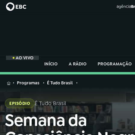
agência
Br
AO VIVO
INÍCIO
A RÁDIO
PROGRAMAÇÃO
MENU
Programas
É Tudo Brasil
Buscar
na
É Tudo Brasil
EPISÓDIO
Rádio
Buscar
Nacional
Semana da
Buscar
na
Rádio
AO VIVO