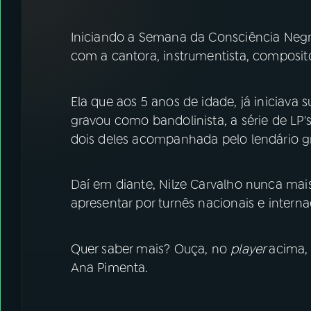
07
ÚLTIMAS
Iniciando a Semana da Consciência Neg
08
FESTIVAL DE MÚSICA
com a cantora, instrumentista, composito
ACOMPANHE A RÁDIO NACIONAL
Ela que aos 5 anos de idade, já iniciava 
gravou como bandolinista, a série de LP
YouTube
Facebook
dois deles acompanhada pelo lendário g
Instagram
X
Daí em diante, Nilze Carvalho nunca mai
TikTok
apresentar por turnês nacionais e interna
Quer saber mais? Ouça, no
player
acima, 
Ana Pimenta.