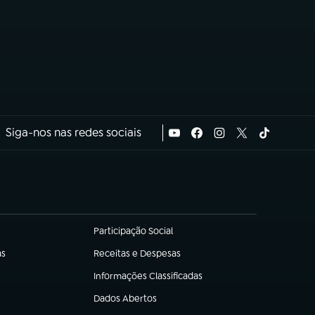
Siga-nos nas redes sociais
Participação Social
(abre em nova aba)
as
Receitas e Despesas
(abre em nova aba)
Informações Classificadas
(abre em nova aba)
Dados Abertos
(abre em nova aba)