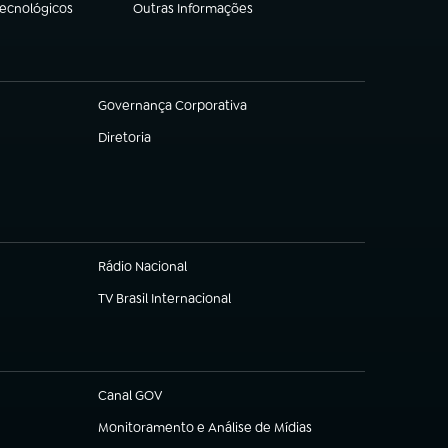
Tecnológicos
Outras Informações
(abre em nova aba)
Governança Corporativa
(abre em nova aba)
Diretoria
(abre em nova aba)
Rádio Nacional
TV Brasil Internacional
(abre em nova aba)
Canal GOV
(abre em nova aba)
Monitoramento e Análise de Mídias
(abre em nova aba)