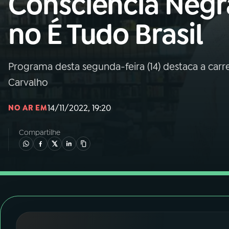
Consciência Negr
Nacional
no É Tudo Brasil
01
INÍCIO
02
A RÁDIO
Programa desta segunda-feira (14) destaca a carre
Carvalho
03
PROGRAMAÇÃO
14/11/2022, 19:20
NO AR EM
04
PROGRAMAS
Compartilhe
05
PODCASTS
06
VIDEOCASTS