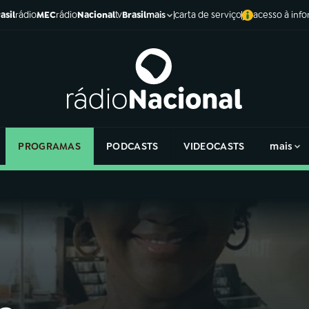
asil
rádio
MEC
rádio
Nacional
tv
Brasil
carta de serviço
acesso à inf
mais
PROGRAMAS
PODCASTS
VIDEOCASTS
mais