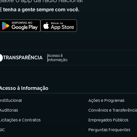
Baixe o app da rádio Nacional
E tenha a gente sempre com você.
Acesso à
TRANSPARÊNCIA
abre em nova aba)
Informação
Acesso à Informação
Institucional
Ações e Programas
(abre em nova aba)
(abre em nova aba)
Auditorias
Convênios e Transferênci
(abre em nova aba)
(abre em nova aba)
Licitações e Contratos
Empregados Públicos
(abre em nova aba)
(abre em nova aba)
SIC
Perguntas Frequentes
(abre em nova aba)
(abre em nova aba)