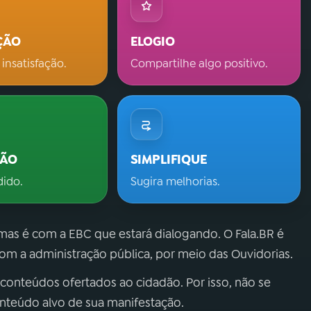
ÇÃO
ELOGIO
 insatisfação.
Compartilhe algo positivo.
ÇÃO
SIMPLIFIQUE
dido.
Sugira melhorias.
 mas é com a EBC que estará dialogando. O Fala.BR é
m a administração pública, por meio das Ouvidorias.
 conteúdos ofertados ao cidadão. Por isso, não se
onteúdo alvo de sua manifestação.