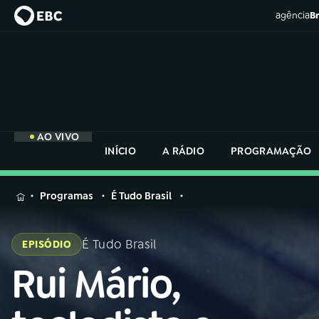
agência
Br
AO VIVO
INÍCIO
A RÁDIO
PROGRAMAÇÃO
MENU
Programas
É Tudo Brasil
Buscar
na
É Tudo Brasil
EPISÓDIO
Rádio
Buscar
Nacional
Rui Mário,
Buscar
na
Rádio
AO VIVO