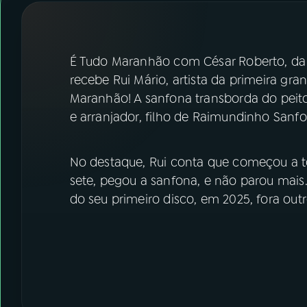
07
ÚLTIMAS
08
FESTIVAL DE MÚSICA
É Tudo Maranhão com César Roberto, da 
recebe Rui Mário, artista da primeira gr
ACOMPANHE A RÁDIO NACIONAL
Maranhão! A sanfona transborda do peito
e arranjador, filho de Raimundinho Sanfo
YouTube
Facebook
Instagram
X
No destaque, Rui conta que começou a to
sete, pegou a sanfona, e não parou mais
TikTok
do seu primeiro disco, em 2025, fora outr