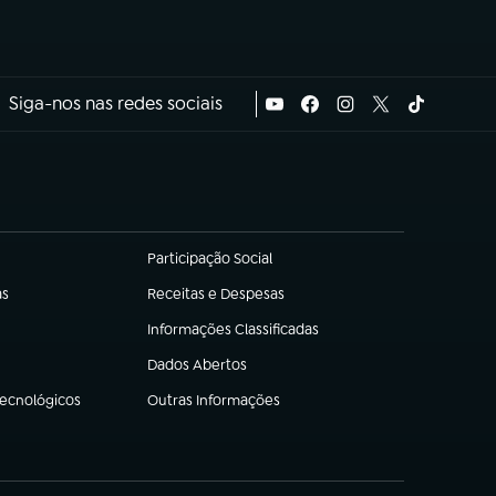
Siga-nos nas redes sociais
Participação Social
(abre em nova aba)
as
Receitas e Despesas
(abre em nova aba)
Informações Classificadas
(abre em nova aba)
Dados Abertos
(abre em nova aba)
Tecnológicos
Outras Informações
(abre em nova aba)