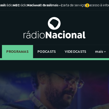
asil
rádio
MEC
rádio
Nacional
tv
Brasil
carta de serviço
acesso à inf
mais
PROGRAMAS
PODCASTS
VIDEOCASTS
mais