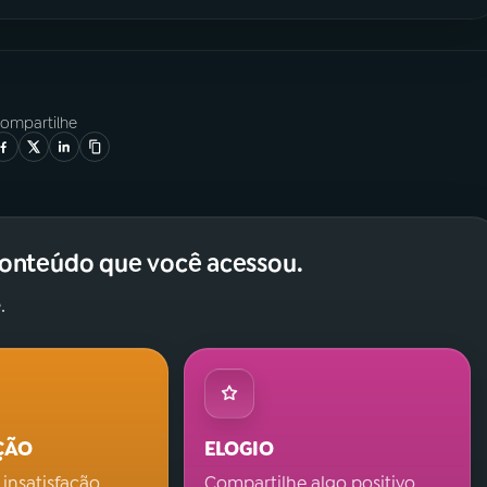
ompartilhe
conteúdo que você acessou.
.
ÇÃO
ELOGIO
 insatisfação.
Compartilhe algo positivo.