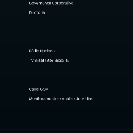
Governança Corporativa
(abre em nova aba)
Diretoria
(abre em nova aba)
Rádio Nacional
TV Brasil Internacional
(abre em nova aba)
Canal GOV
(abre em nova aba)
Monitoramento e Análise de Mídias
(abre em nova aba)