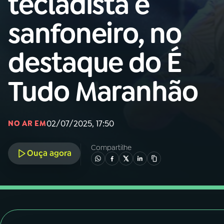
tecladista e
Nacional
sanfoneiro, no
01
INÍCIO
destaque do É
02
A RÁDIO
Tudo Maranhão
03
PROGRAMAÇÃO
02/07/2025, 17:50
NO AR EM
04
PROGRAMAS
Compartilhe
Ouça agora
05
PODCASTS
06
VIDEOCASTS