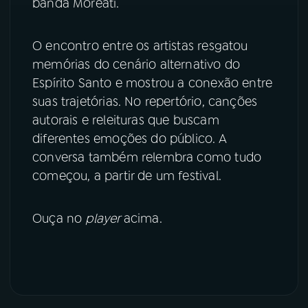
banda Moreati.
YouTube
Facebook
O encontro entre os artistas resgatou
Instagram
X
memórias do cenário alternativo do
Espírito Santo e mostrou a conexão entre
TikTok
suas trajetórias. No repertório, canções
autorais e releituras que buscam
diferentes emoções do público. A
conversa também relembra como tudo
começou, a partir de um festival.
Ouça no
player
acima.