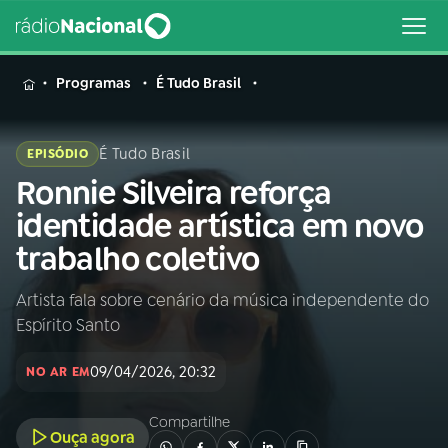
MENU
Programas
É Tudo Brasil
É Tudo Brasil
EPISÓDIO
Ronnie Silveira reforça
Buscar
na
identidade artística em novo
Rádio
Buscar
trabalho coletivo
Nacional
Artista fala sobre cenário da música independente do
AO VIVO
Espírito Santo
01
INÍCIO
09/04/2026, 20:32
NO AR EM
Compartilhe
02
A RÁDIO
Ouça agora