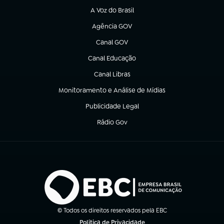
A Voz do Brasil
(abre em nova aba)
Agência GOV
(abre em nova aba)
Canal GOV
(abre em nova aba)
Canal Educação
(abre em nova aba)
Canal Libras
(abre em nova aba)
Monitoramento e Análise de Mídias
(abre em nova aba)
Publicidade Legal
(abre em nova aba)
Rádio Gov
(abre em nova aba)
© Todos os direitos reservados pela EBC
Política de Privacidade