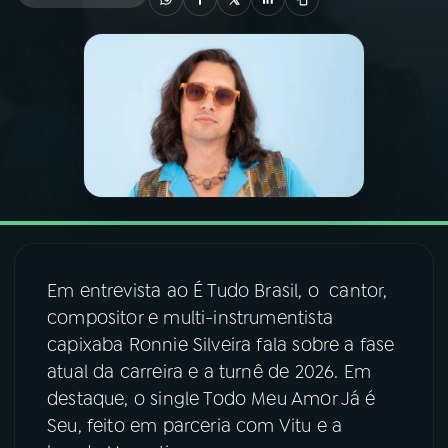
03
PROGRAMAÇÃO
04
PROGRAMAS
05
PODCASTS
06
VIDEOCASTS
Em entrevista ao É Tudo Brasil, o cantor,
07
ÚLTIMAS
compositor e multi-instrumentista
capixaba Ronnie Silveira fala sobre a fase
atual da carreira e a turnê de 2026. Em
08
FESTIVAL DE MÚSICA
destaque, o single Todo Meu Amor Já é
Seu, feito em parceria com Vitu e a
ACOMPANHE A RÁDIO NACIONAL