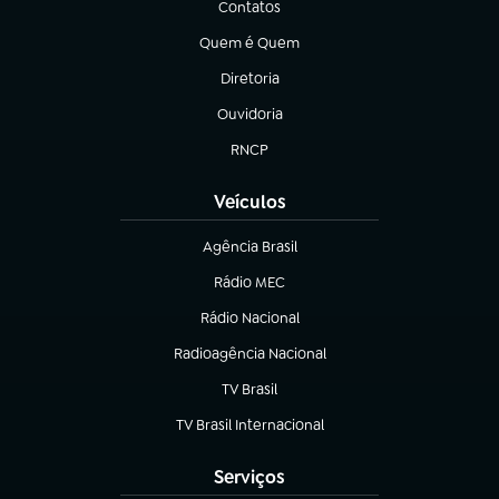
Contatos
(abre em nova aba)
Quem é Quem
(abre em nova aba)
Diretoria
(abre em nova aba)
Ouvidoria
(abre em nova aba)
RNCP
(abre em nova aba)
Veículos
Agência Brasil
(abre em nova aba)
Rádio MEC
(abre em nova aba)
Rádio Nacional
Radioagência Nacional
(abre em nova aba)
TV Brasil
(abre em nova aba)
TV Brasil Internacional
(abre em nova aba)
Serviços