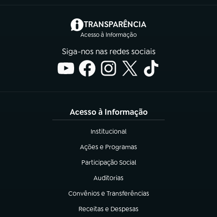
(abre em nova aba)
TRANSPARÊNCIA
Acesso à Informação
Siga-nos nas redes sociais
Acesso à Informação
Institucional
(abre em nova aba)
Ações e Programas
(abre em nova aba)
Participação Social
(abre em nova aba)
Auditorias
(abre em nova aba)
Convênios e Transferências
(abre em nova aba)
Receitas e Despesas
(abre em nova aba)