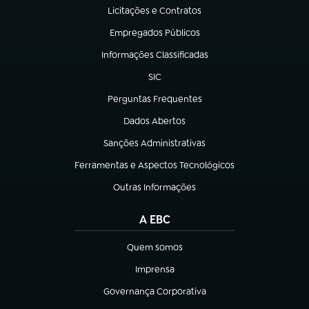
Licitações e Contratos
(abre em nova aba)
Empregados Públicos
(abre em nova aba)
Informações Classificadas
(abre em nova aba)
SIC
(abre em nova aba)
Perguntas Frequentes
(abre em nova aba)
Dados Abertos
(abre em nova aba)
Sanções Administrativas
(abre em nova aba)
Ferramentas e Aspectos Tecnológicos
(abre em nova aba)
Outras Informações
(abre em nova aba)
A EBC
Quem somos
(abre em nova aba)
Imprensa
(abre em nova aba)
Governança Corporativa
(abre em nova aba)