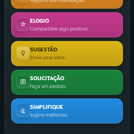
Registre sua insatisfação.
ELOGIO
Compartilhe algo positivo.
SUGESTÃO
Envie uma ideia.
SOLICITAÇÃO
Faça um pedido.
SIMPLIFIQUE
Sugira melhorias.