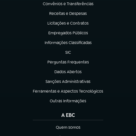
Convênios e Transferências
(abre em nova aba)
Receitas e Despesas
(abre em nova aba)
Licitações e Contratos
(abre em nova aba)
Empregados Públicos
(abre em nova aba)
Informações Classificadas
(abre em nova aba)
SIC
(abre em nova aba)
Perguntas Frequentes
(abre em nova aba)
Dados Abertos
(abre em nova aba)
Sanções Administrativas
(abre em nova aba)
Ferramentas e Aspectos Tecnológicos
(abre em nova aba)
Outras Informações
(abre em nova aba)
A EBC
Quem somos
(abre em nova aba)