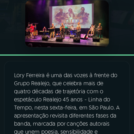
03
PROGRAMAÇÃO
04
PROGRAMAS
05
PODCASTS
06
VIDEOCASTS
Lory Ferreira é uma das vozes à frente do
Grupo Realejo, que celebra mais de
quatro décadas de trajetória com o
07
ÚLTIMAS
espetáculo Realejo 45 anos - Linha do
Tempo, nesta sexta-feira, em São Paulo. A
08
FESTIVAL DE MÚSICA
apresentação revisita diferentes fases da
banda, marcada por canções autorais
que unem poesia, sensibilidade e
ACOMPANHE A RÁDIO NACIONAL