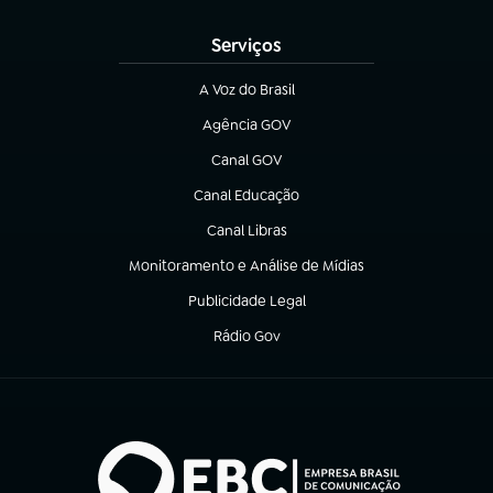
(abre em nova aba)
Serviços
A Voz do Brasil
(abre em nova aba)
Agência GOV
(abre em nova aba)
Canal GOV
(abre em nova aba)
Canal Educação
(abre em nova aba)
Canal Libras
(abre em nova aba)
Monitoramento e Análise de Mídias
(abre em nova aba)
Publicidade Legal
(abre em nova aba)
Rádio Gov
(abre em nova aba)