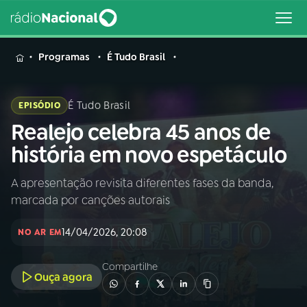
MENU
Programas
É Tudo Brasil
É Tudo Brasil
EPISÓDIO
Realejo celebra 45 anos de
Buscar
na
história em novo espetáculo
Rádio
Buscar
Nacional
A apresentação revisita diferentes fases da banda,
marcada por canções autorais
AO VIVO
14/04/2026, 20:08
NO AR EM
01
INÍCIO
Compartilhe
Ouça agora
02
A RÁDIO