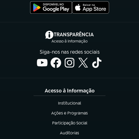
(abre em nova aba)
TRANSPARÊNCIA
Acesso à Informação
Siga-nos nas redes sociais
Acesso à Informação
Institucional
(abre em nova aba)
Ações e Programas
(abre em nova aba)
Participação Social
(abre em nova aba)
Auditorias
(abre em nova aba)