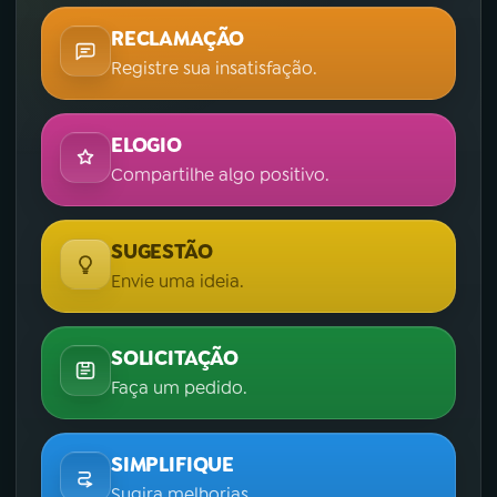
RECLAMAÇÃO
Registre sua insatisfação.
ELOGIO
Compartilhe algo positivo.
SUGESTÃO
Envie uma ideia.
SOLICITAÇÃO
Faça um pedido.
SIMPLIFIQUE
Sugira melhorias.