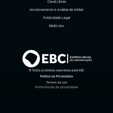
Canal Libras
(abre em nova aba)
Monitoramento e Análise de Mídias
(abre em nova aba)
Publicidade Legal
(abre em nova aba)
Rádio Gov
(abre em nova aba)
© Todos os direitos reservados pela EBC
Política de Privacidade
(abre em nova aba)
Termos de uso
(abre em nova aba)
Preferências de privacidade