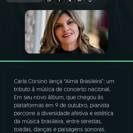
03
PROGRAMAÇÃO
04
PROGRAMAS
05
PODCASTS
06
VIDEOCASTS
Carla Corsino lança “Alma Brasileira”: um
tributo à música de concerto nacional.
07
ÚLTIMAS
Em seu novo álbum, que chegou às
plataformas em 9 de outubro, pianista
08
FESTIVAL DE MÚSICA
percorre a diversidade afetiva e estética
da música brasileira, entre serestas,
toadas, danças e paisagens sonoras.
ACOMPANHE A RÁDIO NACIONAL