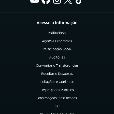
Acesso à Informação
Institucional
(abre em nova aba)
Ações e Programas
(abre em nova aba)
Participação Social
(abre em nova aba)
Auditorias
(abre em nova aba)
Convênios e Transferências
(abre em nova aba)
Receitas e Despesas
(abre em nova aba)
Licitações e Contratos
(abre em nova aba)
Empregados Públicos
(abre em nova aba)
Informações Classificadas
(abre em nova aba)
SIC
(abre em nova aba)