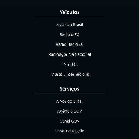
Veículos
Agência Brasil
(abre em nova aba)
Rádio MEC
(abre em nova aba)
Rádio Nacional
Radioagência Nacional
(abre em nova aba)
TV Brasil
(abre em nova aba)
TV Brasil Internacional
(abre em nova aba)
Serviços
A Voz do Brasil
(abre em nova aba)
Agência GOV
(abre em nova aba)
Canal GOV
(abre em nova aba)
Canal Educação
(abre em nova aba)