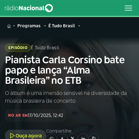
MENU
Programas
É Tudo Brasil
É Tudo Brasil
EPISÓDIO
Pianista Carla Corsino bate
Buscar
na
papo e lança “Alma
Rádio
Buscar
Brasileira” no ETB
Nacional
O álbum é uma imersão sensível na diversidade da
AO VIVO
música brasileira de concerto
01
INÍCIO
17/10/2025, 12:42
NO AR EM
Compartilhe
02
A RÁDIO
Ouça agora