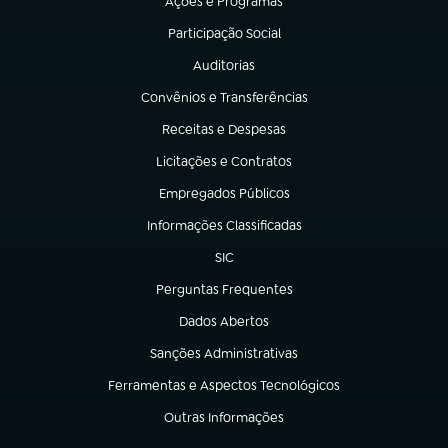
Ações e Programas
(abre em nova aba)
Participação Social
(abre em nova aba)
Auditorias
(abre em nova aba)
Convênios e Transferências
(abre em nova aba)
Receitas e Despesas
(abre em nova aba)
Licitações e Contratos
(abre em nova aba)
Empregados Públicos
(abre em nova aba)
Informações Classificadas
(abre em nova aba)
SIC
(abre em nova aba)
Perguntas Frequentes
(abre em nova aba)
Dados Abertos
(abre em nova aba)
Sanções Administrativas
(abre em nova aba)
Ferramentas e Aspectos Tecnológicos
(abre em nova aba)
Outras Informações
(abre em nova aba)