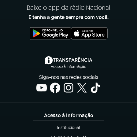
Baixe o app da rádio Nacional
E tenha a gente sempre com você.
(abre em nova aba)
TRANSPARÊNCIA
Acesso à Informação
Siga-nos nas redes sociais
Acesso à Informação
Institucional
(abre em nova aba)