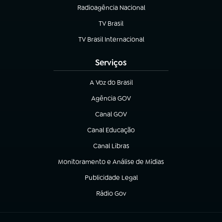
Radioagência Nacional
(abre em nova aba)
TV Brasil
(abre em nova aba)
TV Brasil Internacional
(abre em nova aba)
Serviços
A Voz do Brasil
(abre em nova aba)
Agência GOV
(abre em nova aba)
Canal GOV
(abre em nova aba)
Canal Educação
(abre em nova aba)
Canal Libras
(abre em nova aba)
Monitoramento e Análise de Mídias
(abre em nova aba)
Publicidade Legal
(abre em nova aba)
Rádio Gov
(abre em nova aba)