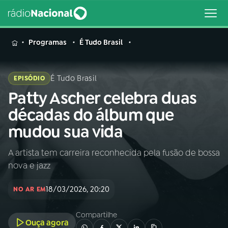
MENU
Programas
É Tudo Brasil
É Tudo Brasil
EPISÓDIO
Patty Ascher celebra duas
Buscar
na
décadas do álbum que
Rádio
Buscar
mudou sua vida
Nacional
A artista tem carreira reconhecida pela fusão de bossa
AO VIVO
nova e jazz
01
INÍCIO
18/03/2026, 20:20
NO AR EM
Compartilhe
02
A RÁDIO
Ouça agora