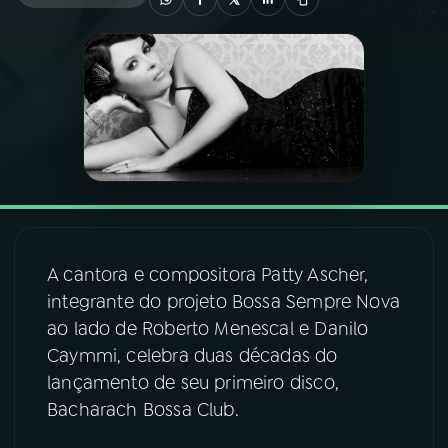
03
PROGRAMAÇÃO
04
PROGRAMAS
05
PODCASTS
06
VIDEOCASTS
A cantora e compositora Patty Ascher,
integrante do projeto Bossa Sempre Nova
07
ÚLTIMAS
ao lado de Roberto Menescal e Danilo
Caymmi, celebra duas décadas do
08
FESTIVAL DE MÚSICA
lançamento de seu primeiro disco,
Bacharach Bossa Club.
ACOMPANHE A RÁDIO NACIONAL