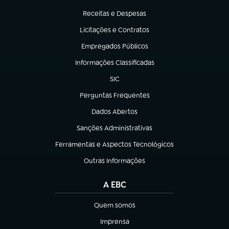
(abre em nova aba)
Receitas e Despesas
(abre em nova aba)
Licitações e Contratos
(abre em nova aba)
Empregados Públicos
(abre em nova aba)
Informações Classificadas
(abre em nova aba)
SIC
(abre em nova aba)
Perguntas Frequentes
(abre em nova aba)
Dados Abertos
(abre em nova aba)
Sanções Administrativas
(abre em nova aba)
Ferramentas e Aspectos Tecnológicos
(abre em nova aba)
Outras Informações
(abre em nova aba)
A EBC
Quem somos
(abre em nova aba)
Imprensa
(abre em nova aba)