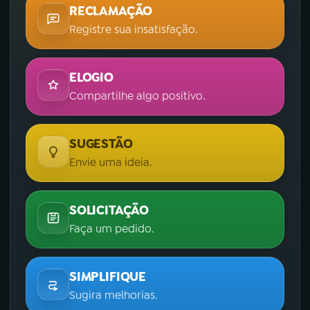
RECLAMAÇÃO
Registre sua insatisfação.
ELOGIO
Compartilhe algo positivo.
SUGESTÃO
Envie uma ideia.
SOLICITAÇÃO
Faça um pedido.
SIMPLIFIQUE
Sugira melhorias.