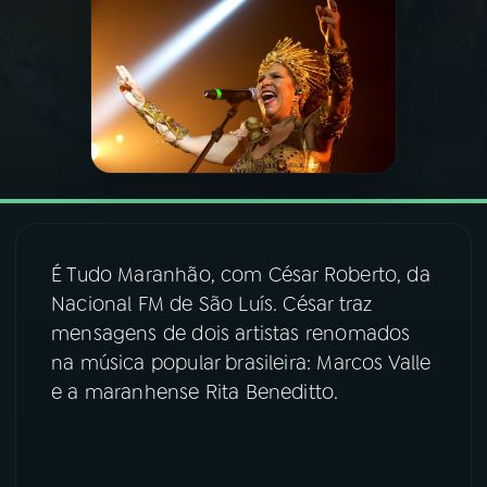
03
PROGRAMAÇÃO
04
PROGRAMAS
05
PODCASTS
06
VIDEOCASTS
É Tudo Maranhão, com César Roberto, da
Nacional FM de São Luís. César traz
mensagens de dois artistas renomados
07
ÚLTIMAS
na música popular brasileira: Marcos Valle
e a maranhense Rita Beneditto.
08
FESTIVAL DE MÚSICA
ACOMPANHE A RÁDIO NACIONAL