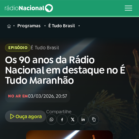
MENU
Programas
É Tudo Brasil
É Tudo Brasil
EPISÓDIO
Os 90 anos da Rádio
Buscar
na
Nacional em destaque no É
Rádio
Buscar
Tudo Maranhão
Nacional
AO VIVO
03/03/2026, 20:57
NO AR EM
Compartilhe
01
INÍCIO
Ouça agora
02
A RÁDIO