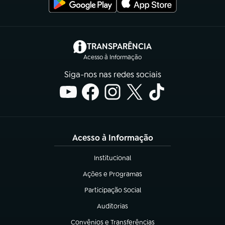
(abre em nova aba)
TRANSPARÊNCIA
Acesso à Informação
Siga-nos nas redes sociais
Acesso à Informação
Institucional
(abre em nova aba)
Ações e Programas
(abre em nova aba)
Participação Social
(abre em nova aba)
Auditorias
(abre em nova aba)
Convênios e Transferências