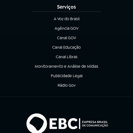
Serviços
A Voz do Brasil
(abre em nova aba)
Agência GOV
(abre em nova aba)
Canal GOV
(abre em nova aba)
Canal Educação
(abre em nova aba)
Canal Libras
(abre em nova aba)
Monitoramento e Análise de Mídias
(abre em nova aba)
Publicidade Legal
(abre em nova aba)
Rádio Gov
(abre em nova aba)