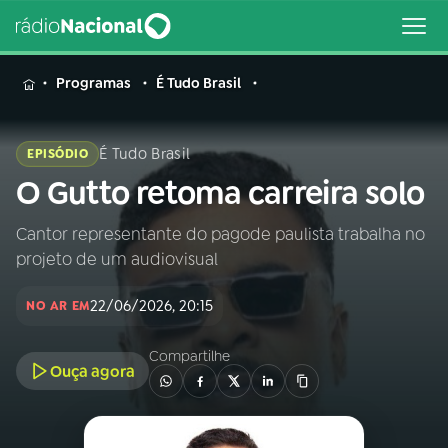
MENU
Programas
É Tudo Brasil
É Tudo Brasil
EPISÓDIO
O Gutto retoma carreira solo
Buscar
na
Rádio
Cantor representante do pagode paulista trabalha no
Buscar
Nacional
projeto de um audiovisual
AO VIVO
22/06/2026, 20:15
NO AR EM
Compartilhe
01
INÍCIO
Ouça agora
02
A RÁDIO