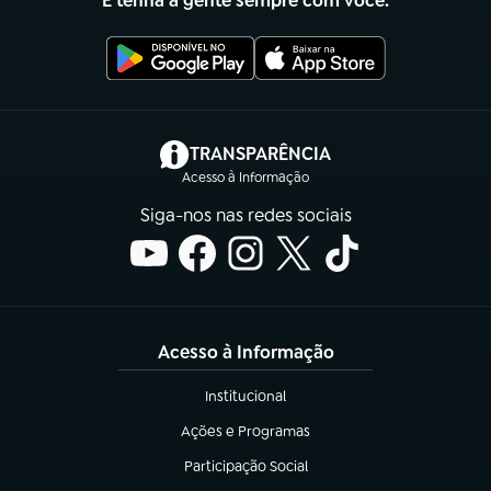
E tenha a gente sempre com você.
(abre em nova aba)
TRANSPARÊNCIA
Acesso à Informação
Siga-nos nas redes sociais
Acesso à Informação
Institucional
(abre em nova aba)
Ações e Programas
(abre em nova aba)
Participação Social
(abre em nova aba)