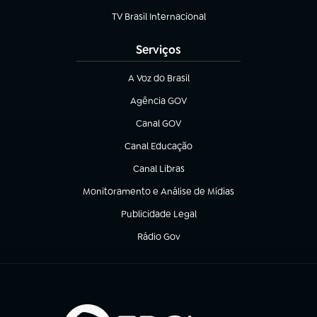
TV Brasil Internacional
(abre em nova aba)
Serviços
A Voz do Brasil
(abre em nova aba)
Agência GOV
(abre em nova aba)
Canal GOV
(abre em nova aba)
Canal Educação
(abre em nova aba)
Canal Libras
(abre em nova aba)
Monitoramento e Análise de Mídias
(abre em nova aba)
Publicidade Legal
(abre em nova aba)
Rádio Gov
(abre em nova aba)