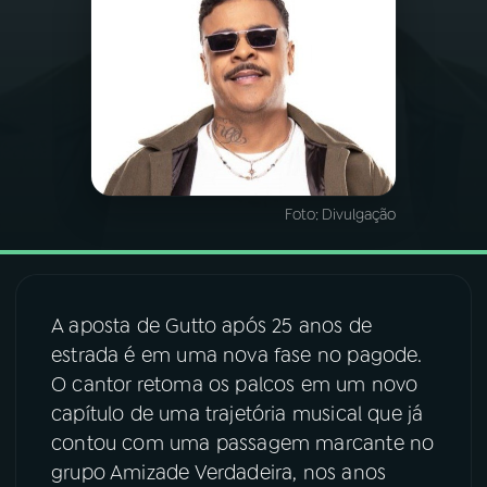
03
PROGRAMAÇÃO
04
PROGRAMAS
05
PODCASTS
Foto:
Divulgação
06
VIDEOCASTS
A aposta de Gutto após 25 anos de
07
ÚLTIMAS
estrada é em uma nova fase no pagode.
O cantor retoma os palcos em um novo
capítulo de uma trajetória musical que já
08
FESTIVAL DE MÚSICA
contou com uma passagem marcante no
grupo Amizade Verdadeira, nos anos
ACOMPANHE A RÁDIO NACIONAL