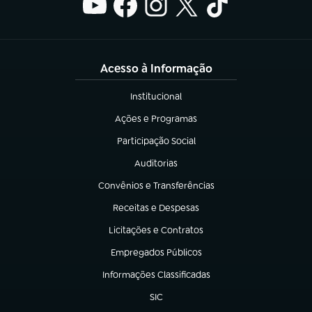
Acesso à Informação
Institucional
(abre em nova aba)
Ações e Programas
(abre em nova aba)
Participação Social
(abre em nova aba)
Auditorias
(abre em nova aba)
Convênios e Transferências
(abre em nova aba)
Receitas e Despesas
(abre em nova aba)
Licitações e Contratos
(abre em nova aba)
Empregados Públicos
(abre em nova aba)
Informações Classificadas
(abre em nova aba)
SIC
(abre em nova aba)