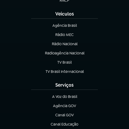
RNCP
(abre em nova aba)
Veículos
Agência Brasil
(abre em nova aba)
Rádio MEC
(abre em nova aba)
Rádio Nacional
Radioagência Nacional
(abre em nova aba)
TV Brasil
(abre em nova aba)
TV Brasil Internacional
(abre em nova aba)
Serviços
A Voz do Brasil
(abre em nova aba)
Agência GOV
(abre em nova aba)
Canal GOV
(abre em nova aba)
Canal Educação
(abre em nova aba)