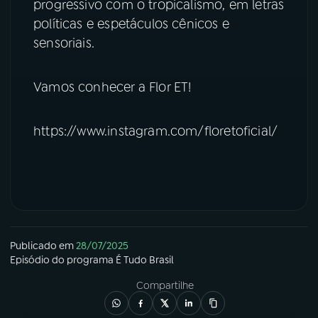
progressivo com o tropicalismo, em letras
políticas e espetáculos cênicos e
YouTube
Facebook
sensoriais.
Instagram
X
Vamos conhecer a Flor ET!
TikTok
https://www.instagram.com/floretoficial/
Publicado em
28/07/2025
Episódio
do programa
É Tudo Brasil
Compartilhe