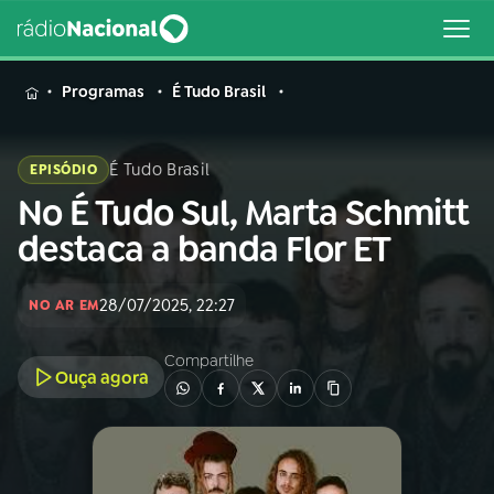
MENU
Programas
É Tudo Brasil
É Tudo Brasil
EPISÓDIO
No É Tudo Sul, Marta Schmitt
Buscar
na
destaca a banda Flor ET
Rádio
Buscar
Nacional
28/07/2025, 22:27
NO AR EM
AO VIVO
Compartilhe
Ouça agora
01
INÍCIO
02
A RÁDIO