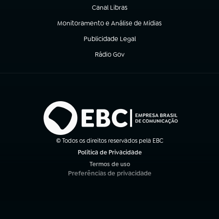
Canal Libras
(abre em nova aba)
Monitoramento e Análise de Mídias
(abre em nova aba)
Publicidade Legal
(abre em nova aba)
Rádio Gov
(abre em nova aba)
© Todos os direitos reservados pela EBC
Política de Privacidade
(abre em nova aba)
Termos de uso
(abre em nova aba)
Preferências de privacidade