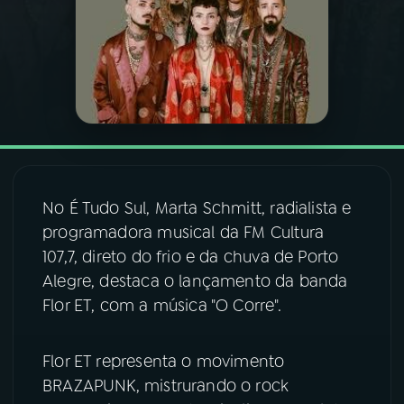
03
PROGRAMAÇÃO
04
PROGRAMAS
05
PODCASTS
No É Tudo Sul, Marta Schmitt, radialista e
06
VIDEOCASTS
programadora musical da FM Cultura
107,7, direto do frio e da chuva de Porto
Alegre, destaca o lançamento da banda
07
ÚLTIMAS
Flor ET, com a música "O Corre".
08
FESTIVAL DE MÚSICA
Flor ET representa o movimento
BRAZAPUNK, mistrurando o rock
ACOMPANHE A RÁDIO NACIONAL