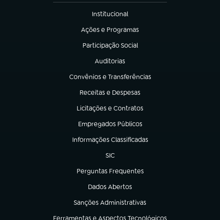
Institucional
(abre em nova aba)
Ações e Programas
(abre em nova aba)
Participação Social
(abre em nova aba)
Auditorias
(abre em nova aba)
Convênios e Transferências
(abre em nova aba)
Receitas e Despesas
(abre em nova aba)
Licitações e Contratos
(abre em nova aba)
Empregados Públicos
(abre em nova aba)
Informações Classificadas
(abre em nova aba)
SIC
(abre em nova aba)
Perguntas Frequentes
(abre em nova aba)
Dados Abertos
(abre em nova aba)
Sanções Administrativas
(abre em nova aba)
Ferramentas e Aspectos Tecnológicos