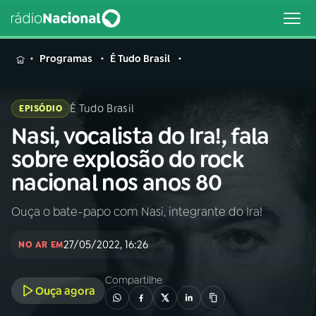
MENU
Programas
É Tudo Brasil
É Tudo Brasil
EPISÓDIO
Nasi, vocalista do Ira!, fala
Buscar
na
sobre explosão do rock
Rádio
Buscar
nacional nos anos 80
Nacional
Ouça o bate-papo com Nasi, integrante do Ira!
AO VIVO
27/05/2022, 16:26
NO AR EM
01
INÍCIO
Compartilhe
Ouça agora
02
A RÁDIO