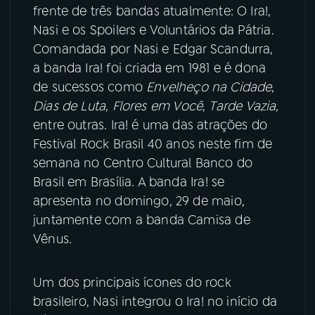
frente de três bandas atualmente: O Ira!,
YouTube
Facebook
Nasi e os Spoilers e Voluntários da Pátria.
Comandada por Nasi e Edgar Scandurra,
Instagram
X
a banda Ira! foi criada em 1981 e é dona
de sucessos como
Envelheço na Cidade
,
TikTok
Dias de Luta
,
Flores em Você
,
Tarde Vazia,
entre outras. Ira! é uma das atrações do
Festival Rock Brasil 40 anos neste fim de
semana no Centro Cultural Banco do
Brasil em Brasília. A banda Ira! se
apresenta no domingo, 29 de maio,
juntamente com a banda Camisa de
Vênus.
Um dos principais ícones do rock
brasileiro, Nasi integrou o Ira! no início da