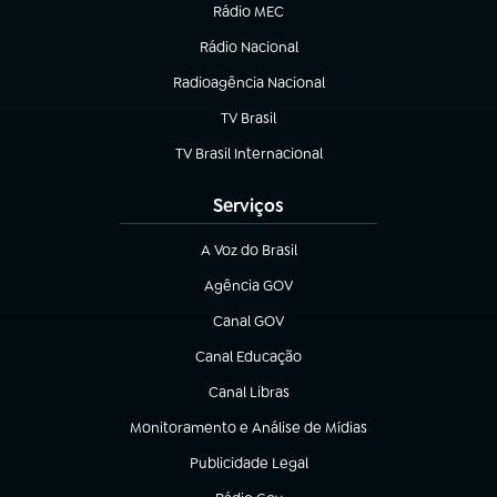
Rádio MEC
(abre em nova aba)
Rádio Nacional
Radioagência Nacional
(abre em nova aba)
TV Brasil
(abre em nova aba)
TV Brasil Internacional
(abre em nova aba)
Serviços
A Voz do Brasil
(abre em nova aba)
Agência GOV
(abre em nova aba)
Canal GOV
(abre em nova aba)
Canal Educação
(abre em nova aba)
Canal Libras
(abre em nova aba)
Monitoramento e Análise de Mídias
(abre em nova aba)
Publicidade Legal
(abre em nova aba)