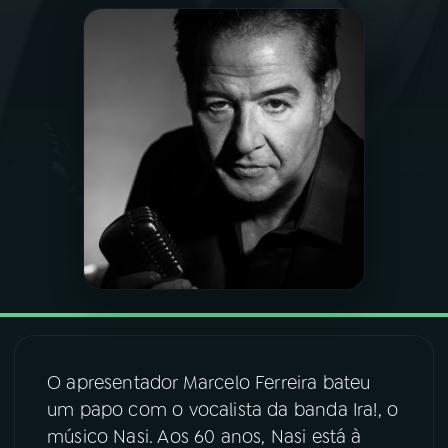
03
PROGRAMAÇÃO
04
PROGRAMAS
05
PODCASTS
06
VIDEOCASTS
07
ÚLTIMAS
08
FESTIVAL DE MÚSICA
O apresentador Marcelo Ferreira bateu
um papo com o vocalista da banda Ira!, o
músico Nasi. Aos 60 anos, Nasi está à
ACOMPANHE A RÁDIO NACIONAL