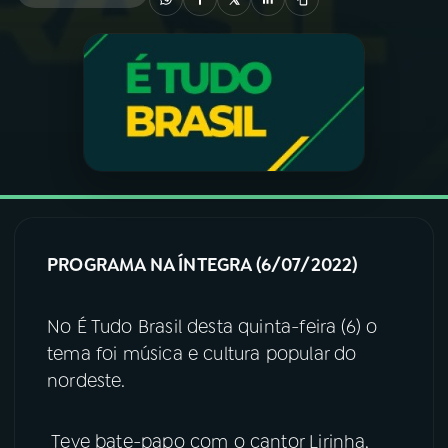
03
PROGRAMAÇÃO
04
PROGRAMAS
05
PODCASTS
06
VIDEOCASTS
PROGRAMA NA ÍNTEGRA (6/07/2022)
07
ÚLTIMAS
No É Tudo Brasil desta quinta-feira (6) o
tema foi música e cultura popular do
nordeste.
08
FESTIVAL DE MÚSICA
Teve bate-papo com o cantor Lirinha,
ACOMPANHE A RÁDIO NACIONAL