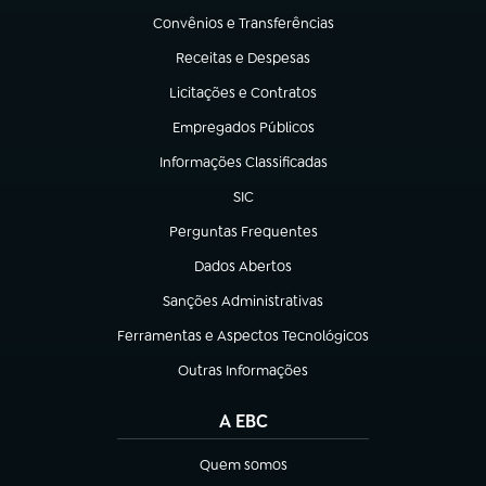
Convênios e Transferências
(abre em nova aba)
Receitas e Despesas
(abre em nova aba)
Licitações e Contratos
(abre em nova aba)
Empregados Públicos
(abre em nova aba)
Informações Classificadas
(abre em nova aba)
SIC
(abre em nova aba)
Perguntas Frequentes
(abre em nova aba)
Dados Abertos
(abre em nova aba)
Sanções Administrativas
(abre em nova aba)
Ferramentas e Aspectos Tecnológicos
(abre em nova aba)
Outras Informações
(abre em nova aba)
A EBC
Quem somos
(abre em nova aba)