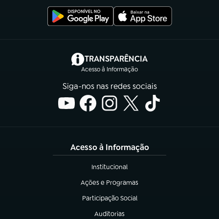
(abre em nova aba)
TRANSPARÊNCIA
Acesso à Informação
Siga-nos nas redes sociais
Acesso à Informação
Institucional
(abre em nova aba)
Ações e Programas
(abre em nova aba)
Participação Social
(abre em nova aba)
Auditorias
(abre em nova aba)