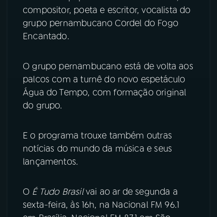
compositor, poeta e escritor, vocalista do
YouTube
Facebook
grupo pernambucano Cordel do Fogo
Encantado.
Instagram
X
O grupo pernambucano está de volta aos
TikTok
palcos com a turnê do novo espetáculo
Água do Tempo, com formação original
do grupo.
E o programa trouxe também outras
notícias do mundo da música e seus
lançamentos.
O
É Tudo Brasil
vai ao ar de segunda a
sexta-feira, às 16h, na Nacional FM 96.1