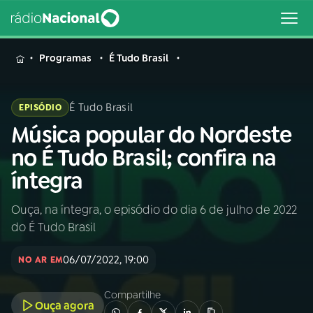
MENU
Programas
É Tudo Brasil
É Tudo Brasil
EPISÓDIO
Música popular do Nordeste
Buscar
na
no É Tudo Brasil; confira na
Rádio
Buscar
íntegra
Nacional
Ouça, na íntegra, o episódio do dia 6 de julho de 2022
AO VIVO
do É Tudo Brasil
01
INÍCIO
06/07/2022, 19:00
NO AR EM
Compartilhe
02
A RÁDIO
Ouça agora