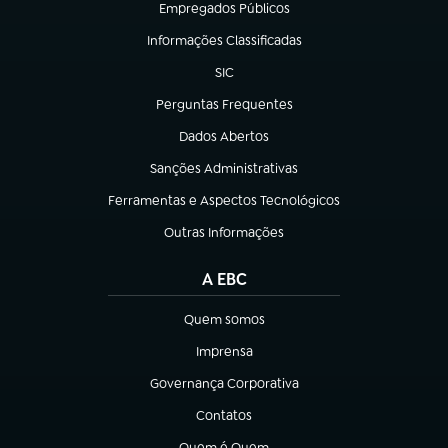
Empregados Públicos
(abre em nova aba)
Informações Classificadas
(abre em nova aba)
SIC
(abre em nova aba)
Perguntas Frequentes
(abre em nova aba)
Dados Abertos
(abre em nova aba)
Sanções Administrativas
(abre em nova aba)
Ferramentas e Aspectos Tecnológicos
(abre em nova aba)
Outras Informações
(abre em nova aba)
A EBC
Quem somos
(abre em nova aba)
Imprensa
(abre em nova aba)
Governança Corporativa
(abre em nova aba)
Contatos
(abre em nova aba)
Quem é Quem