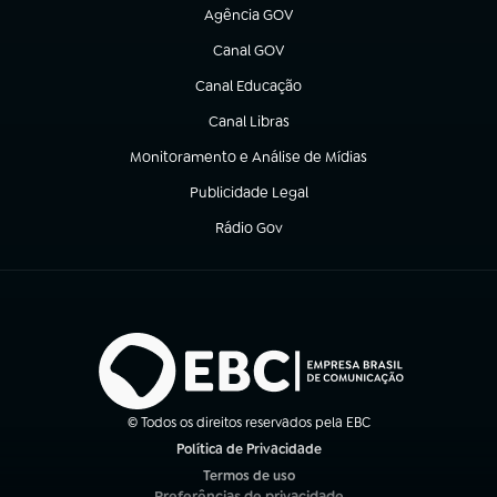
Agência GOV
(abre em nova aba)
Canal GOV
(abre em nova aba)
Canal Educação
(abre em nova aba)
Canal Libras
(abre em nova aba)
Monitoramento e Análise de Mídias
(abre em nova aba)
Publicidade Legal
(abre em nova aba)
Rádio Gov
(abre em nova aba)
© Todos os direitos reservados pela EBC
Política de Privacidade
(abre em nova aba)
Termos de uso
(abre em nova aba)
Preferências de privacidade