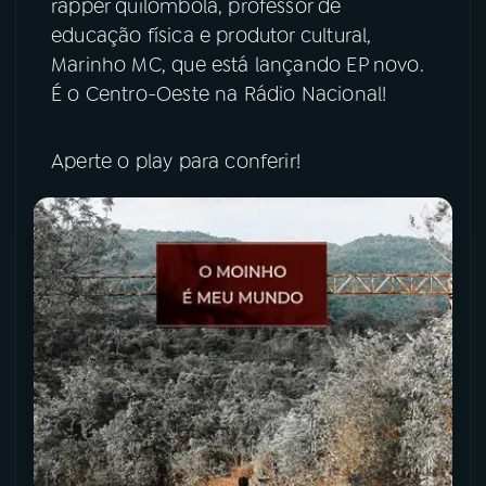
rapper quilombola, professor de
educação física e produtor cultural,
YouTube
Facebook
Marinho MC, que está lançando EP novo.
É o Centro-Oeste na Rádio Nacional!
Instagram
X
TikTok
Aperte o play para conferir!