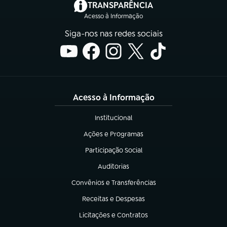
(abre em nova aba)
TRANSPARÊNCIA
Acesso à Informação
Siga-nos nas redes sociais
Acesso à Informação
Institucional
(abre em nova aba)
Ações e Programas
(abre em nova aba)
Participação Social
(abre em nova aba)
Auditorias
(abre em nova aba)
Convênios e Transferências
(abre em nova aba)
Receitas e Despesas
(abre em nova aba)
Licitações e Contratos
(abre em nova aba)