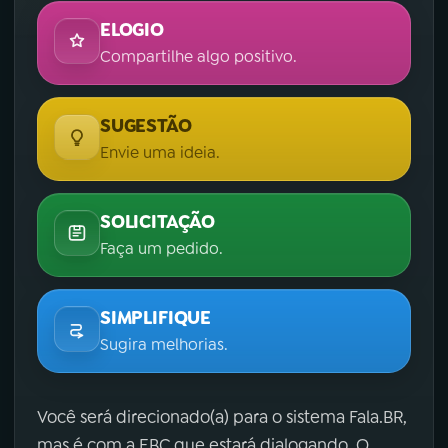
ELOGIO
Compartilhe algo positivo.
SUGESTÃO
Envie uma ideia.
SOLICITAÇÃO
Faça um pedido.
SIMPLIFIQUE
Sugira melhorias.
Você será direcionado(a) para o sistema Fala.BR,
mas é com a EBC que estará dialogando. O