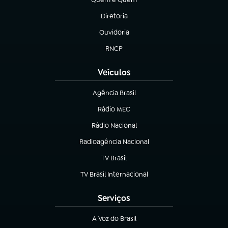
(abre em nova aba)
Diretoria
(abre em nova aba)
Ouvidoria
(abre em nova aba)
RNCP
(abre em nova aba)
Veículos
Agência Brasil
(abre em nova aba)
Rádio MEC
(abre em nova aba)
Rádio Nacional
Radioagência Nacional
(abre em nova aba)
TV Brasil
(abre em nova aba)
TV Brasil Internacional
(abre em nova aba)
Serviços
A Voz do Brasil
(abre em nova aba)