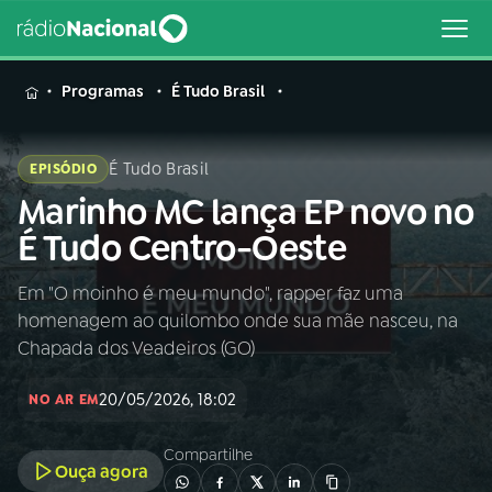
MENU
Programas
É Tudo Brasil
É Tudo Brasil
EPISÓDIO
Marinho MC lança EP novo no
Buscar
na
É Tudo Centro-Oeste
Rádio
Buscar
Nacional
Em "O moinho é meu mundo", rapper faz uma
homenagem ao quilombo onde sua mãe nasceu, na
AO VIVO
Chapada dos Veadeiros (GO)
20/05/2026, 18:02
01
INÍCIO
NO AR EM
Compartilhe
Ouça agora
02
A RÁDIO