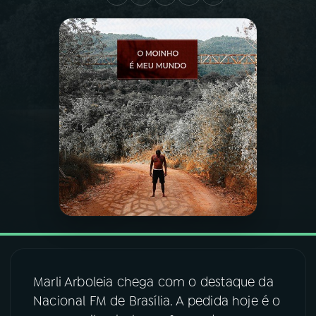
03
PROGRAMAÇÃO
04
PROGRAMAS
05
PODCASTS
06
VIDEOCASTS
07
ÚLTIMAS
08
FESTIVAL DE MÚSICA
Marli Arboleia chega com o destaque da
Nacional FM de Brasília. A pedida hoje é o
ACOMPANHE A RÁDIO NACIONAL