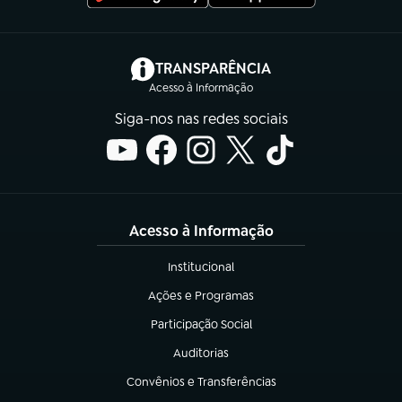
(abre em nova aba)
TRANSPARÊNCIA
Acesso à Informação
Siga-nos nas redes sociais
Acesso à Informação
Institucional
(abre em nova aba)
Ações e Programas
(abre em nova aba)
Participação Social
(abre em nova aba)
Auditorias
(abre em nova aba)
Convênios e Transferências
(abre em nova aba)