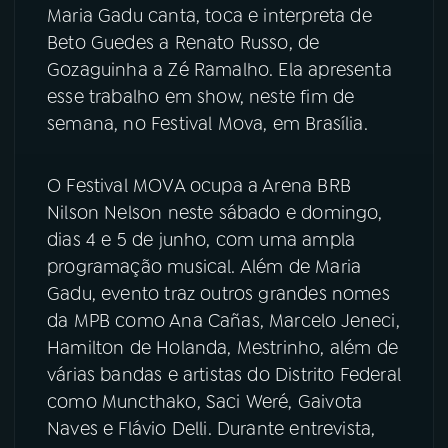
Maria Gadu canta, toca e interpreta de
YouTube
Facebook
Beto Guedes a Renato Russo, de
Gozaguinha a Zé Ramalho. Ela apresenta
Instagram
X
esse trabalho em show, neste fim de
semana, no Festival Mova, em Brasília.
TikTok
O Festival MOVA ocupa a Arena BRB
Nilson Nelson neste sábado e domingo,
dias 4 e 5 de junho, com uma ampla
programação musical. Além de Maria
Gadu, evento traz outros grandes nomes
da MPB como Ana Cañas, Marcelo Jeneci,
Hamilton de Holanda, Mestrinho, além de
várias bandas e artistas do Distrito Federal
como Muncthako, Saci Weré, Gaivota
Naves e Flávio Delli. Durante entrevista,