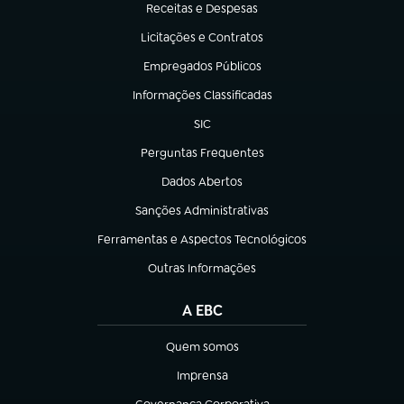
Receitas e Despesas
(abre em nova aba)
Licitações e Contratos
(abre em nova aba)
Empregados Públicos
(abre em nova aba)
Informações Classificadas
(abre em nova aba)
SIC
(abre em nova aba)
Perguntas Frequentes
(abre em nova aba)
Dados Abertos
(abre em nova aba)
Sanções Administrativas
(abre em nova aba)
Ferramentas e Aspectos Tecnológicos
(abre em nova aba)
Outras Informações
(abre em nova aba)
A EBC
Quem somos
(abre em nova aba)
Imprensa
(abre em nova aba)