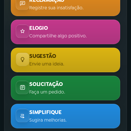
Registre sua insatisfação.
ELOGIO
Compartilhe algo positivo.
SUGESTÃO
Envie uma ideia.
SOLICITAÇÃO
Faça um pedido.
SIMPLIFIQUE
Sugira melhorias.