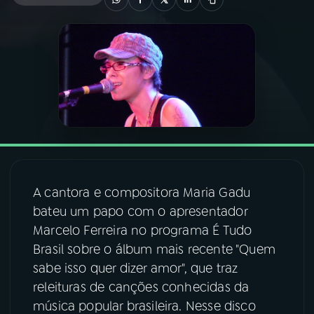
03
PROGRAMAÇÃO
04
PROGRAMAS
05
PODCASTS
06
VIDEOCASTS
A cantora e compositora Maria Gadu
bateu um papo com o apresentador
07
ÚLTIMAS
Marcelo Ferreira no programa É Tudo
Brasil sobre o álbum mais recente "Quem
08
FESTIVAL DE MÚSICA
sabe isso quer dizer amor", que traz
releituras de canções conhecidas da
música popular brasileira. Nesse disco
ACOMPANHE A RÁDIO NACIONAL