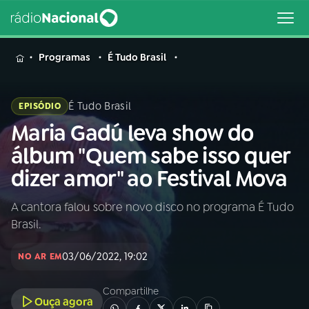
MENU
Programas
É Tudo Brasil
É Tudo Brasil
EPISÓDIO
Maria Gadú leva show do
Buscar
na
álbum "Quem sabe isso quer
Rádio
Buscar
dizer amor" ao Festival Mova
Nacional
A cantora falou sobre novo disco no programa É Tudo
AO VIVO
Brasil.
01
INÍCIO
03/06/2022, 19:02
NO AR EM
Compartilhe
02
A RÁDIO
Ouça agora