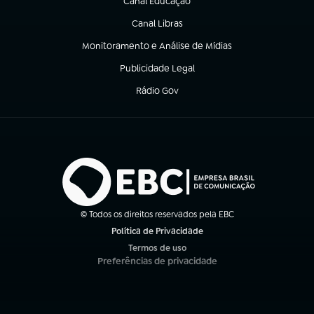
Canal Educação
(abre em nova aba)
Canal Libras
(abre em nova aba)
Monitoramento e Análise de Mídias
(abre em nova aba)
Publicidade Legal
(abre em nova aba)
Rádio Gov
(abre em nova aba)
© Todos os direitos reservados pela EBC
Política de Privacidade
(abre em nova aba)
Termos de uso
(abre em nova aba)
Preferências de privacidade