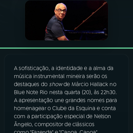
03
PROGRAMAÇÃO
04
PROGRAMAS
05
PODCASTS
A sofisticação, a identidade e a alma da
06
VIDEOCASTS
música instrumental mineira serão os
destaques do
show
de Márcio Hallack no
Blue Note Rio nesta quarta (20), às 22h30.
07
ÚLTIMAS
A apresentação une grandes nomes para
homenagear o Clube da Esquina e conta
08
FESTIVAL DE MÚSICA
com a participação especial de Nelson
Ângelo, compositor de clássicos
ACOMPANHE A RÁDIO NACIONAL
como "Fazenda" e "Canoa, Canoa",