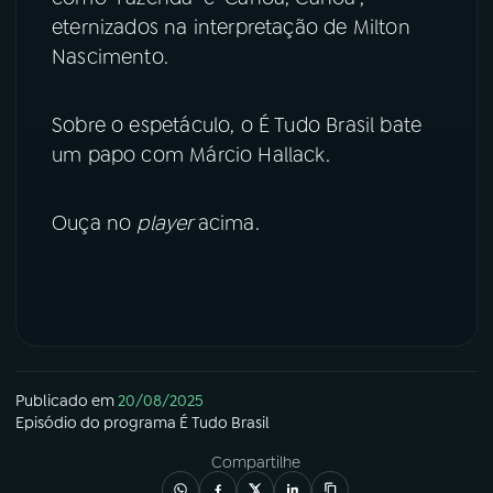
eternizados na interpretação de Milton
YouTube
Facebook
Nascimento.
Instagram
X
Sobre o espetáculo, o É Tudo Brasil bate
TikTok
um papo com Márcio Hallack.
Ouça no
player
acima.
Publicado em
20/08/2025
Episódio
do programa
É Tudo Brasil
Compartilhe