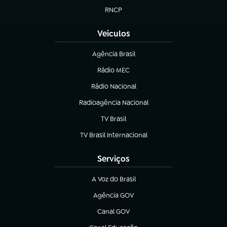
RNCP
(abre em nova aba)
Veículos
Agência Brasil
(abre em nova aba)
Rádio MEC
(abre em nova aba)
Rádio Nacional
Radioagência Nacional
(abre em nova aba)
TV Brasil
(abre em nova aba)
TV Brasil Internacional
(abre em nova aba)
Serviços
A Voz do Brasil
(abre em nova aba)
Agência GOV
(abre em nova aba)
Canal GOV
(abre em nova aba)