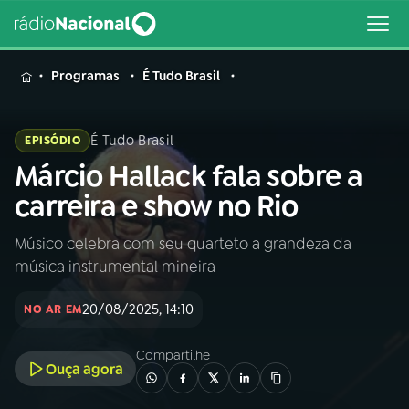
MENU
Programas
É Tudo Brasil
É Tudo Brasil
EPISÓDIO
Márcio Hallack fala sobre a
Buscar
na
carreira e show no Rio
Rádio
Buscar
Nacional
Músico celebra com seu quarteto a grandeza da
música instrumental mineira
AO VIVO
20/08/2025, 14:10
NO AR EM
01
INÍCIO
Compartilhe
Ouça agora
02
A RÁDIO