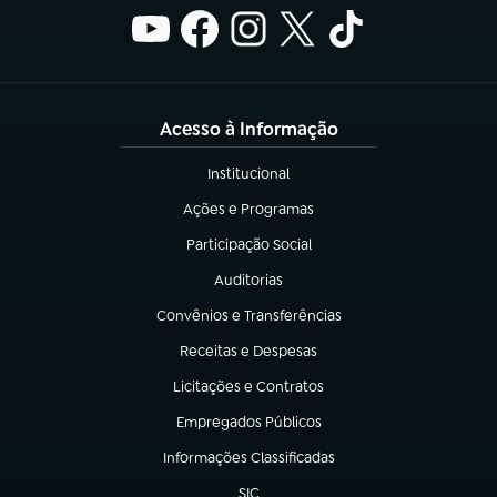
Acesso à Informação
Institucional
(abre em nova aba)
Ações e Programas
(abre em nova aba)
Participação Social
(abre em nova aba)
Auditorias
(abre em nova aba)
Convênios e Transferências
(abre em nova aba)
Receitas e Despesas
(abre em nova aba)
Licitações e Contratos
(abre em nova aba)
Empregados Públicos
(abre em nova aba)
Informações Classificadas
(abre em nova aba)
SIC