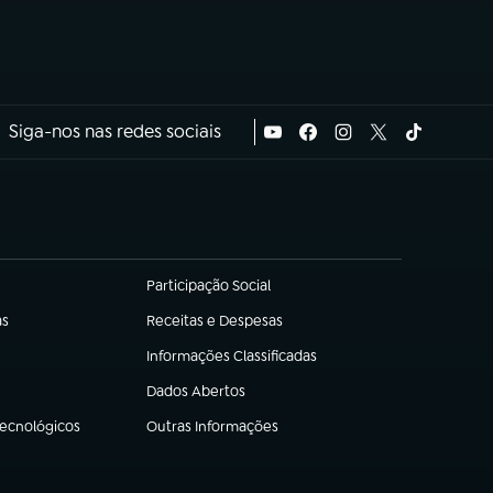
Siga-nos nas redes sociais
Participação Social
(abre em nova aba)
as
Receitas e Despesas
(abre em nova aba)
Informações Classificadas
(abre em nova aba)
Dados Abertos
(abre em nova aba)
Tecnológicos
Outras Informações
(abre em nova aba)