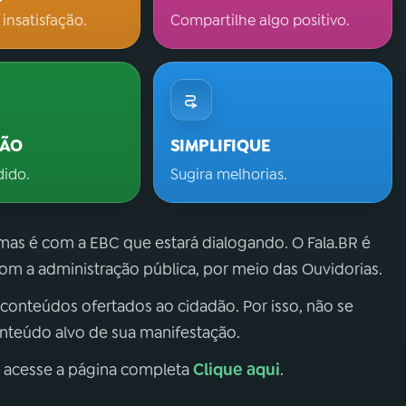
 insatisfação.
Compartilhe algo positivo.
ÇÃO
SIMPLIFIQUE
dido.
Sugira melhorias.
 mas é com a EBC que estará dialogando. O Fala.BR é
m a administração pública, por meio das Ouvidorias.
 conteúdos ofertados ao cidadão. Por isso, não se
onteúdo alvo de sua manifestação.
Clique aqui
, acesse a página completa
.