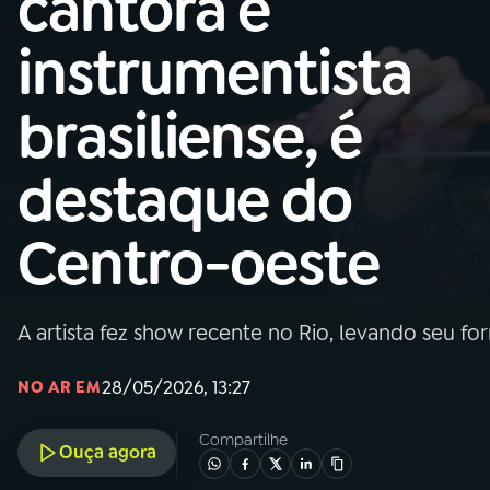
cantora e
Nacional
instrumentista
01
INÍCIO
brasiliense, é
02
A RÁDIO
destaque do
03
PROGRAMAÇÃO
Centro-oeste
04
PROGRAMAS
A artista fez show recente no Rio, levando seu fo
05
PODCASTS
28/05/2026, 13:27
NO AR EM
06
VIDEOCASTS
Compartilhe
Ouça agora