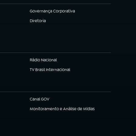
Governança Corporativa
(abre em nova aba)
Diretoria
(abre em nova aba)
Rádio Nacional
TV Brasil Internacional
(abre em nova aba)
Canal GOV
(abre em nova aba)
Monitoramento e Análise de Mídias
(abre em nova aba)