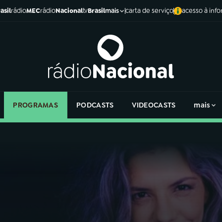
asil
rádio
MEC
rádio
Nacional
tv
Brasil
carta de serviço
acesso à inf
mais
PROGRAMAS
PODCASTS
VIDEOCASTS
mais