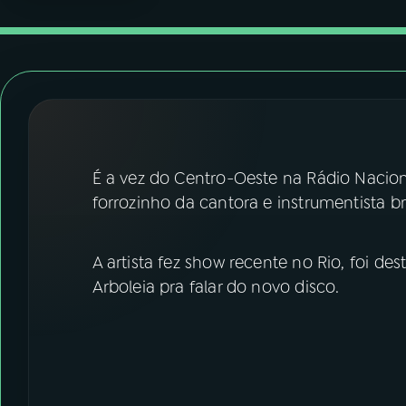
07
ÚLTIMAS
08
FESTIVAL DE MÚSICA
ACOMPANHE A RÁDIO NACIONAL
YouTube
Facebook
É a vez do Centro-Oeste na Rádio Nacion
forrozinho da cantora e instrumentista br
Instagram
X
TikTok
A artista fez show recente no Rio, foi d
Arboleia pra falar do novo disco.