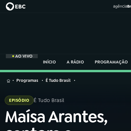
agência
Br
AO VIVO
INÍCIO
A RÁDIO
PROGRAMAÇÃO
MENU
Programas
É Tudo Brasil
Buscar
na
É Tudo Brasil
EPISÓDIO
Rádio
Buscar
Nacional
Maísa Arantes,
Buscar
na
Rádio
AO VIVO