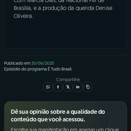
Com Márcia Dias, da Nacional FM de
Brasília, e a produção da querida Denise
YouTube
Facebook
Oliveira.
Instagram
X
TikTok
Publicado em
20/06/2025
Episódio
do programa
É Tudo Brasil
Compartilhe
Dê sua opinião sobre a qualidade do
conteúdo que você acessou.
Escolha sua manifestação em apenas um clique.