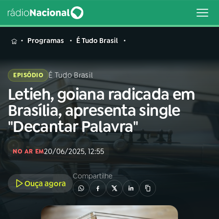
MENU
Programas
É Tudo Brasil
É Tudo Brasil
EPISÓDIO
Letieh, goiana radicada em
Buscar
na
Brasília, apresenta single
Rádio
Buscar
"Decantar Palavra"
Nacional
AO VIVO
20/06/2025, 12:55
NO AR EM
Compartilhe
01
INÍCIO
Ouça agora
02
A RÁDIO