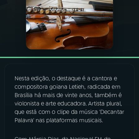
03
PROGRAMAÇÃO
04
PROGRAMAS
05
PODCASTS
06
VIDEOCASTS
Nesta edição, o destaque é a cantora e
compositora goiana Letieh, radicada em
Brasília há mais de vinte anos, também é
07
ÚLTIMAS
violonista e arte educadora. Artista plural,
que está com o clipe da música 'Decantar
08
FESTIVAL DE MÚSICA
Palavra' nas plataformas musicais.
ACOMPANHE A RÁDIO NACIONAL