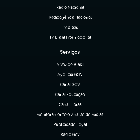
Rádio Nacional
Radioagência Nacional
(abre em nova aba)
TV Brasil
(abre em nova aba)
TV Brasil Internacional
(abre em nova aba)
Serviços
A Voz do Brasil
(abre em nova aba)
Agência GOV
(abre em nova aba)
Canal GOV
(abre em nova aba)
Canal Educação
(abre em nova aba)
Canal Libras
(abre em nova aba)
Monitoramento e Análise de Mídias
(abre em nova aba)
Publicidade Legal
(abre em nova aba)
Rádio Gov
(abre em nova aba)