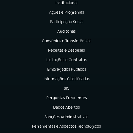
Institucional
(abre em nova aba)
Ações e Programas
(abre em nova aba)
Participação Social
(abre em nova aba)
Auditorias
(abre em nova aba)
Convênios e Transferências
(abre em nova aba)
Receitas e Despesas
(abre em nova aba)
Licitações e Contratos
(abre em nova aba)
Empregados Públicos
(abre em nova aba)
Informações Classificadas
(abre em nova aba)
SIC
(abre em nova aba)
Perguntas Frequentes
(abre em nova aba)
Dados Abertos
(abre em nova aba)
Sanções Administrativas
(abre em nova aba)
Ferramentas e Aspectos Tecnológicos
(abre em nova aba)