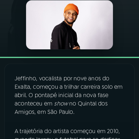
03
PROGRAMAÇÃO
04
PROGRAMAS
05
PODCASTS
06
VIDEOCASTS
Jeffinho, vocalista por nove anos do
Exalta, começou a trilhar carreira solo em
abril. O pontapé inicial da nova fase
07
ÚLTIMAS
aconteceu em
show
no Quintal dos
Amigos, em São Paulo.
08
FESTIVAL DE MÚSICA
A trajetória do artista começou em 2010,
ACOMPANHE A RÁDIO NACIONAL