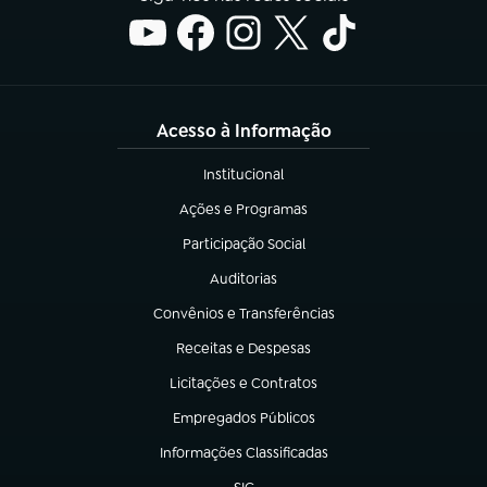
Acesso à Informação
Institucional
(abre em nova aba)
Ações e Programas
(abre em nova aba)
Participação Social
(abre em nova aba)
Auditorias
(abre em nova aba)
Convênios e Transferências
(abre em nova aba)
Receitas e Despesas
(abre em nova aba)
Licitações e Contratos
(abre em nova aba)
Empregados Públicos
(abre em nova aba)
Informações Classificadas
(abre em nova aba)