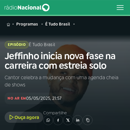
MENU
Programas
É Tudo Brasil
É Tudo Brasil
EPISÓDIO
Jeffinho inicia nova fase na
Buscar
na
carreira com estreia solo
Rádio
Buscar
Nacional
Cantor celebra a mudança com uma agenda cheia
de shows
AO VIVO
05/05/2025, 21:57
NO AR EM
01
INÍCIO
Compartilhe
Ouça agora
02
A RÁDIO