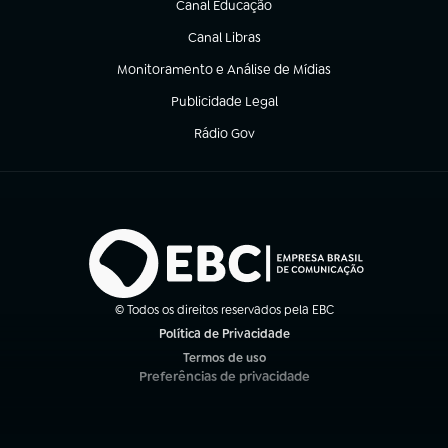
Canal Educação
(abre em nova aba)
Canal Libras
(abre em nova aba)
Monitoramento e Análise de Mídias
(abre em nova aba)
Publicidade Legal
(abre em nova aba)
Rádio Gov
(abre em nova aba)
© Todos os direitos reservados pela EBC
Política de Privacidade
(abre em nova aba)
Termos de uso
(abre em nova aba)
Preferências de privacidade