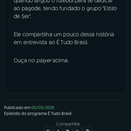
quando largou o futebol para se dedicar
ao pagode, tendo fundado o grupo "Estilo
YouTube
Facebook
de Ser".
Instagram
X
Ele compartilha um pouco dessa história
TikTok
em entrevista ao É Tudo Brasil.
Ouça no
player
acima.
Publicado em
05/05/2025
Episódio
do programa
É Tudo Brasil
Compartilhe