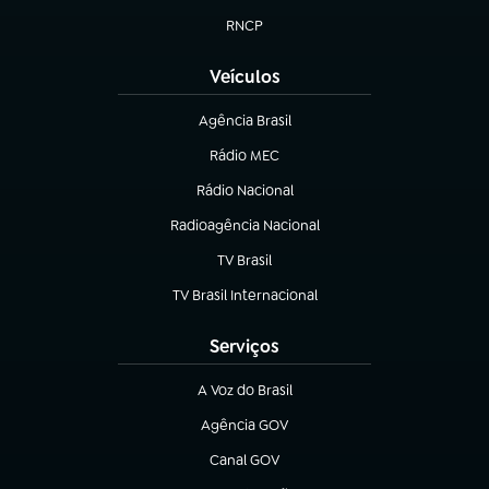
RNCP
(abre em nova aba)
Veículos
Agência Brasil
(abre em nova aba)
Rádio MEC
(abre em nova aba)
Rádio Nacional
Radioagência Nacional
(abre em nova aba)
TV Brasil
(abre em nova aba)
TV Brasil Internacional
(abre em nova aba)
Serviços
A Voz do Brasil
(abre em nova aba)
Agência GOV
(abre em nova aba)
Canal GOV
(abre em nova aba)