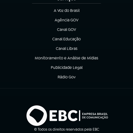
A Voz do Brasil
(abre em nova aba)
Agência GOV
(abre em nova aba)
Canal GOV
(abre em nova aba)
Canal Educação
(abre em nova aba)
Canal Libras
(abre em nova aba)
Monitoramento e Análise de Mídias
(abre em nova aba)
Publicidade Legal
(abre em nova aba)
Rádio Gov
(abre em nova aba)
© Todos os direitos reservados pela EBC