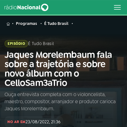
MENU
Programas
É Tudo Brasil
É Tudo Brasil
EPISÓDIO
Jaques Morelembaum fala
Buscar
na
sobre a trajetória e sobre
Rádio
Buscar
novo álbum com o
Nacional
CelloSam3aTrio
AO VIVO
Ouça entrevista completa com o violoncelista,
maestro, compositor, arranjador e produtor carioca
01
INÍCIO
Jaques Morelembaum.
23/08/2022, 21:36
02
A RÁDIO
NO AR EM