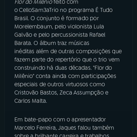
Flor do Milênio
feito
com
o
CelloSam3aTrio no programa É Tudo
YouTube
Facebook
Brasil. O conjunto é formado por
Morelembaum, pelo violonista Lula
Instagram
X
Galvão e pelo percussionista Rafael
Barata. O álbum traz músicas
TikTok
inéditas além de outras composições que
fazem parte do repertório que o trio vem
construindo há duas décadas. "Flor do
Milênio" conta ainda com participações
especiais de outros virtuosos como
Cristovão Bastos, Zeca Assumpção e
Carlos Malta.
Em bate-papo com o apresentador
Marcelo Ferreira, Jaques falou também
sobre a brilhante carreira e trabalhos