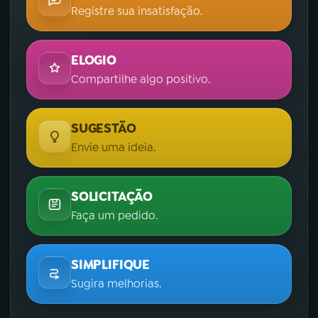
Registre sua insatisfação.
ELOGIO
Compartilhe algo positivo.
SUGESTÃO
Envie uma ideia.
SOLICITAÇÃO
Faça um pedido.
SIMPLIFIQUE
Sugira melhorias.