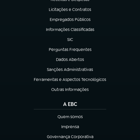
(abre em nova aba)
Licitações e Contratos
(abre em nova aba)
Empregados Públicos
(abre em nova aba)
Informações Classificadas
(abre em nova aba)
SIC
(abre em nova aba)
Perguntas Frequentes
(abre em nova aba)
Dados Abertos
(abre em nova aba)
Sanções Administrativas
(abre em nova aba)
Ferramentas e Aspectos Tecnológicos
(abre em nova aba)
Outras Informações
(abre em nova aba)
A EBC
Quem somos
(abre em nova aba)
Imprensa
(abre em nova aba)
Governança Corporativa
(abre em nova aba)