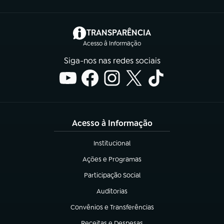
(abre em nova aba)
TRANSPARÊNCIA
Acesso à Informação
Siga-nos nas redes sociais
Acesso à Informação
Institucional
(abre em nova aba)
Ações e Programas
(abre em nova aba)
Participação Social
(abre em nova aba)
Auditorias
(abre em nova aba)
Convênios e Transferências
(abre em nova aba)
Receitas e Despesas