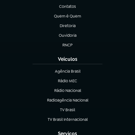
Contatos
(abre em nova aba)
Quem é Quem
(abre em nova aba)
Diretoria
(abre em nova aba)
Ouvidoria
(abre em nova aba)
RNCP
(abre em nova aba)
Veículos
Agência Brasil
(abre em nova aba)
Rádio MEC
(abre em nova aba)
Rádio Nacional
Radioagência Nacional
(abre em nova aba)
TV Brasil
(abre em nova aba)
TV Brasil Internacional
(abre em nova aba)
Serviços