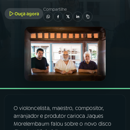
Compartilhe
Ouça agora
03
PROGRAMAÇÃO
04
PROGRAMAS
05
PODCASTS
06
VIDEOCASTS
07
ÚLTIMAS
O violoncelista, maestro, compositor,
08
FESTIVAL DE MÚSICA
arranjador e produtor carioca Jaques
Morelembaum falou sobre o novo disco
ACOMPANHE A RÁDIO NACIONAL