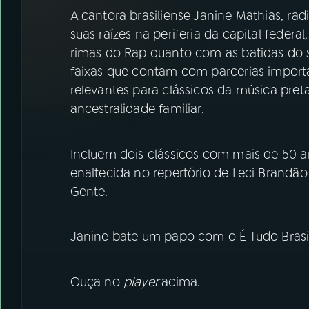
07
ÚLTIMAS
A cantora brasiliense Janine Mathias, ra
suas raízes na periferia da capital fede
08
FESTIVAL DE MÚSICA
rimas do Rap quanto com as batidas do
faixas que contam com parcerias import
relevantes para clássicos da música preta 
ACOMPANHE A RÁDIO NACIONAL
ancestralidade familiar.
YouTube
Facebook
Incluem dois clássicos com mais de 50 a
Instagram
X
enaltecida no repertório de Leci Brandão
Gente.
TikTok
Janine bate um papo com o É Tudo Brasil
Ouça no
player
acima.