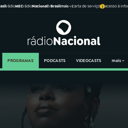
asil
rádio
MEC
rádio
Nacional
tv
Brasil
carta de serviço
acesso à inf
mais
PROGRAMAS
PODCASTS
VIDEOCASTS
mais