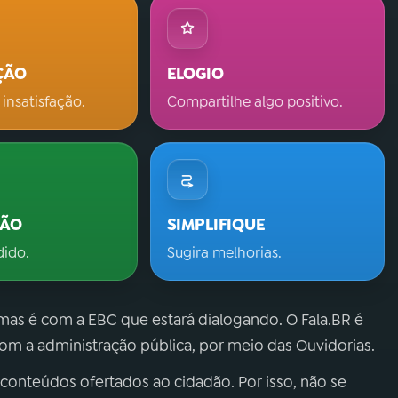
ÇÃO
ELOGIO
 insatisfação.
Compartilhe algo positivo.
ÇÃO
SIMPLIFIQUE
dido.
Sugira melhorias.
 mas é com a EBC que estará dialogando. O Fala.BR é
m a administração pública, por meio das Ouvidorias.
 conteúdos ofertados ao cidadão. Por isso, não se