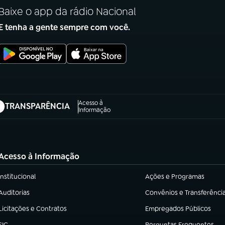
Baixe o app da rádio Nacional
E tenha a gente sempre com você.
Acesso à
TRANSPARÊNCIA
abre em nova aba)
Informação
Acesso à Informação
Institucional
Ações e Programas
(abre em nova aba)
(abre em nova aba)
Auditorias
Convênios e Transferênci
(abre em nova aba)
(abre em nova aba)
Licitações e Contratos
Empregados Públicos
(abre em nova aba)
(abre em nova aba)
SIC
Perguntas Frequentes