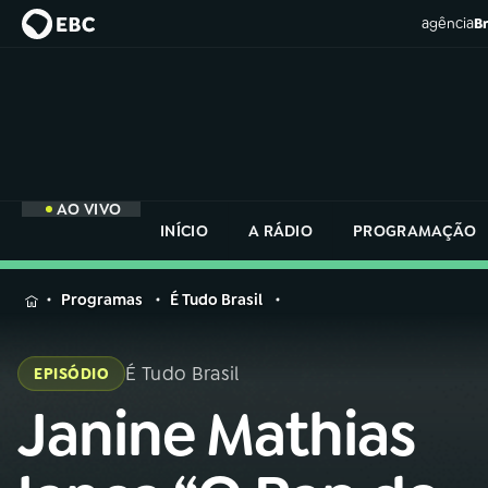
agência
Br
AO VIVO
INÍCIO
A RÁDIO
PROGRAMAÇÃO
MENU
Programas
É Tudo Brasil
Buscar
na
É Tudo Brasil
EPISÓDIO
Rádio
Buscar
Nacional
Janine Mathias
Buscar
na
Rádio
AO VIVO