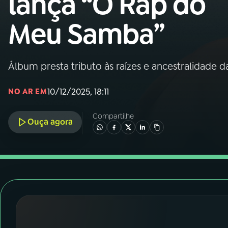
lança “O Rap do
Nacional
Meu Samba”
01
INÍCIO
02
A RÁDIO
Álbum presta tributo às raízes e ancestralidade d
10/12/2025, 18:11
NO AR EM
03
PROGRAMAÇÃO
Compartilhe
Ouça agora
04
PROGRAMAS
05
PODCASTS
06
VIDEOCASTS