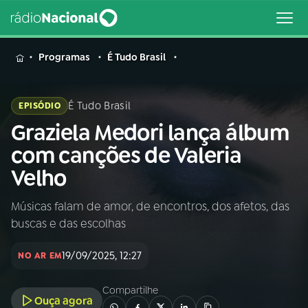
MENU
Programas
É Tudo Brasil
É Tudo Brasil
EPISÓDIO
Graziela Medori lança álbum
Buscar
na
com canções de Valeria
Rádio
Buscar
Velho
Nacional
Músicas falam de amor, de encontros, dos afetos, das
AO VIVO
buscas e das escolhas
01
INÍCIO
19/09/2025, 12:27
NO AR EM
Compartilhe
02
A RÁDIO
Ouça agora