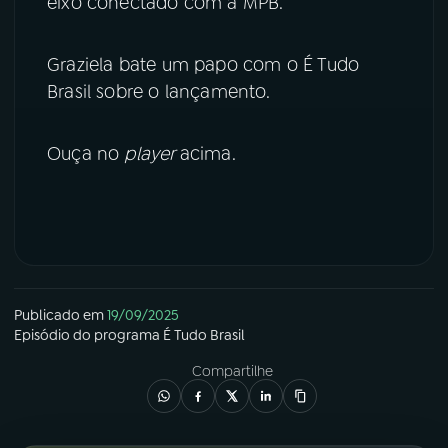
eixo conectado com a MPB.
YouTube
Facebook
Graziela bate um papo com o É Tudo
Instagram
X
Brasil sobre o lançamento.
TikTok
Ouça no
player
acima.
Publicado em
19/09/2025
Episódio
do programa
É Tudo Brasil
Compartilhe