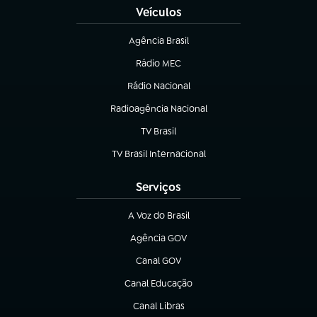
Veículos
Agência Brasil
(abre em nova aba)
Rádio MEC
(abre em nova aba)
Rádio Nacional
Radioagência Nacional
(abre em nova aba)
TV Brasil
(abre em nova aba)
TV Brasil Internacional
(abre em nova aba)
Serviços
A Voz do Brasil
(abre em nova aba)
Agência GOV
(abre em nova aba)
Canal GOV
(abre em nova aba)
Canal Educação
(abre em nova aba)
Canal Libras
(abre em nova aba)