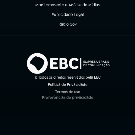
Monitoramento e Análise de Mídias
(abre em nova aba)
Publicidade Legal
(abre em nova aba)
Rádio Gov
(abre em nova aba)
© Todos os direitos reservados pela EBC
Política de Privacidade
(abre em nova aba)
Termos de uso
(abre em nova aba)
Preferências de privacidade