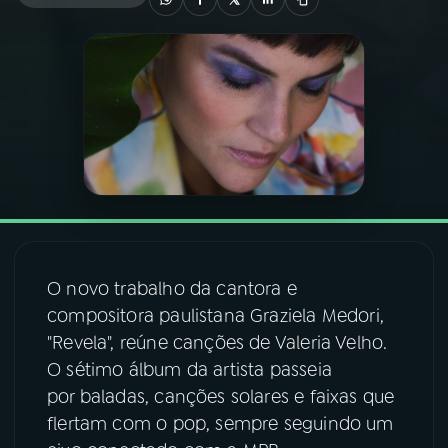
03
PROGRAMAÇÃO
04
PROGRAMAS
05
PODCASTS
06
VIDEOCASTS
O novo trabalho da cantora e
07
ÚLTIMAS
compositora paulistana Graziela Medori,
"Revela", reúne canções de Valeria Velho.
O sétimo álbum da artista passeia
08
FESTIVAL DE MÚSICA
por baladas, canções solares e faixas que
flertam com o pop, sempre seguindo um
ACOMPANHE A RÁDIO NACIONAL