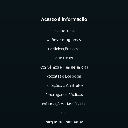
Acesso à Informação
Institucional
(abre em nova aba)
Ações e Programas
(abre em nova aba)
Participação Social
(abre em nova aba)
Auditorias
(abre em nova aba)
Convênios e Transferências
(abre em nova aba)
Receitas e Despesas
(abre em nova aba)
Licitações e Contratos
(abre em nova aba)
Empregados Públicos
(abre em nova aba)
Informações Classificadas
(abre em nova aba)
SIC
(abre em nova aba)
Perguntas Frequentes
(abre em nova aba)