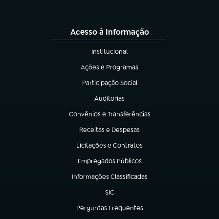
Acesso à Informação
Institucional
(abre em nova aba)
Ações e Programas
(abre em nova aba)
Participação Social
(abre em nova aba)
Auditorias
(abre em nova aba)
Convênios e Transferências
(abre em nova aba)
Receitas e Despesas
(abre em nova aba)
Licitações e Contratos
(abre em nova aba)
Empregados Públicos
(abre em nova aba)
Informações Classificadas
(abre em nova aba)
SIC
(abre em nova aba)
Perguntas Frequentes
(abre em nova aba)