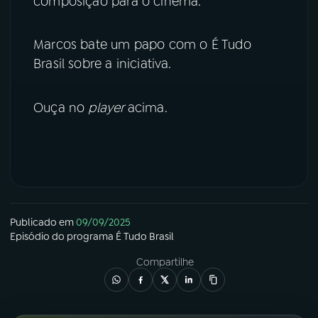
composição para o cinema.
YouTube
Facebook
Marcos bate um papo com o É Tudo
Brasil sobre a iniciativa.
Instagram
X
TikTok
Ouça no
player
acima.
Publicado em
09/09/2025
Episódio
do programa
É Tudo Brasil
Compartilhe