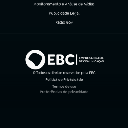
Monitoramento e Análise de Mídias
(abre em nova aba)
Publicidade Legal
(abre em nova aba)
Rádio Gov
(abre em nova aba)
© Todos os direitos reservados pela EBC
Política de Privacidade
(abre em nova aba)
Termos de uso
(abre em nova aba)
Preferências de privacidade