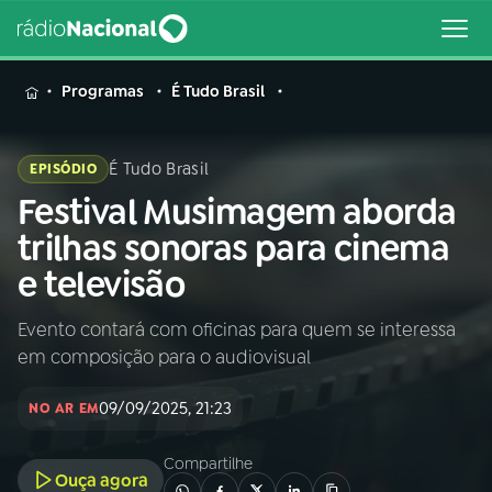
MENU
Programas
É Tudo Brasil
É Tudo Brasil
EPISÓDIO
Festival Musimagem aborda
Buscar
na
trilhas sonoras para cinema
Rádio
Buscar
e televisão
Nacional
Evento contará com oficinas para quem se interessa
AO VIVO
em composição para o audiovisual
01
INÍCIO
09/09/2025, 21:23
NO AR EM
Compartilhe
02
A RÁDIO
Ouça agora