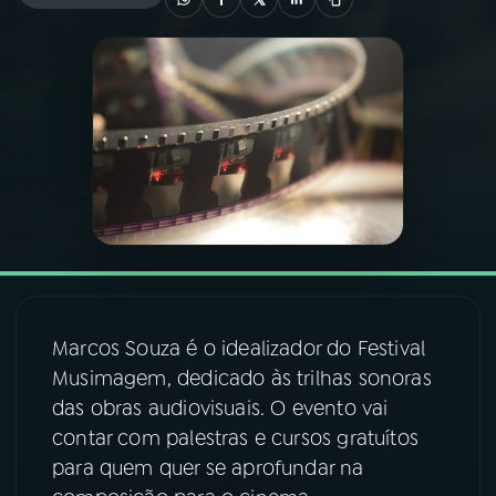
03
PROGRAMAÇÃO
04
PROGRAMAS
05
PODCASTS
06
VIDEOCASTS
Marcos Souza é o idealizador do Festival
07
ÚLTIMAS
Musimagem, dedicado às trilhas sonoras
das obras audiovisuais. O evento vai
08
FESTIVAL DE MÚSICA
contar com palestras e cursos gratuítos
para quem quer se aprofundar na
ACOMPANHE A RÁDIO NACIONAL