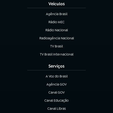
Veículos
Agência Brasil
(abre em nova aba)
Rádio MEC
(abre em nova aba)
Rádio Nacional
Radioagência Nacional
(abre em nova aba)
TV Brasil
(abre em nova aba)
TV Brasil Internacional
(abre em nova aba)
Serviços
A Voz do Brasil
(abre em nova aba)
Agência GOV
(abre em nova aba)
Canal GOV
(abre em nova aba)
Canal Educação
(abre em nova aba)
Canal Libras
(abre em nova aba)