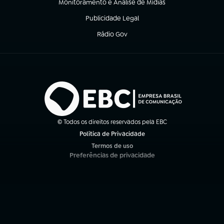
Monitoramento e Análise de Mídias
(abre em nova aba)
Publicidade Legal
(abre em nova aba)
Rádio Gov
(abre em nova aba)
© Todos os direitos reservados pela EBC
Política de Privacidade
(abre em nova aba)
Termos de uso
(abre em nova aba)
Preferências de privacidade