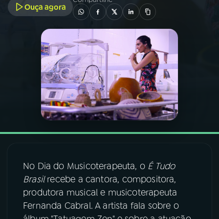
Ouça agora
03
PROGRAMAÇÃO
04
PROGRAMAS
05
PODCASTS
06
VIDEOCASTS
07
ÚLTIMAS
No Dia do Musicoterapeuta, o
É Tudo
Brasil
recebe a cantora, compositora,
08
FESTIVAL DE MÚSICA
produtora musical e musicoterapeuta
Fernanda Cabral. A artista fala sobre o
ACOMPANHE A RÁDIO NACIONAL
álbum "Tatuagem Zen" e sobre a atuação