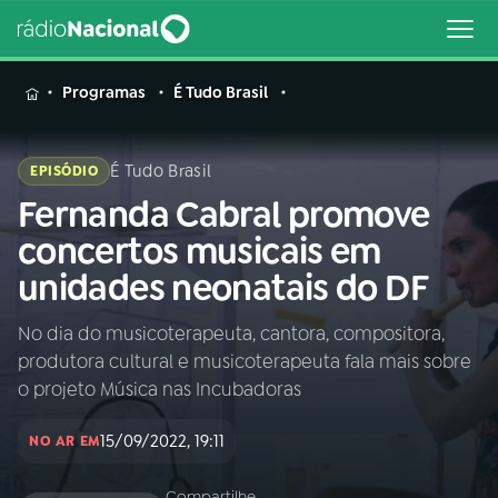
MENU
Programas
É Tudo Brasil
É Tudo Brasil
EPISÓDIO
Fernanda Cabral promove
Buscar
na
concertos musicais em
Rádio
Buscar
unidades neonatais do DF
Nacional
No dia do musicoterapeuta, cantora, compositora,
AO VIVO
produtora cultural e musicoterapeuta fala mais sobre
o projeto Música nas Incubadoras
01
INÍCIO
15/09/2022, 19:11
NO AR EM
02
A RÁDIO
Compartilhe