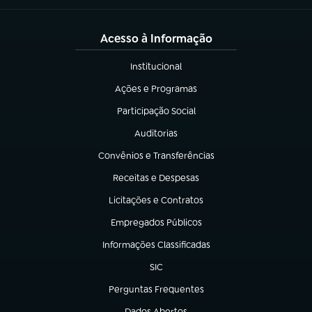
Acesso à Informação
Institucional
(abre em nova aba)
Ações e Programas
(abre em nova aba)
Participação Social
(abre em nova aba)
Auditorias
(abre em nova aba)
Convênios e Transferências
(abre em nova aba)
Receitas e Despesas
(abre em nova aba)
Licitações e Contratos
(abre em nova aba)
Empregados Públicos
(abre em nova aba)
Informações Classificadas
(abre em nova aba)
SIC
(abre em nova aba)
Perguntas Frequentes
(abre em nova aba)
Dados Abertos