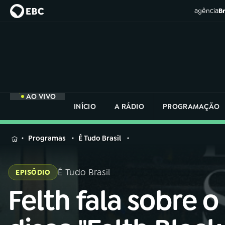
agência
Br
AO VIVO
INÍCIO
A RÁDIO
PROGRAMAÇÃO
MENU
Programas
É Tudo Brasil
Buscar
na
É Tudo Brasil
EPISÓDIO
Rádio
Buscar
Nacional
Felth fala sobre o
Buscar
na
Rádio
AO VIVO