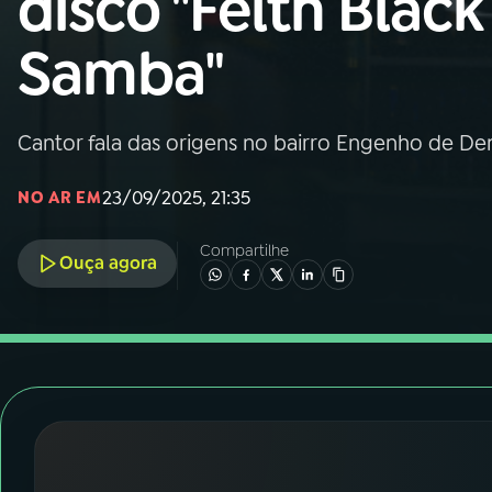
disco "Felth Black
Nacional
Samba"
01
INÍCIO
02
A RÁDIO
Cantor fala das origens no bairro Engenho de Den
23/09/2025, 21:35
NO AR EM
03
PROGRAMAÇÃO
Compartilhe
Ouça agora
04
PROGRAMAS
05
PODCASTS
06
VIDEOCASTS