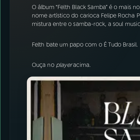
07
ÚLTIMAS
O álbum “Felth Black Samba” é o mais no
nome artístico do carioca Felipe Rocha Pe
08
FESTIVAL DE MÚSICA
mistura entre o samba-rock, a soul musi
ACOMPANHE A RÁDIO NACIONAL
Felth bate um papo com o É Tudo Brasil.
YouTube
Facebook
Ouça no
player
acima.
Instagram
X
TikTok