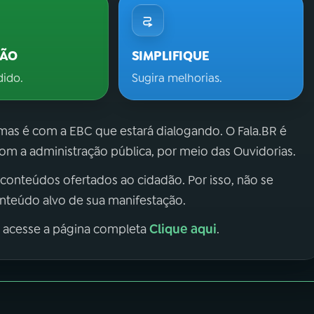
ÇÃO
SIMPLIFIQUE
dido.
Sugira melhorias.
 mas é com a EBC que estará dialogando. O Fala.BR é
m a administração pública, por meio das Ouvidorias.
 conteúdos ofertados ao cidadão. Por isso, não se
onteúdo alvo de sua manifestação.
Clique aqui
, acesse a página completa
.