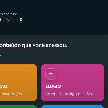
ompartilhe
conteúdo que você acessou.
.
ÇÃO
ELOGIO
 insatisfação.
Compartilhe algo positivo.