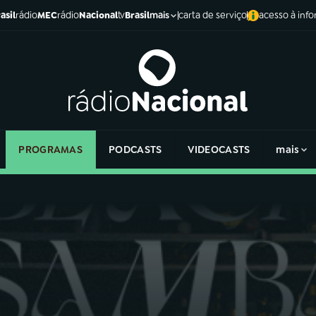
asil
rádio
MEC
rádio
Nacional
tv
Brasil
carta de serviço
acesso à inf
mais
PROGRAMAS
PODCASTS
VIDEOCASTS
mais