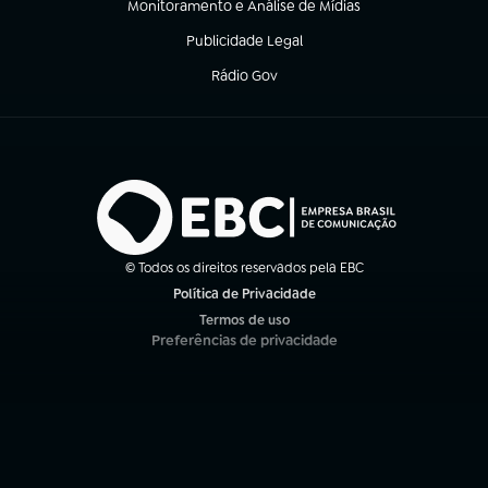
Monitoramento e Análise de Mídias
(abre em nova aba)
Publicidade Legal
(abre em nova aba)
Rádio Gov
(abre em nova aba)
© Todos os direitos reservados pela EBC
Política de Privacidade
(abre em nova aba)
Termos de uso
(abre em nova aba)
Preferências de privacidade