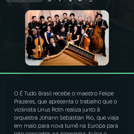
03
PROGRAMAÇÃO
04
PROGRAMAS
05
PODCASTS
06
VIDEOCASTS
O É Tudo Brasil recebe o maestro Felipe
07
ÚLTIMAS
Prazeres, que apresenta o trabalho que o
violinista Linus Roth realiza junto à
08
FESTIVAL DE MÚSICA
orquestra Johann Sebastian Rio, que viaja
em maio para nova turnê na Europa para
ACOMPANHE A RÁDIO NACIONAL