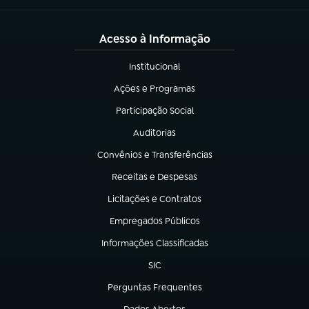
Acesso à Informação
Institucional
(abre em nova aba)
Ações e Programas
(abre em nova aba)
Participação Social
(abre em nova aba)
Auditorias
(abre em nova aba)
Convênios e Transferências
(abre em nova aba)
Receitas e Despesas
(abre em nova aba)
Licitações e Contratos
(abre em nova aba)
Empregados Públicos
(abre em nova aba)
Informações Classificadas
(abre em nova aba)
SIC
(abre em nova aba)
Perguntas Frequentes
(abre em nova aba)