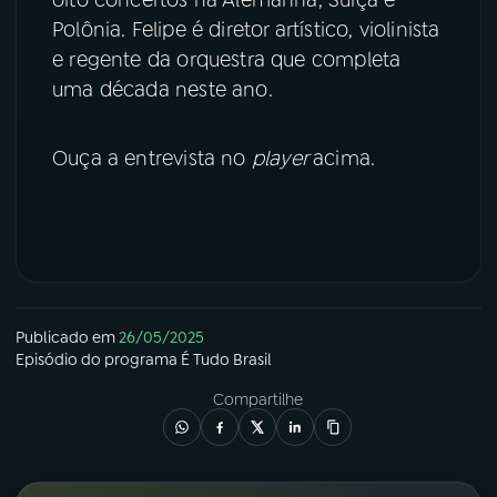
oito concertos na Alemanha, Suíça e
Polônia. Felipe é diretor artístico, violinista
YouTube
Facebook
e regente da orquestra que completa
uma década neste ano.
Instagram
X
TikTok
Ouça a entrevista no
player
acima.
Publicado em
26/05/2025
Episódio
do programa
É Tudo Brasil
Compartilhe