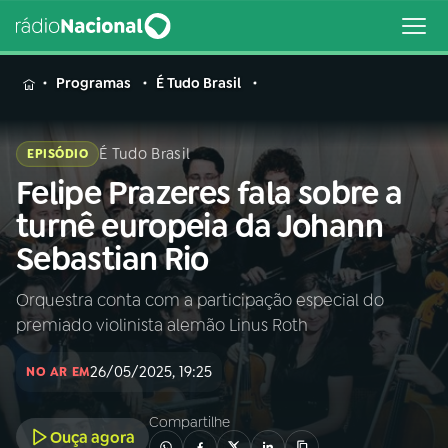
MENU
Programas
É Tudo Brasil
É Tudo Brasil
EPISÓDIO
Felipe Prazeres fala sobre a
Buscar
na
turnê europeia da Johann
Rádio
Buscar
Sebastian Rio
Nacional
Orquestra conta com a participação especial do
AO VIVO
premiado violinista alemão Linus Roth
01
INÍCIO
26/05/2025, 19:25
NO AR EM
Compartilhe
02
A RÁDIO
Ouça agora