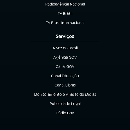
Radioagência Nacional
(abre em nova aba)
TV Brasil
(abre em nova aba)
TV Brasil Internacional
(abre em nova aba)
Serviços
A Voz do Brasil
(abre em nova aba)
Agência GOV
(abre em nova aba)
Canal GOV
(abre em nova aba)
Canal Educação
(abre em nova aba)
Canal Libras
(abre em nova aba)
Monitoramento e Análise de Mídias
(abre em nova aba)
Publicidade Legal
(abre em nova aba)
Rádio Gov
(abre em nova aba)