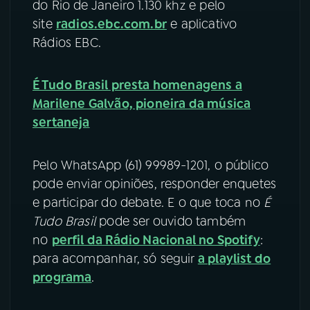
do Rio de Janeiro 1.130 khz e pelo
site
radios.ebc.com.br
e aplicativo
YouTube
Facebook
Rádios EBC.
Instagram
X
É Tudo Brasil presta homenagens a
TikTok
Marilene Galvão, pioneira da música
sertaneja
Pelo WhatsApp (61) 99989-1201, o público
pode enviar opiniões, responder enquetes
e participar do debate. E o que toca no
É
Tudo Brasil
pode ser ouvido também
no
perfil da Rádio Nacional no Spotify
:
para acompanhar, só seguir
a playlist do
programa
.