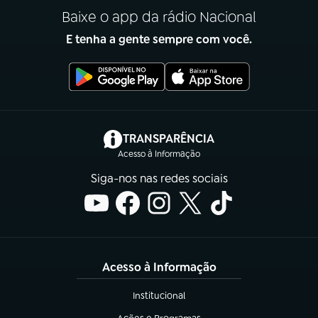
Baixe o app da rádio Nacional
E tenha a gente sempre com você.
(abre em nova aba)
TRANSPARÊNCIA
Acesso à Informação
Siga-nos nas redes sociais
Acesso à Informação
Institucional
(abre em nova aba)