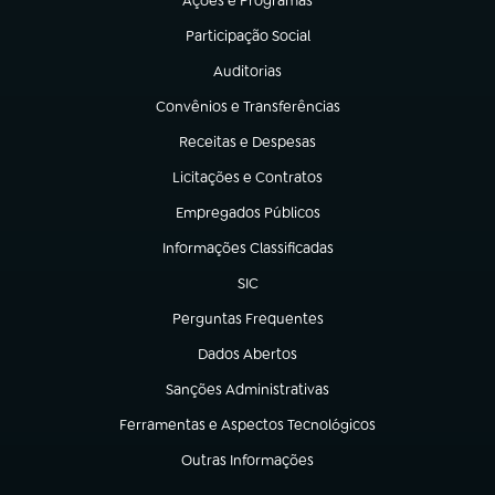
Ações e Programas
(abre em nova aba)
Participação Social
(abre em nova aba)
Auditorias
(abre em nova aba)
Convênios e Transferências
(abre em nova aba)
Receitas e Despesas
(abre em nova aba)
Licitações e Contratos
(abre em nova aba)
Empregados Públicos
(abre em nova aba)
Informações Classificadas
(abre em nova aba)
SIC
(abre em nova aba)
Perguntas Frequentes
(abre em nova aba)
Dados Abertos
(abre em nova aba)
Sanções Administrativas
(abre em nova aba)
Ferramentas e Aspectos Tecnológicos
(abre em nova aba)
Outras Informações
(abre em nova aba)