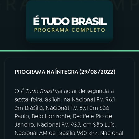
03
PROGRAMAÇÃO
04
PROGRAMAS
05
PODCASTS
PROGRAMA NA ÍNTEGRA (29/08/2022)
06
VIDEOCASTS
O
É Tudo Brasil
vai ao ar de segunda a
07
ÚLTIMAS
sexta-feira, às 16h, na Nacional FM 96.1
em Brasília, Nacional FM 87.1 em São
Paulo, Belo Horizonte, Recife e Rio de
08
FESTIVAL DE MÚSICA
Janeiro, Nacional FM 93.7, em São Luís,
Nacional AM de Brasília 980 khz, Nacional
ACOMPANHE A RÁDIO NACIONAL