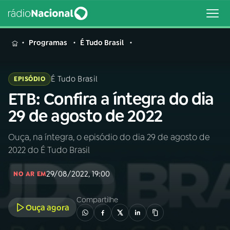
MENU
Programas
É Tudo Brasil
É Tudo Brasil
EPISÓDIO
ETB: Confira a íntegra do dia
Buscar
na
29 de agosto de 2022
Rádio
Buscar
Nacional
Ouça, na íntegra, o episódio do dia 29 de agosto de
2022 do É Tudo Brasil
AO VIVO
29/08/2022, 19:00
NO AR EM
01
INÍCIO
Compartilhe
Ouça agora
02
A RÁDIO