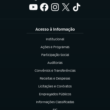
Acesso à Informação
Institucional
(abre em nova aba)
Ações e Programas
(abre em nova aba)
Participação Social
(abre em nova aba)
Auditorias
(abre em nova aba)
Convênios e Transferências
(abre em nova aba)
Receitas e Despesas
(abre em nova aba)
Licitações e Contratos
(abre em nova aba)
Empregados Públicos
(abre em nova aba)
Informações Classificadas
(abre em nova aba)
SIC