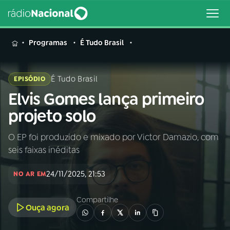
MENU
Programas
É Tudo Brasil
É Tudo Brasil
EPISÓDIO
Elvis Gomes lança primeiro
Buscar
na
projeto solo
Rádio
Buscar
Nacional
O EP foi produzido e mixado por Victor Damazio, com
seis faixas inéditas
AO VIVO
24/11/2025, 21:53
NO AR EM
01
INÍCIO
Compartilhe
Ouça agora
02
A RÁDIO