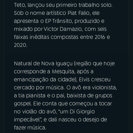
Teto, lançou seu primeiro trabalho solo.
YouTube
Facebook
Sob o nome artístico Piat Falio, ele
apresenta o EP Trânsito, produzido e
Instagram
X
mixado por Victor Damazio, com seis
faixas inéditas compostas entre 2016 e
TikTok
2020.
Natural de Nova Iguaçu (região que hoje
corresponde a Mesquita, após a
emancipação da cidade), Elvis cresceu
cercado por música. O avô era violonista,
a tia pianista e o pai, baixista de grupos
gospel. Ele conta que começou a tocar
no violão do avô, “um Di Giorgio
impecável”, e dali nasceu o desejo de
fazer música.