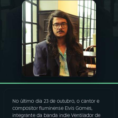
03
PROGRAMAÇÃO
04
PROGRAMAS
05
PODCASTS
06
VIDEOCASTS
07
ÚLTIMAS
08
FESTIVAL DE MÚSICA
No último dia 23 de outubro, o cantor e
compositor fluminense Elvis Gomes,
integrante da banda indie Ventilador de
ACOMPANHE A RÁDIO NACIONAL