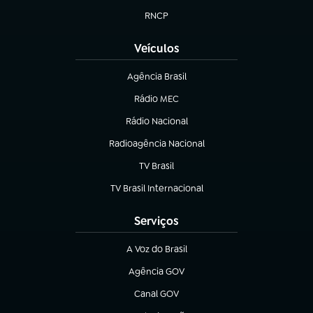
RNCP
(abre em nova aba)
Veículos
Agência Brasil
(abre em nova aba)
Rádio MEC
(abre em nova aba)
Rádio Nacional
Radioagência Nacional
(abre em nova aba)
TV Brasil
(abre em nova aba)
TV Brasil Internacional
(abre em nova aba)
Serviços
A Voz do Brasil
(abre em nova aba)
Agência GOV
(abre em nova aba)
Canal GOV
(abre em nova aba)