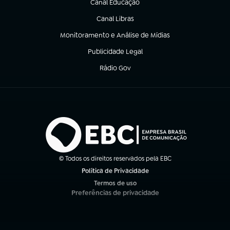
Canal Educação
(abre em nova aba)
Canal Libras
(abre em nova aba)
Monitoramento e Análise de Mídias
(abre em nova aba)
Publicidade Legal
(abre em nova aba)
Rádio Gov
(abre em nova aba)
© Todos os direitos reservados pela EBC
Política de Privacidade
(abre em nova aba)
Termos de uso
(abre em nova aba)
Preferências de privacidade